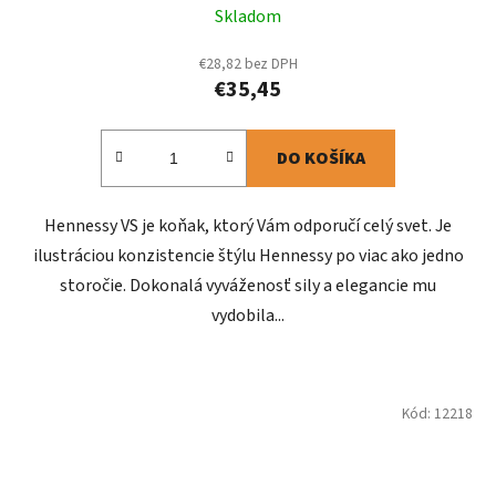
Skladom
€28,82 bez DPH
€35,45
DO KOŠÍKA
Hennessy VS je koňak, ktorý Vám odporučí celý svet. Je
ilustráciou konzistencie štýlu Hennessy po viac ako jedno
storočie. Dokonalá vyváženosť sily a elegancie mu
vydobila...
Kód:
12218