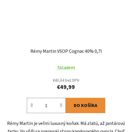
Rémy Martin VSOP Cognac 40% 0,7l
Skladem
€40,64 bez DPH
€49,99
DO KOŠÍKA
Rémy Martin je veľmi luxusný koňak. Má zlatú, až jantárovú
farbu. Vo vôňi sa prejavujú stopy kandovaného ovocia. Chuť