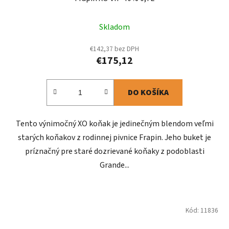
Skladom
€142,37 bez DPH
€175,12
DO KOŠÍKA
Tento výnimočný XO koňak je jedinečným blendom veľmi
starých koňakov z rodinnej pivnice Frapin. Jeho buket je
príznačný pre staré dozrievané koňaky z podoblasti
Grande...
Kód:
11836