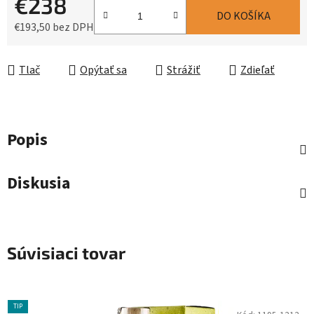
€238
DO KOŠÍKA
€193,50 bez DPH
Jednotková cena:
Tlač
Opýtať sa
Strážiť
Zdieľať
Popis
Diskusia
Súvisiaci tovar
TIP