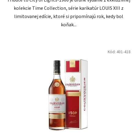
Tribute to City of Lights-1900 je druhé vydanie z exkluzívnej
kolekcie Time Collection, série karikatúr LOUIS XIII z
limitovanej edície, ktoré si pripomínajú rok, kedy bol
koňak...
Kód:
401-418