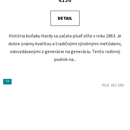
€130
DETAIL
História koňaku Hardy sa začala písať ešte v roku 1863. Je
dobre známy kvalitou a tradičnými výrobnými metódami,
odovzdávanými z generácie na generáciu. Tento rodinný
podnik na...
TIP
Kód:
263-280