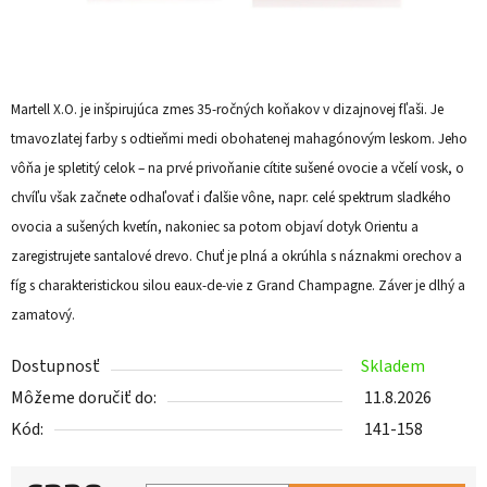
Martell X.O. je inšpirujúca zmes 35-ročných koňakov v dizajnovej fľaši. Je
tmavozlatej farby s odtieňmi medi obohatenej mahagónovým leskom. Jeho
vôňa je spletitý celok – na prvé privoňanie cítite sušené ovocie a včelí vosk, o
chvíľu však začnete odhaľovať i ďalšie vône, napr. celé spektrum sladkého
ovocia a sušených kvetín, nakoniec sa potom objaví dotyk Orientu a
zaregistrujete santalové drevo. Chuť je plná a okrúhla s náznakmi orechov a
fíg s charakteristickou silou eaux-de-vie z Grand Champagne. Záver je dlhý a
zamatový.
Dostupnosť
Skladem
Môžeme doručiť do:
11.8.2026
Kód:
141-158