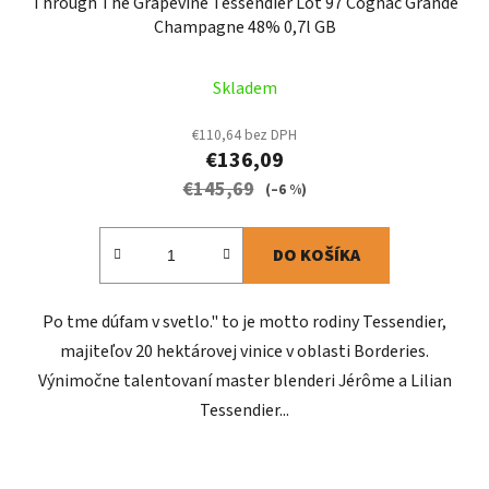
Through The Grapevine Tessendier Lot 97 Cognac Grande
Champagne 48% 0,7l GB
Skladem
€110,64 bez DPH
€136,09
€145,69
(–6 %)
DO KOŠÍKA
Po tme dúfam v svetlo." to je motto rodiny Tessendier,
majiteľov 20 hektárovej vinice v oblasti Borderies.
Výnimočne talentovaní master blenderi Jérôme a Lilian
Tessendier...