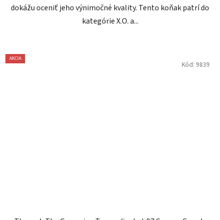
dokážu oceniť jeho výnimočné kvality. Tento koňak patrí do
kategórie X.O. a...
AKCIA
Kód:
9839