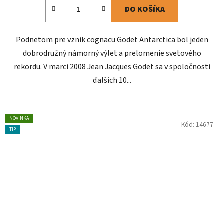
DO KOŠÍKA
Podnetom pre vznik cognacu Godet Antarctica bol jeden
dobrodružný námorný výlet a prelomenie svetového
rekordu. V marci 2008 Jean Jacques Godet sa v spoločnosti
ďalších 10...
NOVINKA
Kód:
14677
TIP