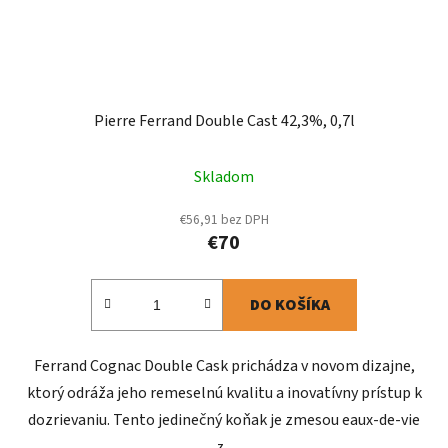
Pierre Ferrand Double Cast 42,3%, 0,7l
Skladom
€56,91 bez DPH
€70
DO KOŠÍKA
Ferrand Cognac Double Cask prichádza v novom dizajne,
ktorý odráža jeho remeselnú kvalitu a inovatívny prístup k
dozrievaniu. Tento jedinečný koňak je zmesou eaux-de-vie
z...