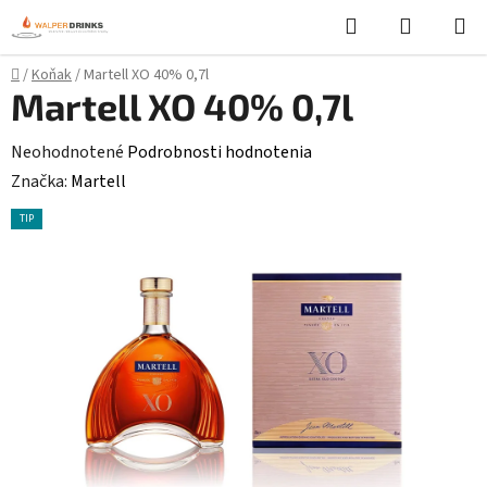
Prejsť
Hľadať
NÁKUP
na
KOŠÍK
obsah
Domov
/
Koňak
/
Martell XO 40% 0,7l
Martell XO 40% 0,7l
Priemerné
Neohodnotené
Podrobnosti hodnotenia
hodnotenie
Značka:
Martell
produktu
TIP
je
0,0
z
5
hviezdičiek.