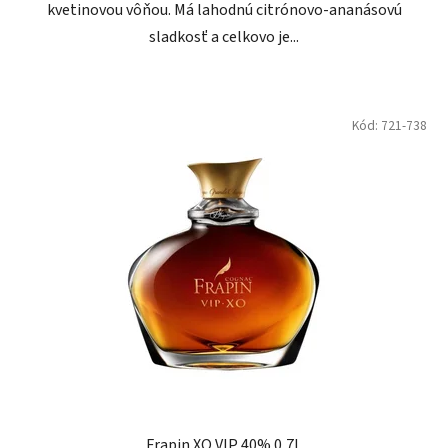
kvetinovou vôňou. Má lahodnú citrónovo-ananásovú
sladkosť a celkovo je...
Kód:
721-738
Frapin XO VIP 40% 0,7L