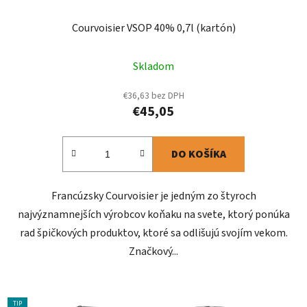
Courvoisier VSOP 40% 0,7l (kartón)
Skladom
€36,63 bez DPH
€45,05
DO KOŠÍKA
Francúzsky Courvoisier je jedným zo štyroch
najvýznamnejších výrobcov koňaku na svete, ktorý ponúka
rad špičkových produktov, ktoré sa odlišujú svojím vekom.
Značkový...
TIP