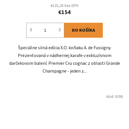
€125,20 bez DPH
€154
DO KOŠÍKA
Špeciálne silná edícia X.O. koňaku A. de Fussigny.
Prezentovaná v nádhernej karafe v exkluzívnom
darčekovom balení. Premier Cru cognac z oblasti Grande
Champagne - jeden z...
Kód:
9398