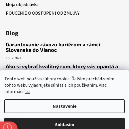
Moja objednávka
POUČENIE O ODSTÚPENI OD ZMLUVY
Blog
Garantovanie závozu kuriérom v rámci
Slovenska do Vianoc
16.12.2024
Ako si vybrať kvalitný rum, ktorý vás opantá a
už nepustí?
Tento web používa súbory cookie. Ďalším prechádzaním
16.6.2023
tohto webu vyjadrujete súhlas s ich používaním. Viac
Dokonalý gin tonic recept – ako si pripraviť toto
informácií
tu
.
osviežujúce letné eso?
19.5.2023
Nastavenie
Súhlasím
Vytvoril Shoptet