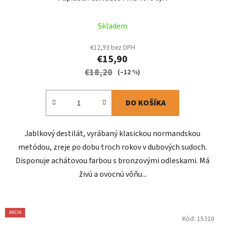
Skladem
€12,93 bez DPH
€15,90
€18,20
(–12 %)
DO KOŠÍKA
Jablkový destilát, vyrábaný klasickou normandskou
metódou, zreje po dobu troch rokov v dubových sudoch.
Disponuje achátovou farbou s bronzovými odleskami. Má
živú a ovocnú vôňu...
AKCIA
Kód:
15310