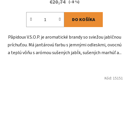
€20,74
(–8 %)
DO KOŠÍKA
Pâpidoux V.S.O.P. je aromatické brandy so sviežou jablčnou
príchuťou. Má jantárovú farbu s jemnými odleskmi, ovocnú
a teplú vôňu s arómou sušených jabĺk, sušených marhúľ a...
Kód:
15151