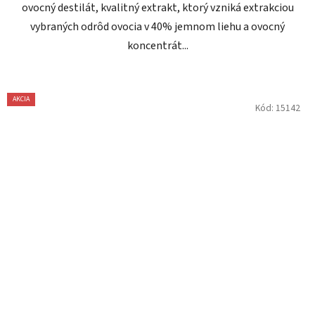
ovocný destilát, kvalitný extrakt, ktorý vzniká extrakciou
vybraných odrôd ovocia v 40% jemnom liehu a ovocný
koncentrát...
AKCIA
Kód:
15142