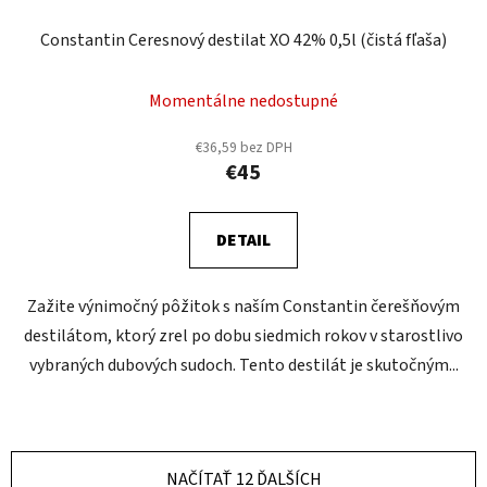
Constantin Ceresnový destilat XO 42% 0,5l (čistá fľaša)
Momentálne nedostupné
€36,59 bez DPH
€45
DETAIL
Zažite výnimočný pôžitok s naším Constantin čerešňovým
destilátom, ktorý zrel po dobu siedmich rokov v starostlivo
vybraných dubových sudoch. Tento destilát je skutočným...
NAČÍTAŤ 12 ĎALŠÍCH