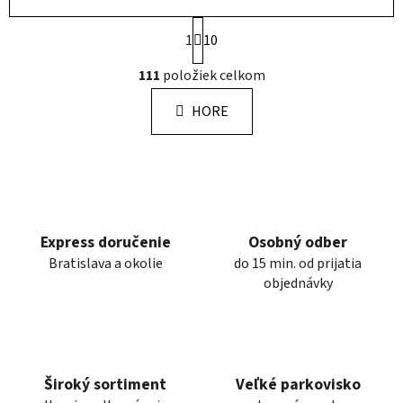
S
1
10
t
r
O
111
položiek celkom
á
v
n
l
k
HORE
á
o
d
v
a
a
n
c
i
i
e
e
p
Express doručenie
Osobný odber
r
Bratislava a okolie
do 15 min. od prijatia
v
objednávky
k
y
v
ý
p
Široký sortiment
Veľké parkovisko
i