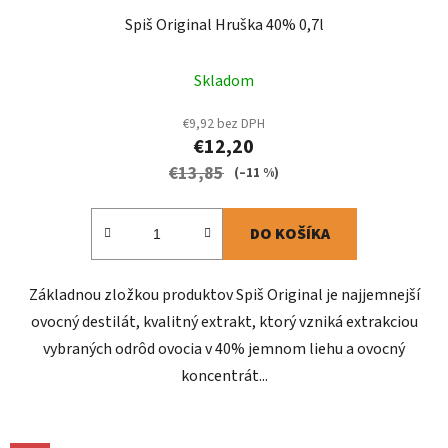
Spiš Original Hruška 40% 0,7l
Skladom
€9,92 bez DPH
€12,20
€13,85
(–11 %)
DO KOŠÍKA
Základnou zložkou produktov Spiš Original je najjemnejší
ovocný destilát, kvalitný extrakt, ktorý vzniká extrakciou
vybraných odrôd ovocia v 40% jemnom liehu a ovocný
koncentrát...