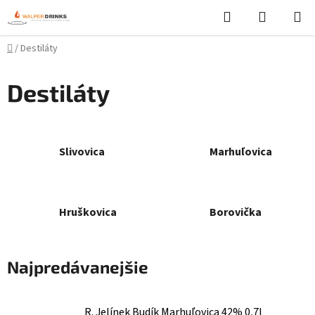
Prejsť
Hľadať
NÁKUP
na
KOŠÍK
obsah
Domov
/
Destiláty
Destiláty
Slivovica
Marhuľovica
Hruškovica
Borovička
Najpredávanejšie
R. Jelínek Budík Marhuľovica 42% 0,7l