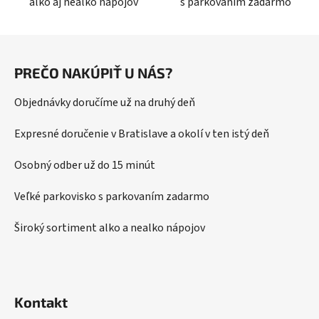
alko aj nealko nápojov
s parkovaním zadarmo
s
u
Z
á
PREČO NAKÚPIŤ U NÁS?
p
ä
Objednávky doručíme už na druhý deň
t
i
Expresné doručenie v Bratislave a okolí v ten istý deň
e
Osobný odber už do 15 minút
Veľké parkovisko s parkovaním zadarmo
Široký sortiment alko a nealko nápojov
Kontakt