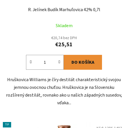
o
v
R. Jelínek Budík Marhuľovica 42% 0,7l
Skladem
€20,74 bez DPH
€25,51
DO KOŠÍKA
Hruškovica Williams je číry destilát charakteristický svojou
jemnou ovocnou chuťou. Hruškovica je na Slovensku
rozšírený destilát, rovnako ako u našich západných susedov,
vďaka...
TIP