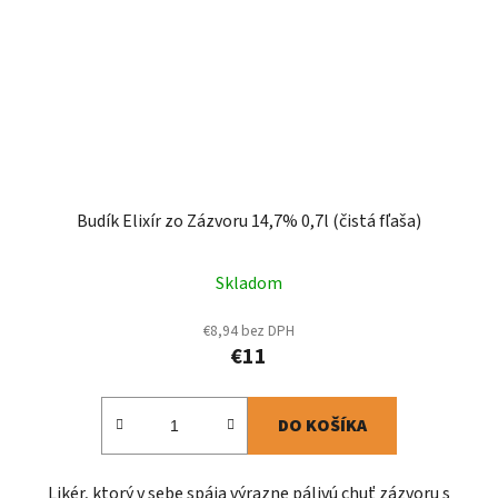
Budík Elixír zo Zázvoru 14,7% 0,7l (čistá fľaša)
Skladom
€8,94 bez DPH
€11
DO KOŠÍKA
Likér, ktorý v sebe spája výrazne pálivú chuť zázvoru s