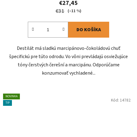
€27,45
€31
(–11 %)
DO KOŠÍKA
Destilát má sladkú marcipánovo-čokoládovú chuť
špecifickú pre túto odrodu. Vo vôni prevládajú osviežujúce
tóny čerstvých čerešní a marcipánu. Odporúčame
konzumovať vychladené...
NOVINKA
Kód:
14782
TIP