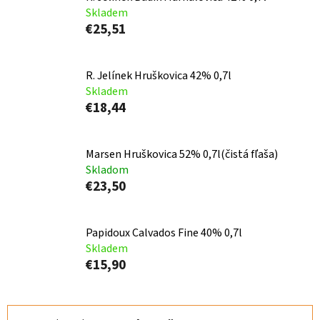
Skladem
€25,51
R. Jelínek Hruškovica 42% 0,7l
Skladem
€18,44
Marsen Hruškovica 52% 0,7l(čistá fľaša)
Skladom
€23,50
Papidoux Calvados Fine 40% 0,7l
Skladem
€15,90
R