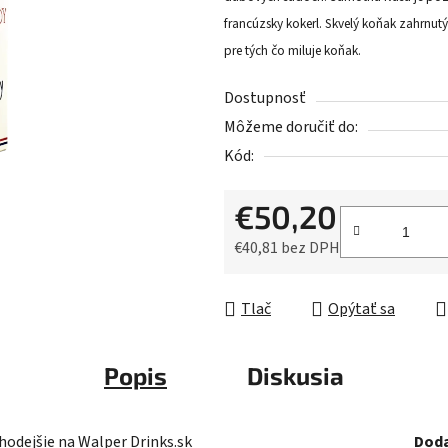
5
francúzsky kokerl. Skvelý koňak zahrnu
hviezdičiek.
pre tých čo miluje koňak.
Dostupnosť
Môžeme doručiť do:
Kód:
€50,20
€40,81 bez DPH
Jednotková cena:
Tlač
Opýtať sa
Popis
Diskusia
odejšie na Walper Drinks.sk
Doda