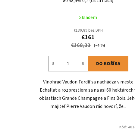
80 48,5% 0,7 (čistá fľaša)
Skladem
€130,89 bez DPH
€161
€168,33
(–4 %)
DO KOŠÍKA
Vinohrad Vaudon Tardif sa nachádza v meste
Echallat a rozprestiera sa na asi 60 hektároch 
oblastiach Grande Champagne a Fins Bois. Jeh
majiteľ Pierre Vaudon rád hovorí, že...
Kód:
401