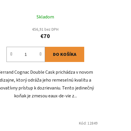
Skladom
€56,91 bez DPH
€70
DO KOŠÍKA
Ferrand Cognac Double Cask prichádza v novom
dizajne, ktorý odráža jeho remeselnú kvalitu a
novatívny prístup k dozrievaniu. Tento jedinečný
koňak je zmesou eaux-de-vie z...
Kód:
12849