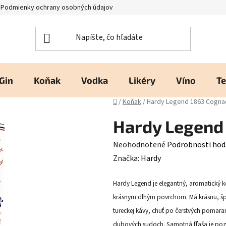
Podmienky ochrany osobných údajov
Kontakty a prevádzka
H
Gin
Koňak
Vodka
Likéry
Víno
Te
Domov
/
Koňak
/
Hardy Legend 1863 Cogna
Hardy Legend
Priemerné
Neohodnotené
Podrobnosti hod
hodnotenie
Značka:
Hardy
produktu
Hardy Legend je elegantný, aromatický 
je
krásnym dlhým povrchom. Má krásnu, špe
0,0
tureckej kávy, chuť po čerstvých pomara
z
dubových sudoch. Samotná fľaša je poz