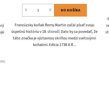
DO KOŠÍKA
Francúzsky koňak Remy Martin začal písať svoju
orý
r
úspešnú históriu v 18. storočí. Dalo by sa povedať, že
ujú
st
táto značka je výstavnou skriňou medzi svetovými
koňakmi. Edícia 1738 A.R....
9881