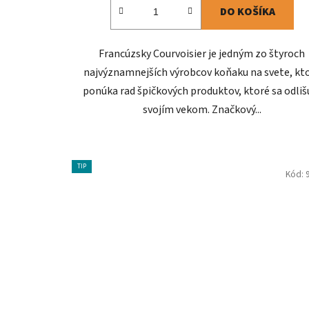
DO KOŠÍKA
Francúzsky Courvoisier je jedným zo štyroch
najvýznamnejších výrobcov koňaku na svete, kt
ponúka rad špičkových produktov, ktoré sa odliš
svojím vekom. Značkový...
TIP
Kód: