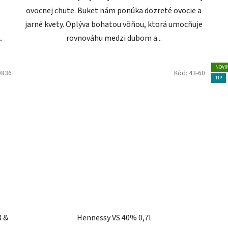
ovocnej chute. Buket nám ponúka dozreté ovocie a
jarné kvety. Oplýva bohatou vôňou, ktorá umocňuje
.
rovnováhu medzi dubom a...
NOVI
9836
Kód:
43-60
TIP
8 &
Hennessy VS 40% 0,7l