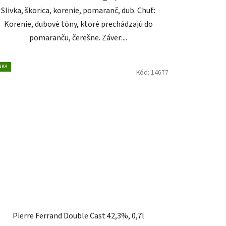
Slivka, škorica, korenie, pomaranč, dub. Chuť:
Korenie, dubové tóny, ktoré prechádzajú do
pomaranču, čerešne. Záver:...
NKA
Kód:
14677
Pierre Ferrand Double Cast 42,3%, 0,7l