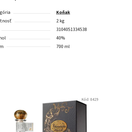
gória
Koňak
tnosť
2 kg
3104051334538
hol
40%
em
700 ml
Kód:
8429