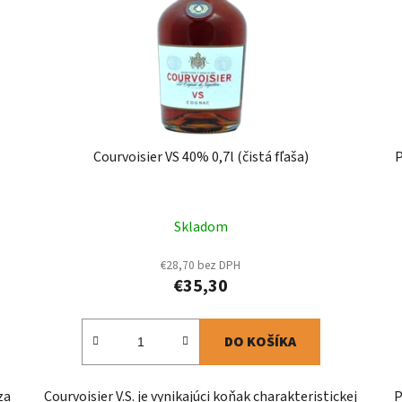
Courvoisier VS 40% 0,7l (čistá fľaša)
P
Skladom
€28,70 bez DPH
€35,30
DO KOŠÍKA
za
Courvoisier V.S. je vynikajúci koňak charakteristickej
P