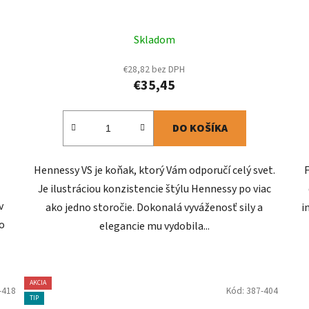
Skladom
€28,82 bez DPH
€35,45
DO KOŠÍKA
Hennessy VS je koňak, ktorý Vám odporučí celý svet.
Je ilustráciou konzistencie štýlu Hennessy po viac
v
ako jedno storočie. Dokonalá vyváženosť sily a
i
o
elegancie mu vydobila...
AKCIA
-418
Kód:
387-404
TIP