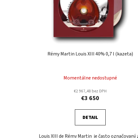
Rémy Martin Louis XIII 40% 0,7 l (kazeta)
Momentálne nedostupné
€2 967,48 bez DPH
€3 650
DETAIL
Louis XIII de Rémy Martin je často označovaný 