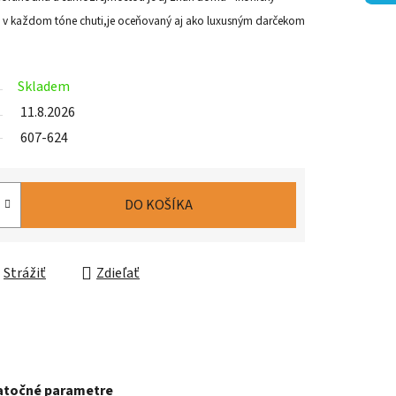
tý v každom tóne chuti,je oceňovaný aj ako luxusným darčekom
Skladem
11.8.2026
607-624
DO KOŠÍKA
Strážiť
Zdieľať
točné parametre