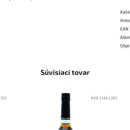
Kate
Hmo
EAN
Alko
Obj
Súvisiaci tovar
1222
Kód:
1186-1203