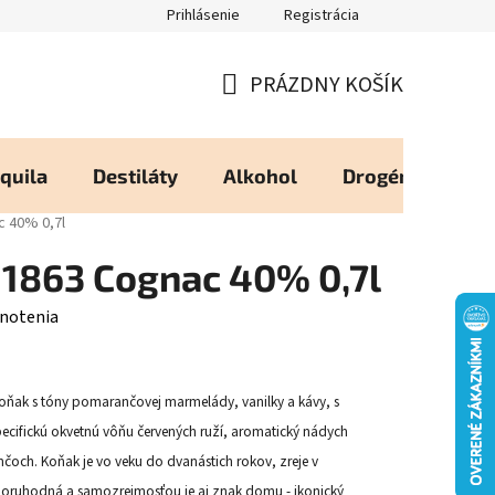
Prihlásenie
Registrácia
eureka - Overené Zákazníkmi
Zásady používania Cookies
Moj
PRÁZDNY KOŠÍK
NÁKUPNÝ
KOŠÍK
quila
Destiláty
Alkohol
Drogéria
Os
c 40% 0,7l
 1863 Cognac 40% 0,7l
notenia
koňak s tóny pomarančovej marmelády, vanilky a kávy, s
cifickú okvetnú vôňu červených ruží, aromatický nádych
nčoch. Koňak je vo veku do dvanástich rokov, zreje v
oruhodná a samozrejmosťou je aj znak domu - ikonický