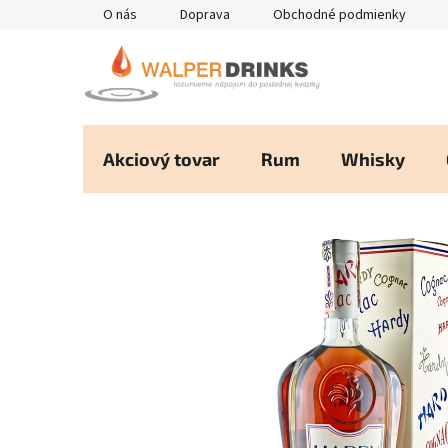
Prejsť
O nás
Doprava
Obchodné podmienky
na
obsah
Akciový tovar
Rum
Whisky