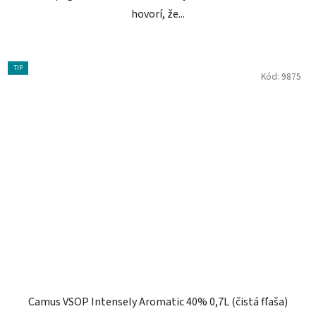
hovorí, že...
TIP
Kód:
9875
Camus VSOP Intensely Aromatic 40% 0,7L (čistá fľaša)