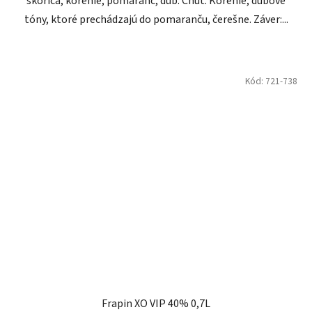
škorica, korenie, pomaranč, dub. Chuť: Korenie, dubové
tóny, ktoré prechádzajú do pomaranču, čerešne. Záver:...
Kód:
721-738
Frapin XO VIP 40% 0,7L