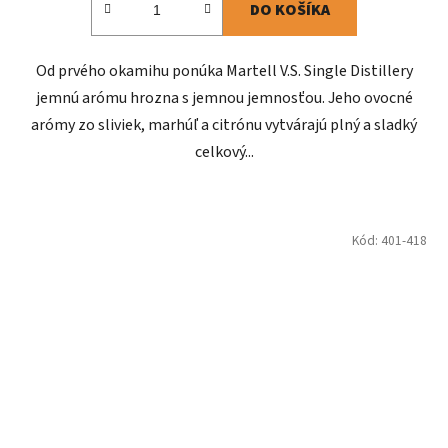
DO KOŠÍKA
Od prvého okamihu ponúka Martell V.S. Single Distillery
jemnú arómu hrozna s jemnou jemnosťou. Jeho ovocné
arómy zo sliviek, marhúľ a citrónu vytvárajú plný a sladký
celkový...
Kód:
401-418