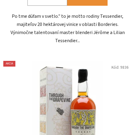
Po tme dúfam v svetlo." to je motto rodiny Tessendier,
majiteľov 20 hektárovej vinice v oblasti Borderies.
Výnimočne talentovaní master blenderi Jérôme a Lilian
Tessendier...
AKCIA
Kód:
9836