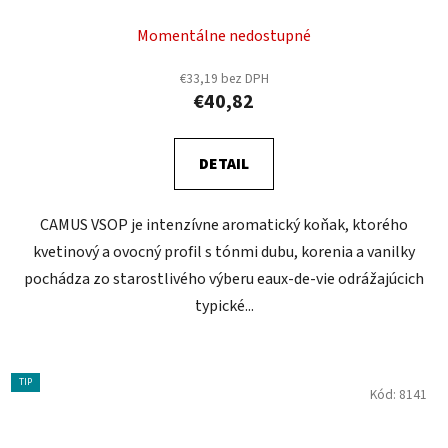
Momentálne nedostupné
€33,19 bez DPH
€40,82
DETAIL
CAMUS VSOP je intenzívne aromatický koňak, ktorého
kvetinový a ovocný profil s tónmi dubu, korenia a vanilky
pochádza zo starostlivého výberu eaux-de-vie odrážajúcich
typické...
TIP
Kód:
8141