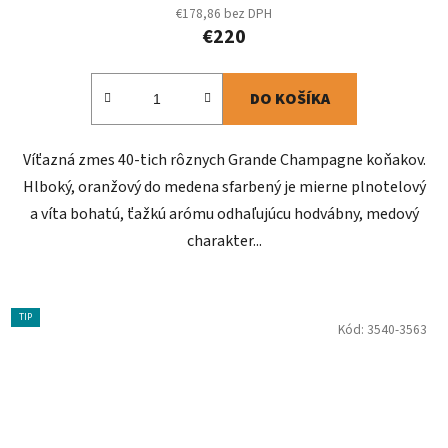
€178,86 bez DPH
€220
DO KOŠÍKA
Víťazná zmes 40-tich rôznych Grande Champagne koňakov.
Hlboký, oranžový do medena sfarbený je mierne plnotelový
a víta bohatú, ťažkú arómu odhaľujúcu hodvábny, medový
charakter...
TIP
Kód:
3540-3563