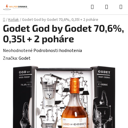
Prejsť
Hľadať
NÁKUP
na
KOŠÍK
obsah
Domov
/
Koňak
/
Godet God by Godet 70,6%, 0,35l + 2 poháre
Godet God by Godet 70,6%,
0,35l + 2 poháre
Priemerné
Neohodnotené
Podrobnosti hodnotenia
hodnotenie
Značka:
Godet
produktu
je
0,0
z
5
hviezdičiek.