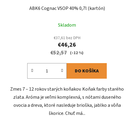
ABK6 Cognac VSOP 40% 0,7l (kartón)
Skladom
€37,61 bez DPH
€46,26
€52,57
(–12 %)
DO KOŠÍKA
Zmes 7 – 12 rokov starých koňakov. Koňak farby starého
zlata. Aróma je veľmi komplexná, s nótami duseného
ovocia a dreva, ktoré nasleduje brioška, jablko a vôňa
škorice. Chuť má...