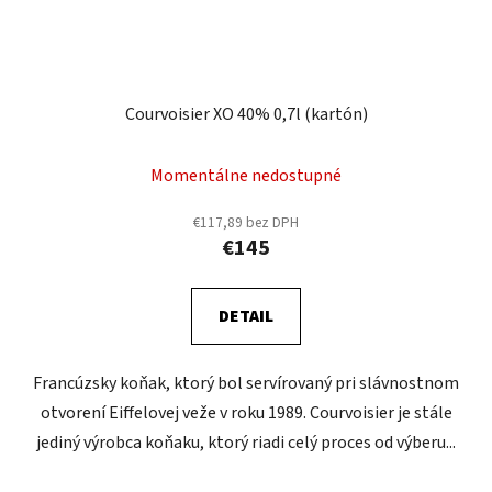
Courvoisier XO 40% 0,7l (kartón)
Momentálne nedostupné
€117,89 bez DPH
€145
DETAIL
Francúzsky koňak, ktorý bol servírovaný pri slávnostnom
otvorení Eiffelovej veže v roku 1989. Courvoisier je stále
jediný výrobca koňaku, ktorý riadi celý proces od výberu...