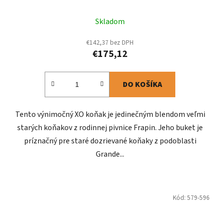
Skladom
€142,37 bez DPH
€175,12
DO KOŠÍKA
Tento výnimočný XO koňak je jedinečným blendom veľmi
starých koňakov z rodinnej pivnice Frapin. Jeho buket je
príznačný pre staré dozrievané koňaky z podoblasti
Grande...
Kód:
579-596