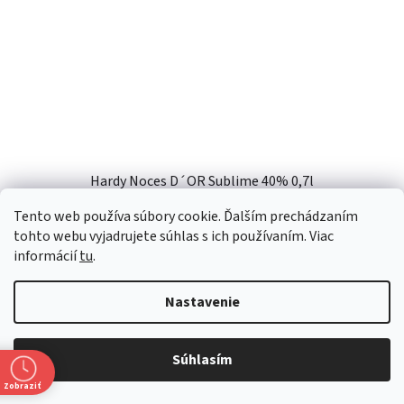
Hardy Noces D´OR Sublime 40% 0,7l
Tento web používa súbory cookie. Ďalším prechádzaním
Skladem
tohto webu vyjadrujete súhlas s ich používaním. Viac
informácií
tu
.
€276,42 bez DPH
€340
Nastavenie
DO KOŠÍKA
Súhlasím
Zobraziť
Hardy Noces d'Or Sublime Decanter Koňak Grande