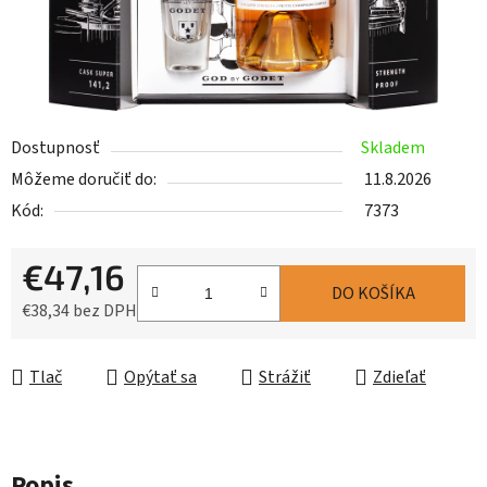
Dostupnosť
Skladem
Môžeme doručiť do:
11.8.2026
Kód:
7373
€47,16
DO KOŠÍKA
€38,34 bez DPH
Jednotková cena:
Tlač
Opýtať sa
Strážiť
Zdieľať
Popis