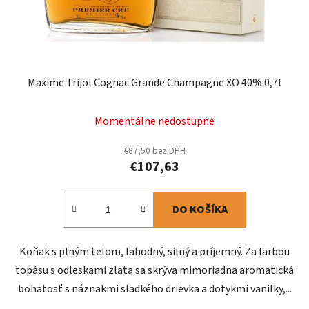
Maxime Trijol Cognac Grande Champagne XO 40% 0,7l
Momentálne nedostupné
€87,50 bez DPH
€107,63
DO KOŠÍKA
Koňak s plným telom, lahodný, silný a príjemný. Za farbou
topásu s odleskami zlata sa skrýva mimoriadna aromatická
bohatosť s náznakmi sladkého drievka a dotykmi vanilky,...