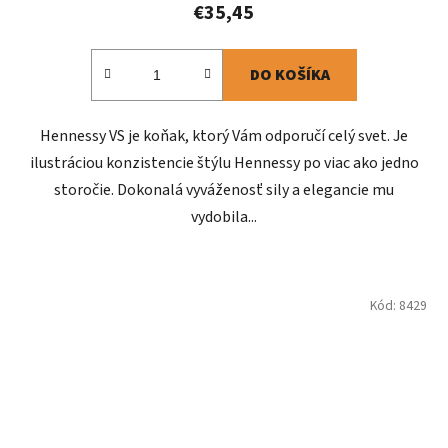
€35,45
DO KOŠÍKA
Hennessy VS je koňak, ktorý Vám odporučí celý svet. Je
ilustráciou konzistencie štýlu Hennessy po viac ako jedno
storočie. Dokonalá vyváženosť sily a elegancie mu
vydobila...
Kód:
8429