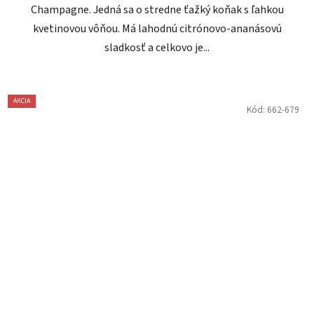
Champagne. Jedná sa o stredne ťažký koňak s ľahkou
kvetinovou vôňou. Má lahodnú citrónovo-ananásovú
sladkosť a celkovo je...
AKCIA
Kód:
662-679