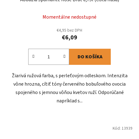
Momentálne nedostupné
€4,95 bez DPH
€6,09
DO KOŠÍKA
Žiarivá ružová farba, s perleťovým odleskom. Intenzita
vône hrozna, cítiť tóny červeného bobuľového ovocia
spojeného s jemnou vôňou kvetov ruží. Odporúčané
napríklad s...
Kód:
13939