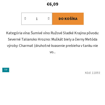
€6,09
DO KOŠÍKA
Kategória vína: Šumivé víno Ružové Sladké Krajina pôvodu:
Severné Taliansko Hrozno: Muškát biely a čierny Metóda
výroby: Charmat (druhotné kvasenie prebieha v tanku nie
vo...
TIP
Kód:
11893