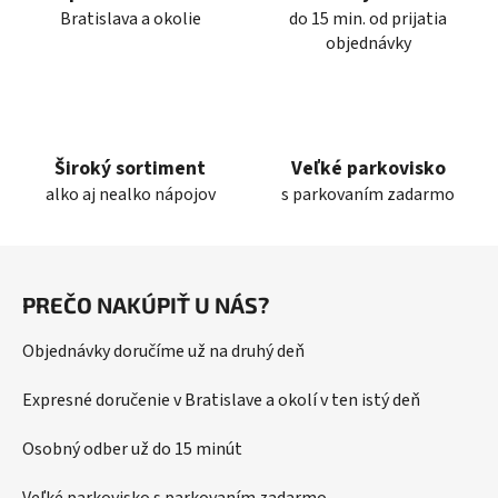
r
Bratislava a okolie
do 15 min. od prijatia
v
objednávky
k
y
v
ý
p
Široký sortiment
Veľké parkovisko
i
alko aj nealko nápojov
s parkovaním zadarmo
s
u
Z
á
PREČO NAKÚPIŤ U NÁS?
p
ä
Objednávky doručíme už na druhý deň
t
i
Expresné doručenie v Bratislave a okolí v ten istý deň
e
Osobný odber už do 15 minút
Veľké parkovisko s parkovaním zadarmo