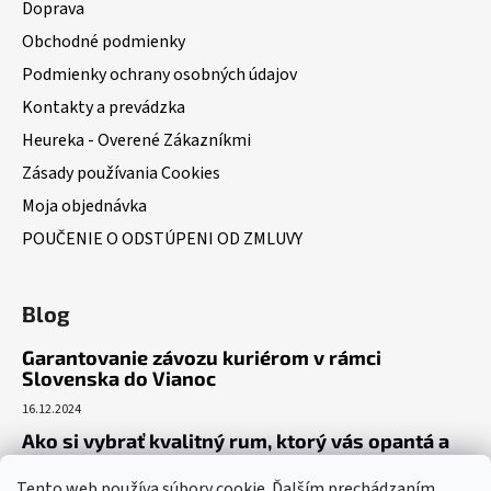
Doprava
Obchodné podmienky
Podmienky ochrany osobných údajov
Kontakty a prevádzka
Heureka - Overené Zákazníkmi
Zásady používania Cookies
Moja objednávka
POUČENIE O ODSTÚPENI OD ZMLUVY
Blog
Garantovanie závozu kuriérom v rámci
Slovenska do Vianoc
16.12.2024
Ako si vybrať kvalitný rum, ktorý vás opantá a
už nepustí?
Tento web používa súbory cookie. Ďalším prechádzaním