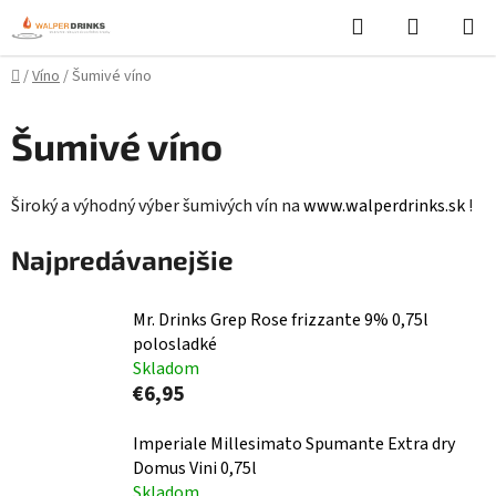
Prejsť
Hľadať
NÁKUP
na
KOŠÍK
obsah
Domov
/
Víno
/
Šumivé víno
Šumivé víno
Široký a výhodný výber šumivých vín na
www.walperdrinks.sk
!
Najpredávanejšie
Mr. Drinks Grep Rose frizzante 9% 0,75l
polosladké
Skladom
€6,95
Imperiale Millesimato Spumante Extra dry
Domus Vini 0,75l
Skladom