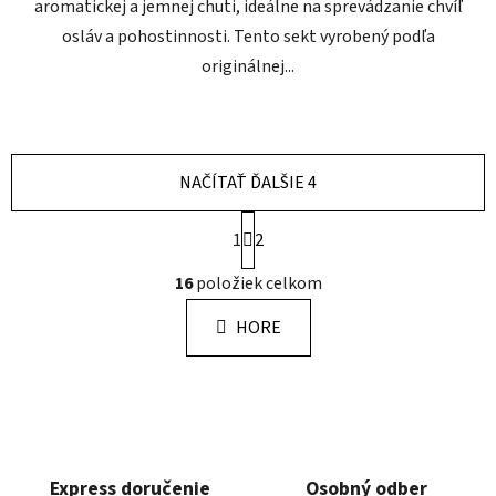
aromatickej a jemnej chuti, ideálne na sprevádzanie chvíľ
osláv a pohostinnosti. Tento sekt vyrobený podľa
originálnej...
NAČÍTAŤ ĎALŠIE 4
S
1
2
t
r
O
16
položiek celkom
á
v
n
l
k
HORE
á
o
d
v
a
a
n
c
i
i
e
e
p
Express doručenie
Osobný odber