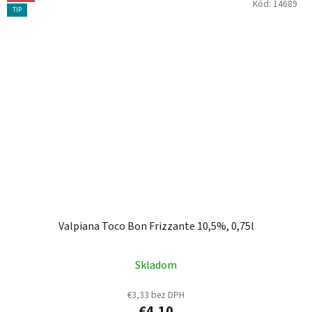
Kód:
14689
TIP
Valpiana Toco Bon Frizzante 10,5%, 0,75l
Skladom
€3,33 bez DPH
€4,10