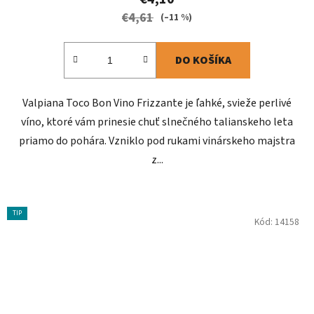
€4,61
(–11 %)
DO KOŠÍKA
Valpiana Toco Bon Vino Frizzante je ľahké, svieže perlivé
víno, ktoré vám prinesie chuť slnečného talianskeho leta
priamo do pohára. Vzniklo pod rukami vinárskeho majstra
z...
TIP
Kód:
14158