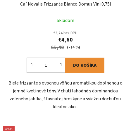
Ca´Novalis Frizzante Bianco Domus Vini 0,75l
Skladom
€3,74 bez DPH
€4,60
€5,40
(–14 %)
DO KOŠÍKA
Biele frizzante s ovocnou vôňou aromatikou doplnenou o
jemné kvetinové tóny. V chuti lahodné s dominanciou
zeleného jablka, šťavnatej broskyne a sviežou dochuťou.
Ideálne ako...
AKCIA