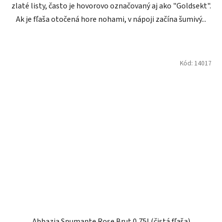
zlaté listy, často je hovorovo označovaný aj ako "Goldsekt".
Ak je fľaša otočená hore nohami, v nápoji začína šumivý...
Kód:
14017
Abbazia Spumante Rose Brut 0,75l (čistá fľaša)