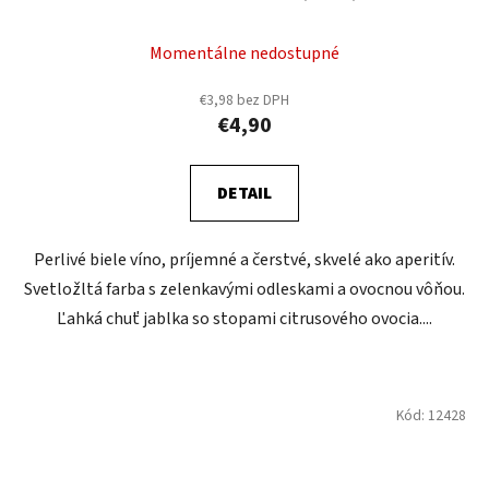
Momentálne nedostupné
€3,98 bez DPH
€4,90
DETAIL
Perlivé biele víno, príjemné a čerstvé, skvelé ako aperitív.
Svetložltá farba s zelenkavými odleskami a ovocnou vôňou.
Ľahká chuť jablka so stopami citrusového ovocia....
Kód:
12428