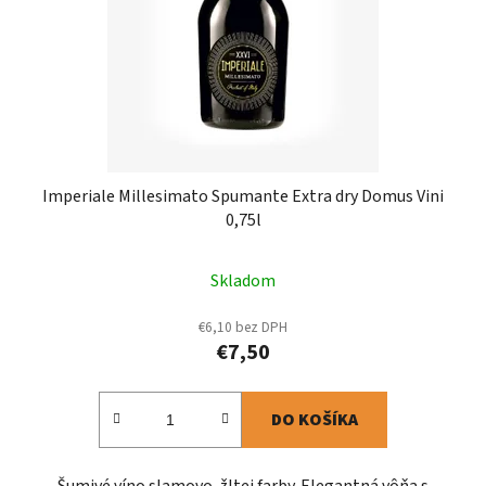
Imperiale Millesimato Spumante Extra dry Domus Vini
0,75l
Skladom
€6,10 bez DPH
€7,50
DO KOŠÍKA
Šumivé víno slamovo-žltej farby. Elegantná vôňa s