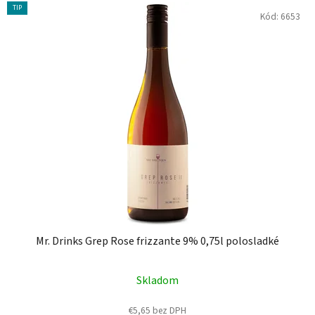
V
e
TIP
Kód:
6653
ý
p
p
r
i
o
s
d
p
u
r
k
o
t
d
o
u
v
k
t
o
v
Mr. Drinks Grep Rose frizzante 9% 0,75l polosladké
Skladom
€5,65 bez DPH