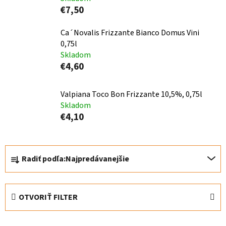
€7,50
Ca´Novalis Frizzante Bianco Domus Vini
0,75l
Skladom
€4,60
Valpiana Toco Bon Frizzante 10,5%, 0,75l
Skladom
€4,10
R
Radiť podľa:
Najpredávanejšie
a
d
e
OTVORIŤ FILTER
n
i