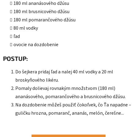
180 ml ananásového džúsu
180 ml brusnicového džúsu
180 ml pomarančového džúsu
80 ml vodky
ľad
ovocie na dozdobenie
POSTUP:
Do šejkera pridaj ľad a nalej 40 ml vodky a 20 ml
broskyňového likéru.
Pomaly dolievaj rovnakým množstvom (180 ml)
ananásového, pomarančového a brusnicového džúsu.
Na dozdobenie môžeš použiť čokoľvek, čo Ťa napadne –
guličku hrozna, pomaranč, ananás, melón, čerešne...