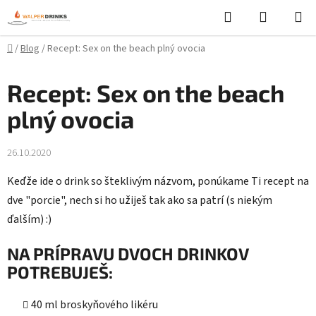
Prejsť
Hľadať
NÁKUP
na
KOŠÍK
obsah
Domov
/
Blog
/
Recept: Sex on the beach plný ovocia
Recept: Sex on the beach
plný ovocia
26.10.2020
Keďže ide o drink so šteklivým názvom, ponúkame Ti recept na
dve "porcie", nech si ho užiješ tak ako sa patrí (s niekým
ďalším) :)
NA PRÍPRAVU DVOCH DRINKOV
POTREBUJEŠ:
40 ml broskyňového likéru