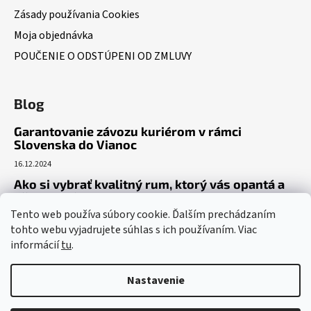
Zásady používania Cookies
Moja objednávka
POUČENIE O ODSTÚPENI OD ZMLUVY
Blog
Garantovanie závozu kuriérom v rámci
Slovenska do Vianoc
16.12.2024
Ako si vybrať kvalitný rum, ktorý vás opantá a
už nepustí?
Tento web používa súbory cookie. Ďalším prechádzaním
16.6.2023
tohto webu vyjadrujete súhlas s ich používaním. Viac
Dokonalý gin tonic recept – ako si pripraviť toto
informácií
tu
.
osviežujúce letné eso?
19.5.2023
Nastavenie