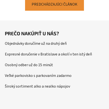
PREDCHÁDZAJÚCI ČLÁNOK
Z
á
PREČO NAKÚPIŤ U NÁS?
p
ä
Objednávky doručíme už na druhý deň
t
i
Expresné doručenie v Bratislave a okolí v ten istý deň
e
Osobný odber už do 15 minút
Veľké parkovisko s parkovaním zadarmo
Široký sortiment alko a nealko nápojov