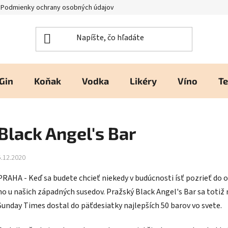
Podmienky ochrany osobných údajov
Kontakty a prevádzka
H
Gin
Koňak
Vodka
Likéry
Víno
Te
Black Angel's Bar
5.12.2020
PRAHA - Keď sa budete chcieť niekedy v budúcnosti ísť pozrieť do 
ho u našich západných susedov. Pražský Black Angel's Bar sa toti
Sunday Times dostal do päťdesiatky najlepších 50 barov vo svete.