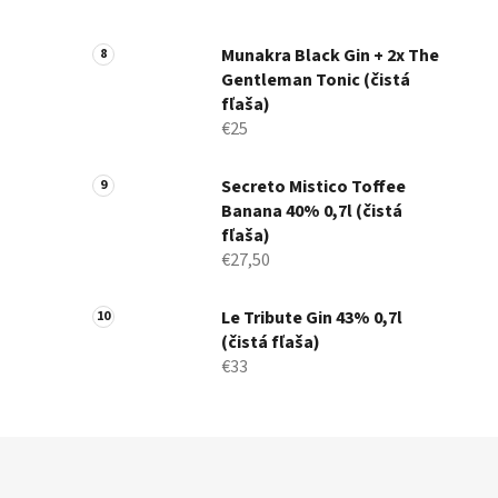
Munakra Black Gin + 2x The
Gentleman Tonic (čistá
fľaša)
€25
Secreto Mistico Toffee
Banana 40% 0,7l (čistá
fľaša)
€27,50
Le Tribute Gin 43% 0,7l
(čistá fľaša)
€33
Z