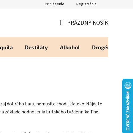
Prihlásenie
Registrácia
eureka - Overené Zákazníkmi
Zásady používania Cookies
Moj
PRÁZDNY KOŠÍK
NÁKUPNÝ
KOŠÍK
quila
Destiláty
Alkohol
Drogéria
Os
ozaj dobrého baru, nemusíte chodiť ďaleko. Nájdete
ž na základe hodnotenia britského týždenníka The