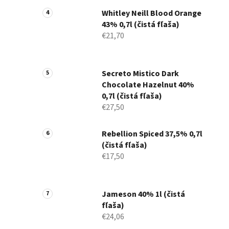
Whitley Neill Blood Orange
43% 0,7l (čistá fľaša)
€21,70
Secreto Mistico Dark
Chocolate Hazelnut 40%
0,7l (čistá fľaša)
€27,50
Rebellion Spiced 37,5% 0,7l
(čistá fľaša)
€17,50
Jameson 40% 1l (čistá
fľaša)
€24,06