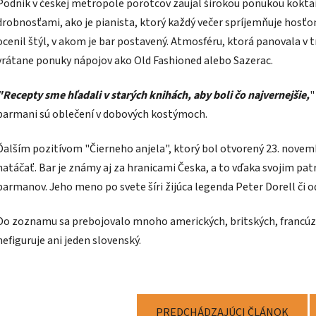
Podnik v českej metropole porotcov zaujal širokou ponukou koktail
drobnosťami, ako je pianista, ktorý každý večer spríjemňuje hosť
ocenil štýl, v akom je bar postavený. Atmosféru, ktorá panovala v 
vrátane ponuky nápojov ako Old Fashioned alebo Sazerac.
"Recepty sme hľadali v starých knihách, aby boli čo najvernejšie,
"
barmani sú oblečení v dobových kostýmoch.
Ďalším pozitívom "Čierneho anjela", ktorý bol otvorený 23. novemb
natáčať. Bar je známy aj za hranicami Česka, a to vďaka svojim p
barmanov. Jeho meno po svete šíri žijúca legenda Peter Dorell či 
Do zoznamu sa prebojovalo mnoho amerických, britských, francúzs
nefiguruje ani jeden slovenský.
PREDCHÁDZAJÚCI ČLÁNOK