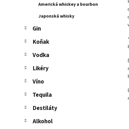
Americká whiskey a bourbon
l
Japonská whisky
Gin
Koňak
Vodka
Likéry
Víno
Tequila
Destiláty
Alkohol