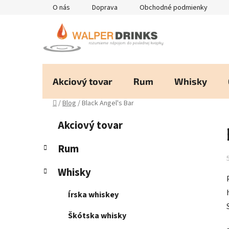
Prejsť
O nás
Doprava
Obchodné podmienky
na
obsah
Akciový tovar
Rum
Whisky
Domov
/
Blog
/
Black Angel's Bar
B
K
Preskočiť
Akciový tovar
a
kategórie
o
t
č
Rum
e
n
g
Whisky
ý
ó
p
r
Írska whiskey
i
a
e
n
Škótska whisky
e