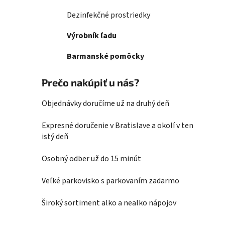
Dezinfekčné prostriedky
Výrobník ľadu
Barmanské pomôcky
Prečo nakúpiť u nás?
Objednávky doručíme už na druhý deň
Expresné doručenie v Bratislave a okolí v ten
istý deň
Osobný odber už do 15 minút
Veľké parkovisko s parkovaním zadarmo
Široký sortiment alko a nealko nápojov