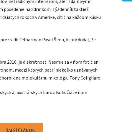
ov, netradičným interiérom, ale i zdanlivými
om posedenie nad drinkom. Týždenník taktiež
tridsiatych rokoch v Amerike, cítiť na každom kúsku
 prezradil šéfbarman Pavel Šíma, ktorý dodal, že
ra 2010, je diskrétnosť. Nesmie sa v ňom fotiť ani
atrónom, medzi ktorých patrí niekoľko uznávaných
odborník na molekulárnu mixológiu Tony Coligliaro.
kych aj austrálskych barov. Bohužiaľ v ňom
ĎALŠÍ ČLÁNOK