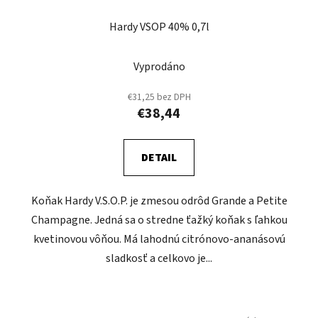
Hardy VSOP 40% 0,7l
Vyprodáno
€31,25 bez DPH
€38,44
DETAIL
Koňak Hardy V.S.O.P. je zmesou odrôd Grande a Petite
Champagne. Jedná sa o stredne ťažký koňak s ľahkou
kvetinovou vôňou. Má lahodnú citrónovo-ananásovú
sladkosť a celkovo je...