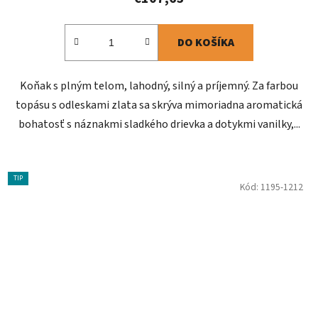
DO KOŠÍKA
Koňak s plným telom, lahodný, silný a príjemný. Za farbou
topásu s odleskami zlata sa skrýva mimoriadna aromatická
bohatosť s náznakmi sladkého drievka a dotykmi vanilky,...
TIP
Kód:
1195-1212