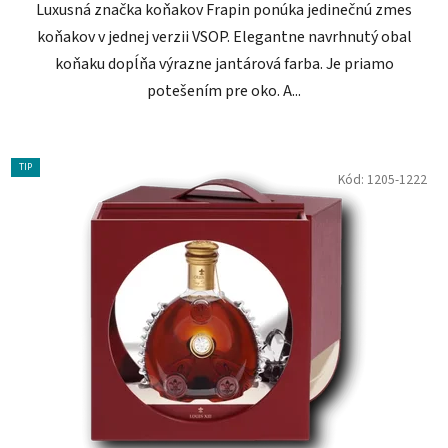
Luxusná značka koňakov Frapin ponúka jedinečnú zmes
koňakov v jednej verzii VSOP. Elegantne navrhnutý obal
koňaku dopĺňa výrazne jantárová farba. Je priamo
potešením pre oko. A...
TIP
Kód:
1205-1222