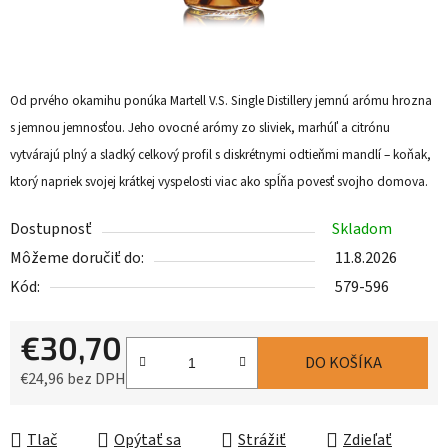
Od prvého okamihu ponúka Martell V.S. Single Distillery jemnú arómu hrozna
s jemnou jemnosťou. Jeho ovocné arómy zo sliviek, marhúľ a citrónu
vytvárajú plný a sladký celkový profil s diskrétnymi odtieňmi mandlí – koňak,
ktorý napriek svojej krátkej vyspelosti viac ako spĺňa povesť svojho domova.
Dostupnosť
Skladom
Môžeme doručiť do:
11.8.2026
Kód:
579-596
€30,70
DO KOŠÍKA
€24,96 bez DPH
Jednotková cena:
Tlač
Opýtať sa
Strážiť
Zdieľať