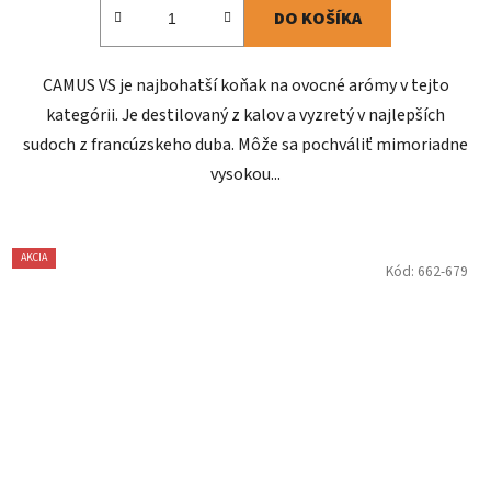
DO KOŠÍKA
CAMUS VS je najbohatší koňak na ovocné arómy v tejto
kategórii. Je destilovaný z kalov a vyzretý v najlepších
sudoch z francúzskeho duba. Môže sa pochváliť mimoriadne
vysokou...
AKCIA
Kód:
662-679