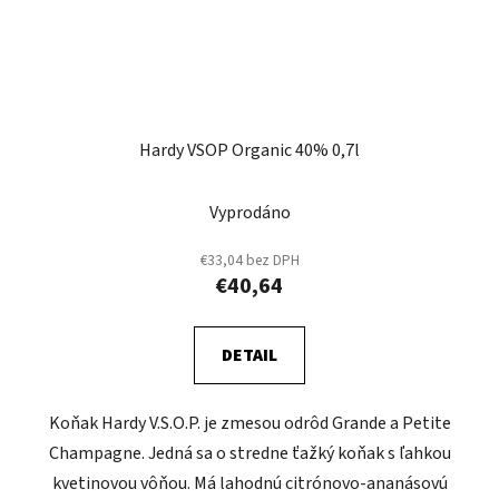
Hardy VSOP Organic 40% 0,7l
Vyprodáno
€33,04 bez DPH
€40,64
DETAIL
Koňak Hardy V.S.O.P. je zmesou odrôd Grande a Petite
Champagne. Jedná sa o stredne ťažký koňak s ľahkou
kvetinovou vôňou. Má lahodnú citrónovo-ananásovú