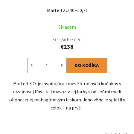
Martell XO 40% 0,7l
Skladem
€193,50 bez DPH
€238
DO KOŠÍKA
Martell X.O. je inšpirujúca zmes 35-ročných koňakov v
dizajnovej fľaši. Je tmavozlatej farby s odtieňmi medi
obohatenej mahagónovým leskom. Jeho vôňa je spletitý
celok – na prvé...