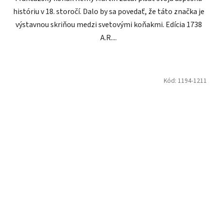
históriu v 18. storočí. Dalo by sa povedať, že táto značka je
výstavnou skriňou medzi svetovými koňakmi. Edícia 1738
A.R....
Kód:
1194-1211