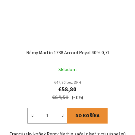
Rémy Martin 1738 Accord Royal 40% 0,7l
Skladom
€47,80 bez DPH
€58,80
€64,51
(–8 %)
DO KOŠÍKA
Francúzsky koňak Remy Martin začal písať svoju úspešnú