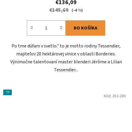
€136,09
€145,69
(–6 %)
DO KOŠÍKA
Po tme dúfam v svetlo." to je motto rodiny Tessendier,
majiteľov 20 hektárovej vinice v oblasti Borderies.
Výnimočne talentovaní master blenderi Jérôme a Lilian
Tessendier...
TIP
Kód:
263-280