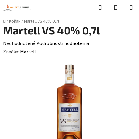
Prejsť
Hľadať
NÁKUP
na
KOŠÍK
obsah
Domov
/
Koňak
/
Martell VS 40% 0,7l
Martell VS 40% 0,7l
Priemerné
Neohodnotené
Podrobnosti hodnotenia
hodnotenie
Značka:
Martell
produktu
je
0,0
z
5
hviezdičiek.