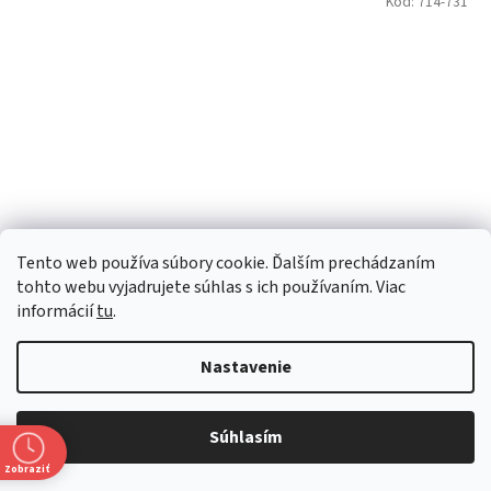
Kód:
714-731
Tento web používa súbory cookie. Ďalším prechádzaním
tohto webu vyjadrujete súhlas s ich používaním. Viac
informácií
tu
.
Martell VSOP 40% 0,7l (karton)
Nastavenie
Momentálne nedostupné
Súhlasím
€40,24 bez DPH
Zobraziť
€49,50