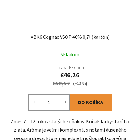
ABK6 Cognac VSOP 40% 0,7l (kartón)
Skladom
€37,61 bez DPH
€46,26
€52,57
(–12 %)
DO KOŠÍKA
Zmes 7 – 12 rokov starých koňakov. Koňak farby starého
zlata. Aróma je veľmi komplexná, s nótami duseného
ovocia a dreva, ktoré nasleduje brioška, jablko a vôňa