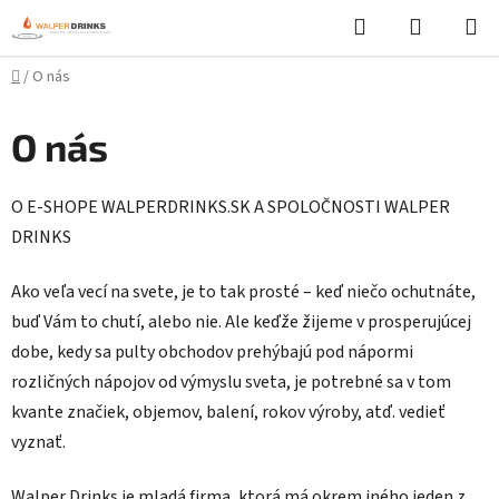
Prejsť
Hľadať
NÁKUP
na
KOŠÍK
obsah
Domov
/
O nás
O nás
O E-SHOPE WALPERDRINKS.SK A SPOLOČNOSTI WALPER
DRINKS
Ako veľa vecí na svete, je to tak prosté – keď niečo ochutnáte,
buď Vám to chutí, alebo nie. Ale keďže žijeme v prosperujúcej
dobe, kedy sa pulty obchodov prehýbajú pod nápormi
rozličných nápojov od výmyslu sveta, je potrebné sa v tom
kvante značiek, objemov, balení, rokov výroby, atď. vedieť
vyznať.
Walper Drinks je mladá firma, ktorá má okrem iného jeden z