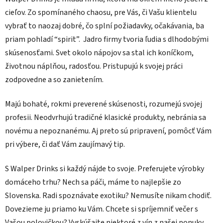
cieľov. Zo spomínaného chaosu, pre Vás, či Vašu klientelu
vybrať to naozaj dobré, čo splní požiadavky, očakávania, ba
priam pohladí “spirit”. Jadro firmy tvoria ľudia s dlhodobými
skúsenosťami. Svet okolo nápojov sa stal ich koníčkom,
životnou náplňou, radosťou. Pristupujú k svojej práci
zodpovedne a so zanietením.
Majú bohaté, rokmi preverené skúsenosti, rozumejú svojej
profesii. Neodvrhujú tradičné klasické produkty, nebránia sa
novému a nepoznanému. Aj preto sú pripravení, pomôcť Vám
pri výbere, či dať Vám zaujímavý tip.
S Walper Drinks si každý nájde to svoje. Preferujete výrobky
domáceho trhu? Nech sa páči, máme to najlepšie zo
Slovenska. Radi spoznávate exotiku? Nemusíte nikam chodiť.
Dovezieme ju priamo ku Vám. Chcete si spríjemniť večer s
Vašou polovičkou? Vyskúšajte niektoré z vín z našej ponuky.