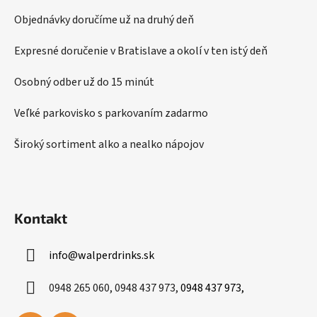
ä
Objednávky doručíme už na druhý deň
t
i
Expresné doručenie v Bratislave a okolí v ten istý deň
e
Osobný odber už do 15 minút
Veľké parkovisko s parkovaním zadarmo
Široký sortiment alko a nealko nápojov
Kontakt
info
@
walperdrinks.sk
0948 265 060, 0948 437 973,
0948 437 973,