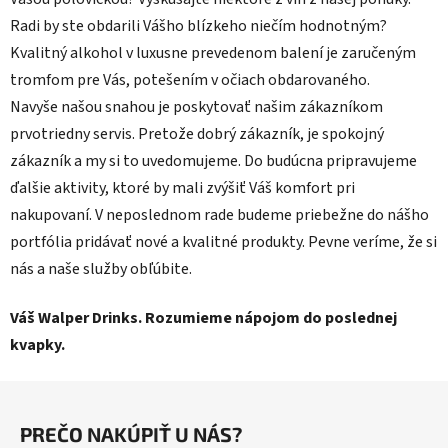
Radi by ste obdarili Vášho blízkeho niečím hodnotným?
Kvalitný alkohol v luxusne prevedenom balení je zaručeným
tromfom pre Vás, potešením v očiach obdarovaného.
Navyše našou snahou je poskytovať našim zákazníkom
prvotriedny servis. Pretože dobrý zákazník, je spokojný
zákazník a my si to uvedomujeme. Do budúcna pripravujeme
ďalšie aktivity, ktoré by mali zvýšiť Váš komfort pri
nakupovaní. V neposlednom rade budeme priebežne do nášho
portfólia pridávať nové a kvalitné produkty. Pevne veríme, že si
nás a naše služby obľúbite.
Váš Walper Drinks. Rozumieme nápojom do poslednej
kvapky.
Z
á
PREČO NAKÚPIŤ U NÁS?
p