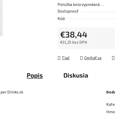
5
Položka bola vypredaná…
hviezdičiek.
Dostupnosť
Kód:
€38,44
€31,25 bez DPH
Jednotková cena:
Tlač
Opýtať sa
Popis
Diskusia
per Drinks.sk
Doda
Kate
Hmo