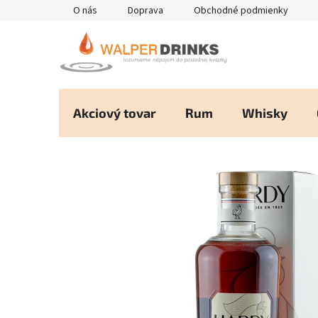
Prejsť
O nás
Doprava
Obchodné podmienky
na
obsah
Akciový tovar
Rum
Whisky