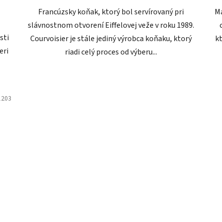
Francúzsky koňak, ktorý bol servírovaný pri
Ma
slávnostnom otvorení Eiffelovej veže v roku 1989.
sti
Courvoisier je stále jediný výrobca koňaku, ktorý
kt
eri
riadi celý proces od výberu...
1203