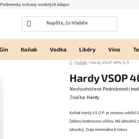
Podmienky ochrany osobných údajov
Kontakty a prevádzka
H
Gin
Koňak
Vodka
Likéry
Víno
Te
Domov
/
Koňak
/
Hardy VSOP 40% 0,7l
Hardy VSOP 4
Priemerné
Neohodnotené
Podrobnosti hod
hodnotenie
Značka:
Hardy
produktu
Koňak Hardy V.S.O.P. je zmesou odrôd G
je
ľahkou kvetinovou vôňou. Má lahodnú ci
0,0
lahodný. Zreje minimálne 8 rokov.
z