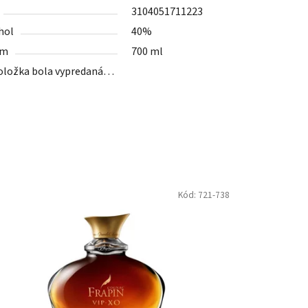
3104051711223
hol
40%
em
700 ml
oložka bola vypredaná…
Kód:
721-738