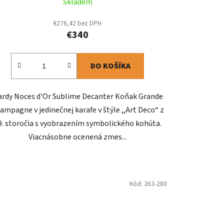
Skladem
€276,42 bez DPH
€340
DO KOŠÍKA
rdy Noces d'Or Sublime Decanter Koňak Grande
ampagne v jedinečnej karafe v štýle ,,Art Deco“ z
9. storočia s vyobrazením symbolického kohúta.
Viacnásobne ocenená zmes...
Kód:
263-280