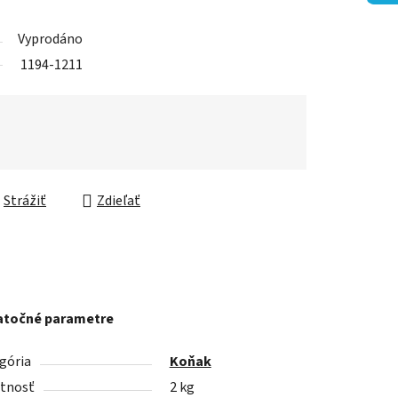
Vyprodáno
1194-1211
Strážiť
Zdieľať
točné parametre
gória
Koňak
tnosť
2 kg