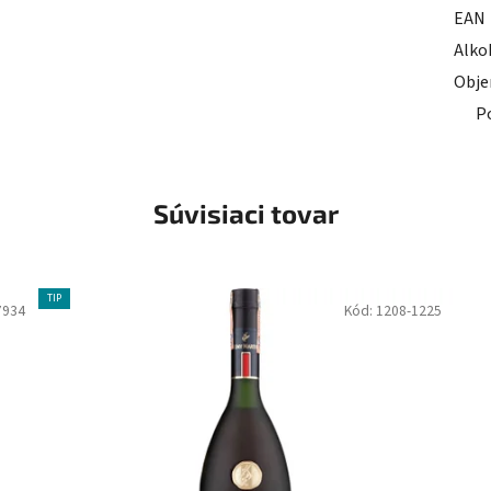
EAN
Alko
Obj
P
Súvisiaci tovar
TIP
7934
Kód:
1208-1225