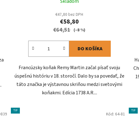
Skladom
€47,80 bez DPH
€58,80
€64,51
(–8 %)
DO KOŠÍKA
za
Ha
Francúzsky koňak Remy Martin začal písať svoju
Ch
úspešnú históriu v 18. storočí. Dalo by sa povedať, že
1
táto značka je výstavnou skriňou medzi svetovými
.
koňakmi. Edícia 1738 A.R....
TIP
TIP
9839
Kód:
64-81