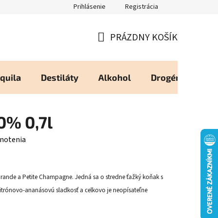
Prihlásenie
Registrácia
eureka - Overené Zákazníkmi
Zásady používania Cookies
Moj
PRÁZDNY KOŠÍK
NÁKUPNÝ
KOŠÍK
quila
Destiláty
Alkohol
Drogéria
Os
0% 0,7l
notenia
rande a Petite Champagne. Jedná sa o stredne ťažký koňak s
trónovo-ananásovú sladkosť a celkovo je neopísateľne