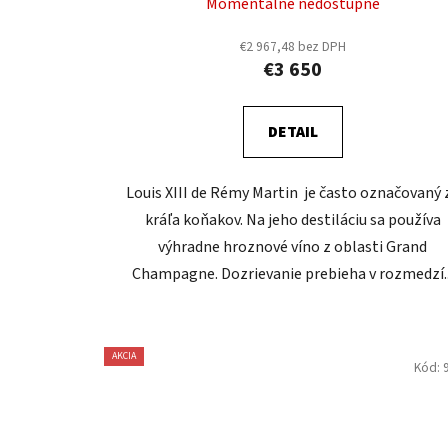
Momentálne nedostupné
€2 967,48 bez DPH
€3 650
DETAIL
Louis XIII de Rémy Martin je často označovaný 
kráľa koňakov. Na jeho destiláciu sa používa
výhradne hroznové víno z oblasti Grand
Champagne. Dozrievanie prebieha v rozmedzí..
AKCIA
Kód: