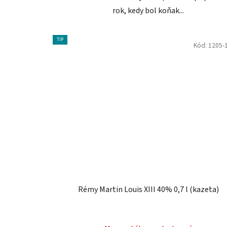
rok, kedy bol koňak...
TIP
Kód:
1205-
Rémy Martin Louis XIII 40% 0,7 l (kazeta)