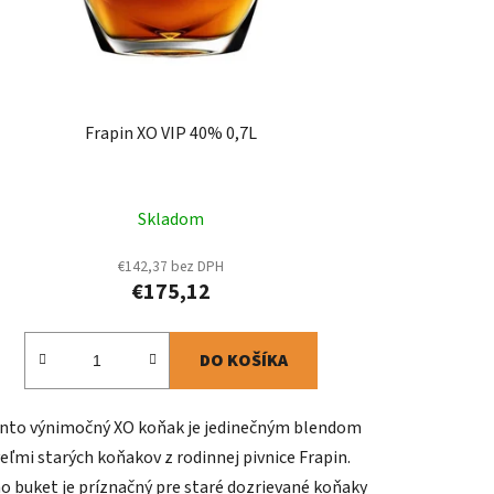
Frapin XO VIP 40% 0,7L
Skladom
€142,37 bez DPH
€175,12
DO KOŠÍKA
nto výnimočný XO koňak je jedinečným blendom
eľmi starých koňakov z rodinnej pivnice Frapin.
o buket je príznačný pre staré dozrievané koňaky