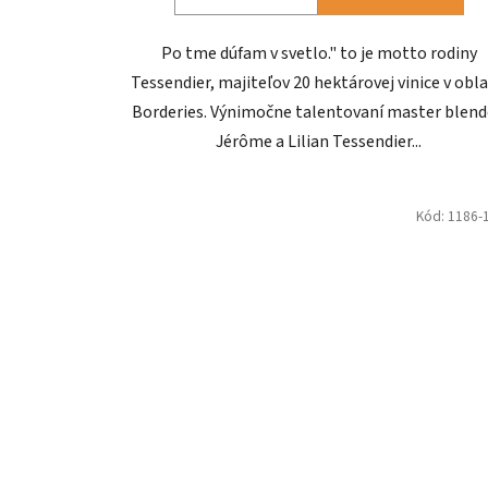
Po tme dúfam v svetlo." to je motto rodiny
Tessendier, majiteľov 20 hektárovej vinice v obla
Borderies. Výnimočne talentovaní master blend
Jérôme a Lilian Tessendier...
Kód:
1186-