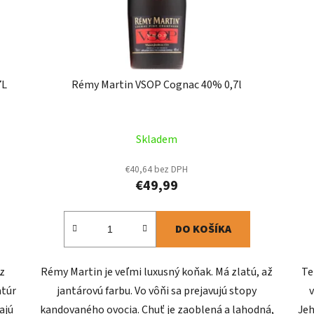
7L
Rémy Martin VSOP Cognac 40% 0,7l
Skladem
€40,64 bez DPH
€49,99
DO KOŠÍKA
 z
Rémy Martin je veľmi luxusný koňak. Má zlatú, až
Te
atúr
jantárovú farbu. Vo vôňi sa prejavujú stopy
v
ajú
kandovaného ovocia. Chuť je zaoblená a lahodná,
Jeh