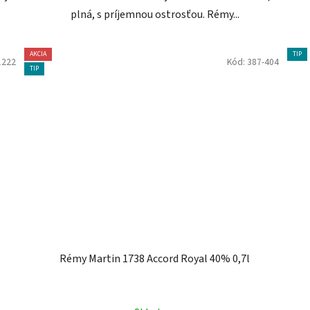
plná, s príjemnou ostrosťou. Rémy...
AKCIA
TIP
1222
Kód:
387-404
TIP
Rémy Martin 1738 Accord Royal 40% 0,7l