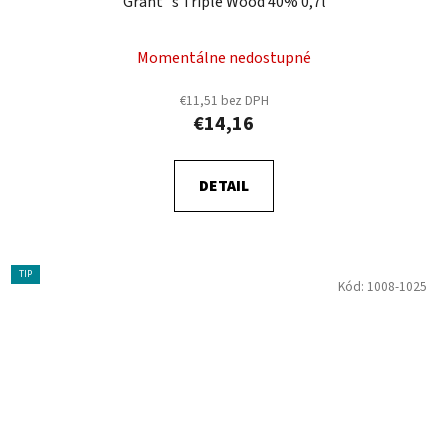
Grant´s Triple Wood 40% 0,7l
Momentálne nedostupné
€11,51 bez DPH
€14,16
DETAIL
TIP
Kód:
1008-1025