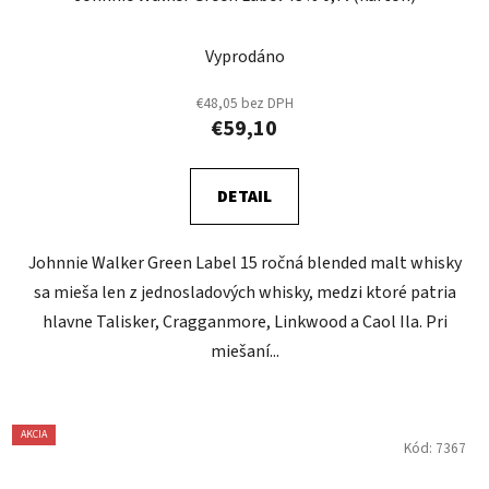
Vyprodáno
€48,05 bez DPH
€59,10
DETAIL
Johnnie Walker Green Label 15 ročná blended malt whisky
sa mieša len z jednosladových whisky, medzi ktoré patria
hlavne Talisker, Cragganmore, Linkwood a Caol Ila. Pri
miešaní...
AKCIA
Kód:
7367