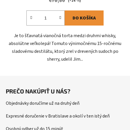
€78,80
(–14 %)
DO KOŠÍKA
Je to šťavnatá vianočná torta medzi druhmi whisky,
absolútne veľkolepá! Tomuto výnimočnému 15-ročnému
sladovému destilátu, ktorý zrel v drevených sudoch po
sherry, udelil Jim...
Z
á
PREČO NAKÚPIŤ U NÁS?
p
ä
Objednávky doručíme už na druhý deň
t
i
Expresné doručenie v Bratislave a okolí v ten istý deň
e
Osobný odber už do 15 minút