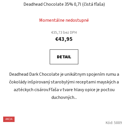
Deadhead Chocolate 35% 0,7l (čistá fľaša)
Momentálne nedostupné
€35,73 bez DPH
€43,95
DETAIL
Deadhead Dark Chocolate je unikátnym spojením rumu a
čokolády inšpirovaný starobylými receptami mayských a
aztéckych cisárov.Fľaša v tvare hlavy opice je poctou
duchovných...
AKCIA
Kód:
5889