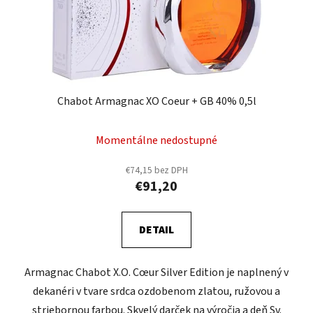
Chabot Armagnac XO Coeur + GB 40% 0,5l
Momentálne nedostupné
€74,15 bez DPH
€91,20
DETAIL
Armagnac Chabot X.O. Cœur Silver Edition je naplnený v
dekanéri v tvare srdca ozdobenom zlatou, ružovou a
striebornou farbou. Skvelý darček na výročia a deň Sv.