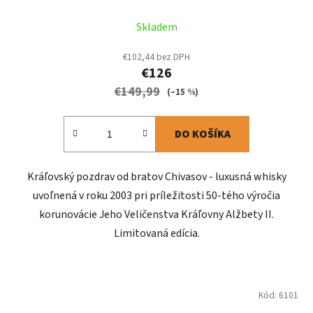
Skladem
€102,44 bez DPH
€126
€149,99
(–15 %)
DO KOŠÍKA
Kráľovský pozdrav od bratov Chivasov - luxusná whisky
uvoľnená v roku 2003 pri príležitosti 50-tého výročia
korunovácie Jeho Veličenstva Kráľovny Alžbety II.
Limitovaná edícia.
Kód:
6101