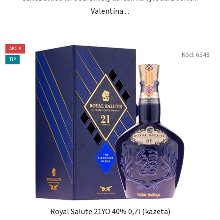
Valentína....
AKCIA
Kód:
6548
TIP
Royal Salute 21YO 40% 0,7l (kazeta)