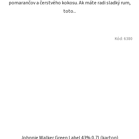
pomarančov a čerstvého kokosu. Ak máte radi sladký rum,
toto...
Kód:
6380
Johnnie Walker Green Label 43% 0,7l (karton)