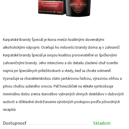
Karpatské Brandy Špeciál je ikona medzi kvalitnými slovenskými
alkoholickými nápojmi. Oceňujú ho milovníci brandy doma aj v zahraničí.
Karpatské brandy špeciál je svojou kvalitou porovnateľné so špičkovými
zahraničnými brandy. Jeho intenzívnu a do detailu zladenú chuť oceníte
najmä pri špeciálnych príležitostiach a vtedy, keď sa chcete odmeniť.
Vyznačuje sa charakteristickou zlato-jantárovou farbou, výraznou vôňou a
plnou chuťou sušeného ovocia. Päť hviezdičiek na etikete symbolizuje
minimálnu dobu zrenia starostlivo vybraných vínnych destilátov v dubových
sudoch a dôkladné dodržiavanie výrobných postupov podľa pôvodných
receptúr.
Dostupnosť
Skladom