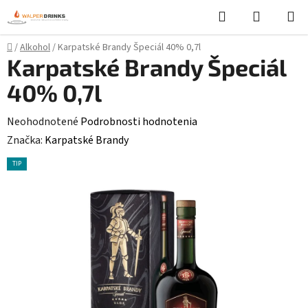
Prejsť
Hľadať
NÁKUP
na
KOŠÍK
obsah
Domov
/
Alkohol
/
Karpatské Brandy Špeciál 40% 0,7l
Karpatské Brandy Špeciál
40% 0,7l
Priemerné
Neohodnotené
Podrobnosti hodnotenia
hodnotenie
Značka:
Karpatské Brandy
produktu
TIP
je
0,0
z
5
hviezdičiek.