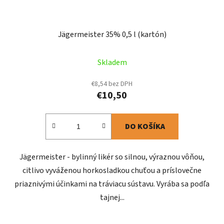
Jägermeister 35% 0,5 l (kartón)
Skladem
€8,54 bez DPH
€10,50
DO KOŠÍKA
Jägermeister - bylinný likér so silnou, výraznou vôňou,
citlivo vyváženou horkosladkou chuťou a príslovečne
priaznivými účinkami na tráviacu sústavu. Vyrába sa podľa
tajnej...