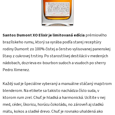
Santos Dumont XO Elixir je limitovaná edícia
prémiového
brazílskeho rumu, ktorý sa vyrába podľa starej receptúry
rodiny Dumont zo 100% čistej a čerstvo vylisovanej panenskej
štavy z cukrovej trstiny. Po starostlivej destilácii v medených
nádobach, dozrieva ex-bourbon sudoch a vsudoch po sherry
Pedro Ximenez.
Každý sud je špeciálne vyberaný a manuálne stáčaný majstrom
blenderom. Na etikete sa takisto nachádza číslo suda, v
ktorom rum zrel. Chuť je hladká a harmonická. Ucítite v nej
med, céder, škoricu, horúcu čokoládu, no zároveň aj sladkú
mätu, kokos a sladké drevo. Chuť je rovnako uhaldená ako