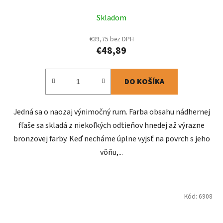
Skladom
€39,75 bez DPH
€48,89
DO KOŠÍKA
Jedná sa o naozaj výnimočný rum. Farba obsahu nádhernej
fľaše sa skladá z niekoľkých odtieňov hnedej až výrazne
bronzovej farby. Keď necháme úplne vyjsť na povrch s jeho
vôňu,...
Kód:
6908