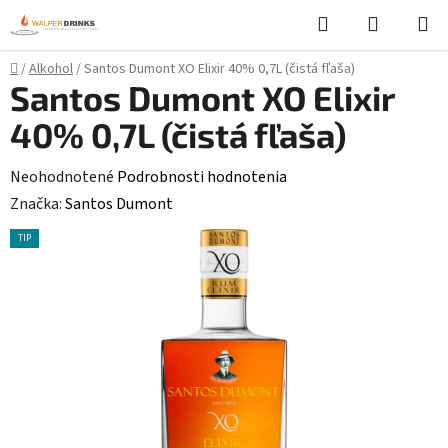
Prejsť
Hľadať
NÁKUP
na
KOŠÍK
obsah
Domov
/
Alkohol
/
Santos Dumont XO Elixir 40% 0,7L (čistá fľaša)
Santos Dumont XO Elixir
40% 0,7L (čistá fľaša)
Priemerné
Neohodnotené
Podrobnosti hodnotenia
hodnotenie
Značka:
Santos Dumont
produktu
TIP
je
0,0
z
5
hviezdičiek.