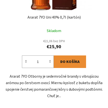
Ararat 7YO Uni 40% 0,7l (kartón)
Skladom
€21,06 bez DPH
€25,90
DO KOŠÍKA
Ararat 7YO Otborny je sedemročné brandy s vibrujúcou
arómou po čerstvom ovocí. Miernu kyslosť z buketu dopĺňa
spojenie čerstvej pomarančovej kôry s dubovými podtónmi.
Chuť je...