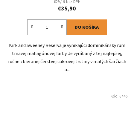
€29,19 bez DPH
€35,90
DO KOŠÍKA
Kirk and Sweeney Reserva je vynikajúci dominikánsky rum
tmavej mahagónovej farby. Je vyrábaný z tej najlepšej,
ručne zbieranej čerstvej cukrovej trstiny v malých šaržiach
a...
Kód:
6446