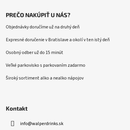
Z
á
PREČO NAKÚPIŤ U NÁS?
p
ä
Objednávky doručíme už na druhý deň
t
i
Expresné doručenie v Bratislave a okolí v ten istý deň
e
Osobný odber už do 15 minút
Veľké parkovisko s parkovaním zadarmo
Široký sortiment alko a nealko nápojov
Kontakt
info
@
walperdrinks.sk