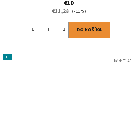
€10
€11,28
(–11 %)
DO KOŠÍKA
TIP
Kód:
7148