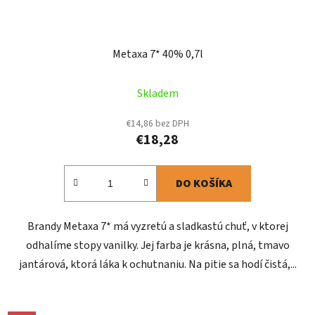
Metaxa 7* 40% 0,7l
Skladem
€14,86 bez DPH
€18,28
DO KOŠÍKA
Brandy Metaxa 7* má vyzretú a sladkastú chuť, v ktorej
odhalíme stopy vanilky. Jej farba je krásna, plná, tmavo
jantárová, ktorá láka k ochutnaniu. Na pitie sa hodí čistá,...