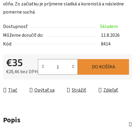
vôňa. Zo začiatku je príjmene sladká a korenistá a následne
pomerne suchá.
Dostupnosť
Skladem
Môžeme doručiť do:
11.8.2026
Kód:
8414
€35
DO KOŠÍKA
€28,46 bez DPH
Jednotková cena:
Tlač
Opýtať sa
Strážiť
Zdieľať
Popis