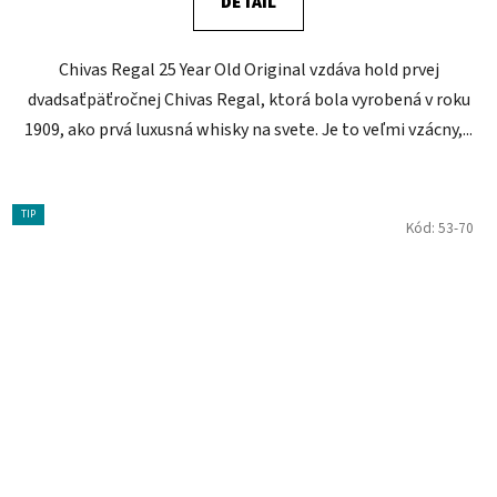
DETAIL
Chivas Regal 25 Year Old Original vzdáva hold prvej
dvadsaťpäťročnej Chivas Regal, ktorá bola vyrobená v roku
1909, ako prvá luxusná whisky na svete. Je to veľmi vzácny,...
TIP
Kód:
53-70