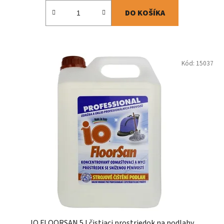
DO KOŠÍKA
Kód:
15037
IO FLOORSAN 5 l čistiaci prostriedok na podlahy