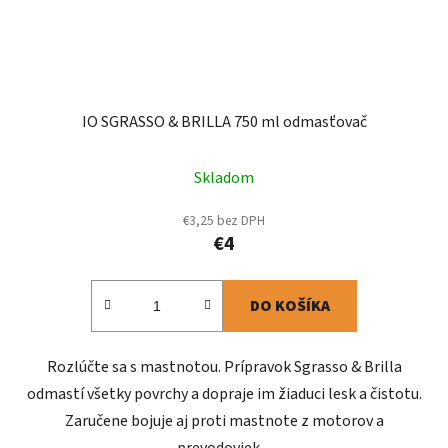
IO SGRASSO & BRILLA 750 ml odmasťovač
Skladom
€3,25 bez DPH
€4
DO KOŠÍKA
Rozlúčte sa s mastnotou. Prípravok Sgrasso & Brilla
odmastí všetky povrchy a dopraje im žiaduci lesk a čistotu.
Zaručene bojuje aj proti mastnote z motorov a
prevodoviek....