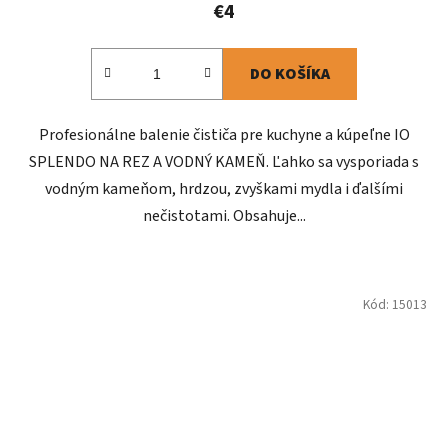
€4
DO KOŠÍKA
Profesionálne balenie čističa pre kuchyne a kúpeľne IO
SPLENDO NA REZ A VODNÝ KAMEŇ. Ľahko sa vysporiada s
vodným kameňom, hrdzou, zvyškami mydla i ďalšími
nečistotami. Obsahuje...
Kód:
15013