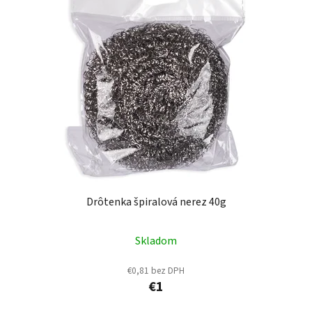
p
r
i
o
s
d
p
u
r
k
o
t
d
o
u
v
k
t
o
v
Drôtenka špiralová nerez 40g
Skladom
€0,81 bez DPH
€1