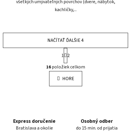
všetkých umývateľných povrchov (dvere, nábytok,
kachličky,...
NAČÍTAŤ ĎALŠIE 4
S
1
2
t
r
O
16
položiek celkom
á
v
n
l
k
HORE
á
o
d
v
a
a
n
c
i
i
e
e
p
Express doručenie
Osobný odber
r
Bratislava a okolie
do 15 min. od prijatia