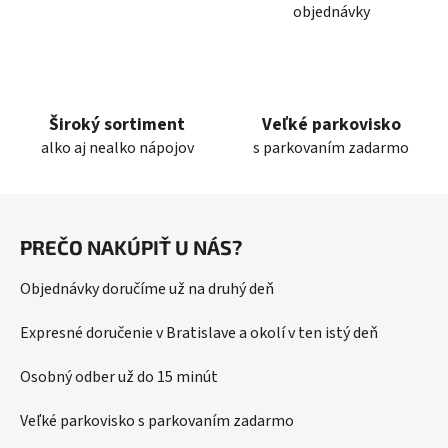
v
objednávky
k
y
v
ý
p
Široký sortiment
Veľké parkovisko
i
alko aj nealko nápojov
s parkovaním zadarmo
s
u
Z
á
PREČO NAKÚPIŤ U NÁS?
p
ä
Objednávky doručíme už na druhý deň
t
i
Expresné doručenie v Bratislave a okolí v ten istý deň
e
Osobný odber už do 15 minút
Veľké parkovisko s parkovaním zadarmo