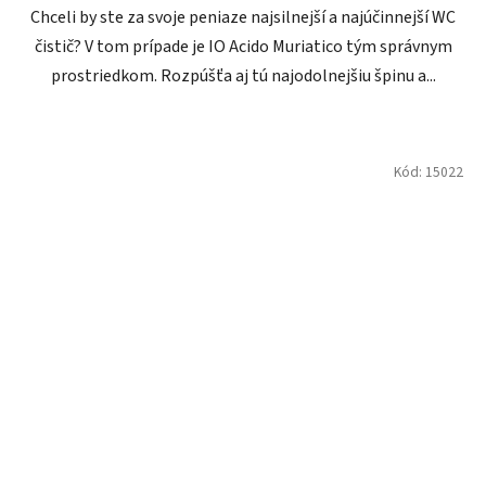
Chceli by ste za svoje peniaze najsilnejší a najúčinnejší WC
čistič? V tom prípade je IO Acido Muriatico tým správnym
prostriedkom. Rozpúšťa aj tú najodolnejšiu špinu a...
Kód:
15022