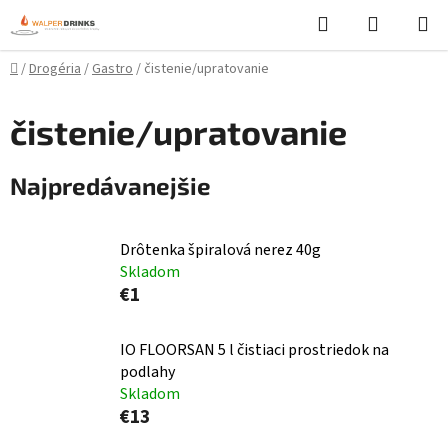
Prejsť
Hľadať
NÁKUP
na
KOŠÍK
obsah
Domov
/
Drogéria
/
Gastro
/
čistenie/upratovanie
čistenie/upratovanie
Najpredávanejšie
Drôtenka špiralová nerez 40g
Skladom
€1
IO FLOORSAN 5 l čistiaci prostriedok na
podlahy
Skladom
€13