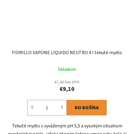
FIORILLO SAPONE LIQUIDO NEUTRO 4 l tekuté mydlo
Skladom
€7,40 bez DPH
€9,10
DO KOŠÍKA
Tekuté mydlo s vyváženým pH 5,5 a vysokým obsahom
mastných kyselín , vďaka ktorým šetrne umyje ruky, telo aj