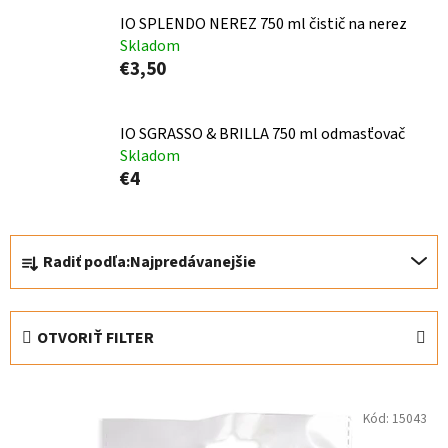
IO SPLENDO NEREZ 750 ml čistič na nerez
Skladom
€3,50
IO SGRASSO & BRILLA 750 ml odmasťovač
Skladom
€4
R
Radiť podľa:
Najpredávanejšie
a
d
e
OTVORIŤ FILTER
n
i
V
e
Kód:
15043
ý
p