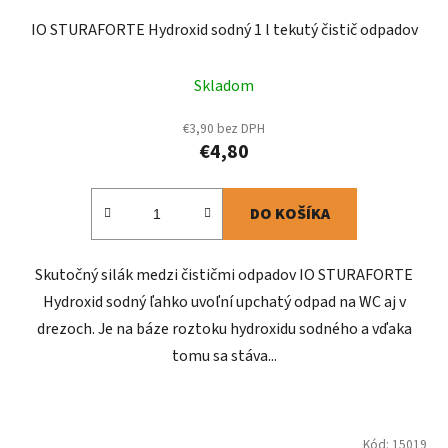
IO STURAFORTE Hydroxid sodný 1 l tekutý čistič odpadov
Skladom
€3,90 bez DPH
€4,80
DO KOŠÍKA
Skutočný silák medzi čističmi odpadov IO STURAFORTE
Hydroxid sodný ľahko uvoľní upchatý odpad na WC aj v
drezoch. Je na báze roztoku hydroxidu sodného a vďaka
tomu sa stáva...
Kód:
15019