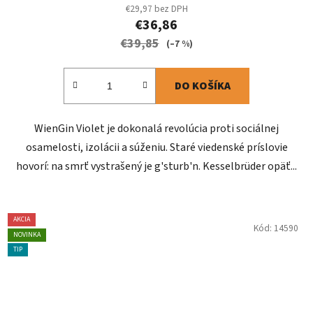
€29,97 bez DPH
€36,86
€39,85
(–7 %)
DO KOŠÍKA
WienGin Violet je dokonalá revolúcia proti sociálnej
osamelosti, izolácii a súženiu. Staré viedenské príslovie
hovorí: na smrť vystrašený je g'sturb'n. Kesselbrüder opäť...
AKCIA
Kód:
14590
NOVINKA
TIP