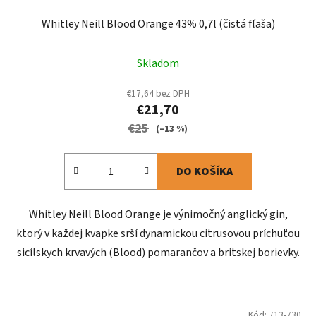
Whitley Neill Blood Orange 43% 0,7l (čistá fľaša)
Skladom
€17,64 bez DPH
€21,70
€25
(–13 %)
DO KOŠÍKA
Whitley Neill Blood Orange je výnimočný anglický gin,
ktorý v každej kvapke srší dynamickou citrusovou príchuťou
sicílskych krvavých (Blood) pomarančov a britskej borievky.
Kód:
713-730