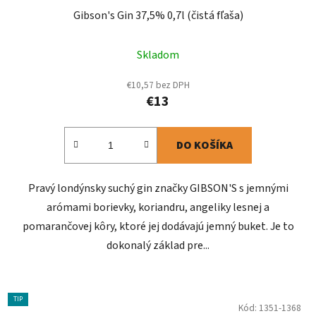
Gibson's Gin 37,5% 0,7l (čistá fľaša)
Skladom
€10,57 bez DPH
€13
DO KOŠÍKA
Pravý londýnsky suchý gin značky GIBSON'S s jemnými
arómami borievky, koriandru, angeliky lesnej a
pomarančovej kôry, ktoré jej dodávajú jemný buket. Je to
dokonalý základ pre...
TIP
Kód:
1351-1368