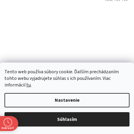
Tento web používa súbory cookie. Ďalším prechádzaním
tohto webu vyjadrujete súhlas s ich používaním. Viac
informácií
tu
.
Broker´s Pink 40%, 0,7l (čistá fľaša)
Nastavenie
Momentálne nedostupné
Súhlasím
€18,37 bez DPH
Zobraziť
€22,60