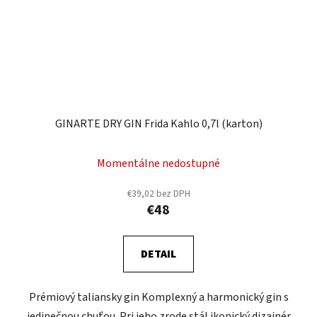
GINARTE DRY GIN Frida Kahlo 0,7l (karton)
Momentálne nedostupné
€39,02 bez DPH
€48
DETAIL
Prémiový taliansky gin Komplexný a harmonický gin s
jedinečnou chuťou. Pri jeho zrode stál ikonický dizajnér