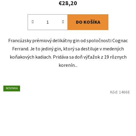
€28,20
DO KOŠÍKA
Francúzsky prémiový delikátny gin od spoločnosti Cognac
Ferrand. Je to jediný gin, ktorý sa destiluje v medených
koňakových kadiach. Pridáva sa doň výťažok z 19 rôznych
korenín...
NOVINKA
Kód:
14668