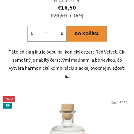
€13,41 bez DPH
€16,50
€20,50
(–19 %)
DO KOŠÍKA
Táto edícia ginu je ódou na ikonický dezert Red Velvet. Gin
samotný je nabitý čerstvými malinami a borievkou, čo
vytvára harmonickú kombináciu sladkej ovocnej sviežosti
a...
AKCIA
Kód:
6060
TIP