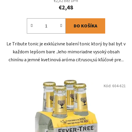
€2,02 bez DPH
€2,48
DO KOŠÍKA
Le Tribute tonic je exklúzivne balení tonic ktorý by bal byt v
každom lepšom bare .Jeho mimoriadne vysoký obsah
chinínu a jemné kvetinová aróma citrusov,sú kľúčové pre...
Kód:
604-621