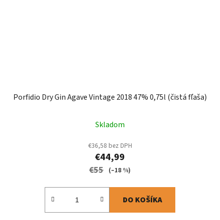
Porfidio Dry Gin Agave Vintage 2018 47% 0,75l (čistá fľaša)
Skladom
€36,58 bez DPH
€44,99
€55
(–18 %)
DO KOŠÍKA