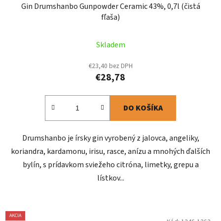
Gin Drumshanbo Gunpowder Ceramic 43%, 0,7l (čistá
fľaša)
Skladem
€23,40 bez DPH
€28,78
DO KOŠÍKA
Drumshanbo je írsky gin vyrobený z jalovca, angeliky,
koriandra, kardamonu, irisu, rasce, anízu a mnohých ďalších
bylín, s prídavkom sviežeho citróna, limetky, grepu a
lístkov...
AKCIA