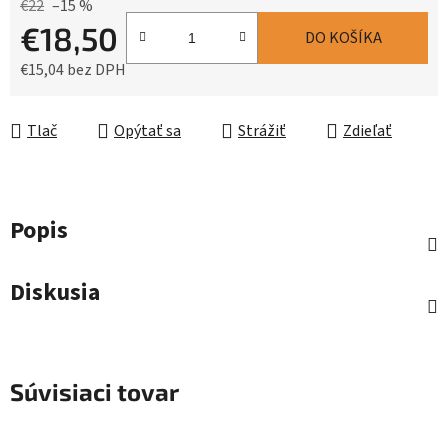
€22
–15 %
€18,50
DO KOŠÍKA
€15,04 bez DPH
Jednotková cena:
Tlač
Opýtať sa
Strážiť
Zdieľať
Popis
Diskusia
Súvisiaci tovar