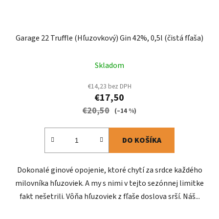
Garage 22 Truffle (Hľuzovkový) Gin 42%, 0,5l (čistá fľaša)
Skladom
€14,23 bez DPH
€17,50
€20,50
(–14 %)
DO KOŠÍKA
Dokonalé ginové opojenie, ktoré chytí za srdce každého
milovníka hľuzoviek. A my s nimi v tejto sezónnej limitke
fakt nešetrili. Vôňa hľuzoviek z fľaše doslova srší. Náš...