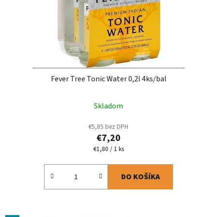
Fever Tree Tonic Water 0,2l 4ks/bal
Skladom
€5,85 bez DPH
€7,20
Jednotková
€1,80 / 1 ks
cena:
DO KOŠÍKA