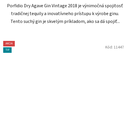
Porfidio Dry Agave Gin Vintage 2018 je výnimočná spojitosť
tradičnej tequily a inovatívneho prístupu k výrobe ginu.
Tento suchý gin je skvelým príkladom, ako sa dá spojiť...
AKCIA
Kód:
11447
TIP