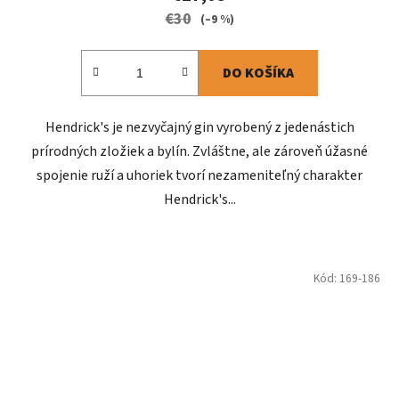
€30
(–9 %)
DO KOŠÍKA
Hendrick's je nezvyčajný gin vyrobený z jedenástich
prírodných zložiek a bylín. Zvláštne, ale zároveň úžasné
spojenie ruží a uhoriek tvorí nezameniteľný charakter
Hendrick's...
Kód:
169-186