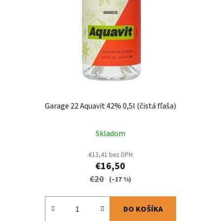
Garage 22 Aquavit 42% 0,5l (čistá fľaša)
Skladom
€13,41 bez DPH
€16,50
€20
(–17 %)
DO KOŠÍKA