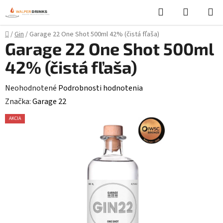
Prejsť
Hľadať
NÁKUP
na
KOŠÍK
obsah
Domov
/
Gin
/
Garage 22 One Shot 500ml 42% (čistá fľaša)
Garage 22 One Shot 500ml
42% (čistá fľaša)
Priemerné
Neohodnotené
Podrobnosti hodnotenia
hodnotenie
Značka:
Garage 22
produktu
AKCIA
je
0,0
z
5
hviezdičiek.