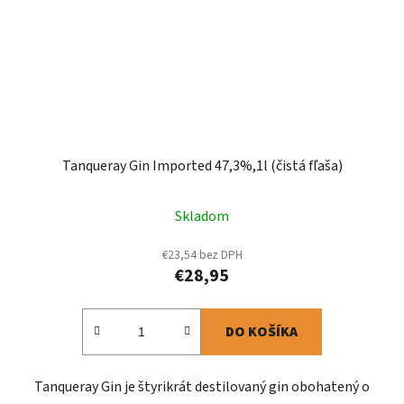
Tanqueray Gin Imported 47,3%,1l (čistá fľaša)
Skladom
€23,54 bez DPH
€28,95
DO KOŠÍKA
Tanqueray Gin je štyrikrát destilovaný gin obohatený o