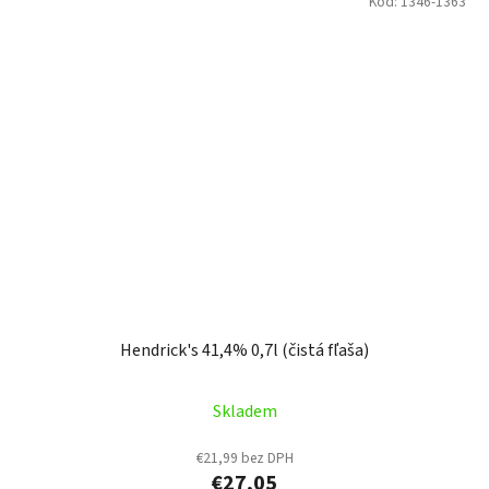
Kód:
1346-1363
Hendrick's 41,4% 0,7l (čistá fľaša)
Skladem
€21,99 bez DPH
€27,05