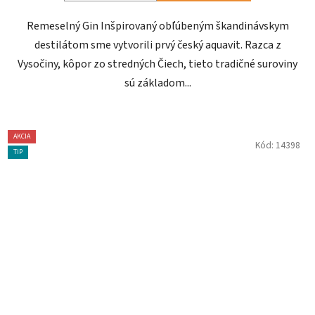
Remeselný Gin Inšpirovaný obľúbeným škandinávskym
destilátom sme vytvorili prvý český aquavit. Razca z
Vysočiny, kôpor zo stredných Čiech, tieto tradičné suroviny
sú základom...
AKCIA
Kód:
14398
TIP