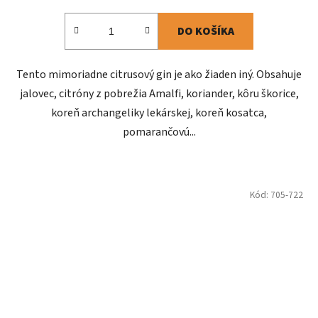
DO KOŠÍKA
Tento mimoriadne citrusový gin je ako žiaden iný. Obsahuje
jalovec, citróny z pobrežia Amalfi, koriander, kôru škorice,
koreň archangeliky lekárskej, koreň kosatca,
pomarančovú...
Kód:
705-722