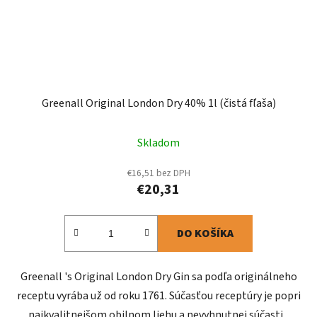
Greenall Original London Dry 40% 1l (čistá fľaša)
Skladom
€16,51 bez DPH
€20,31
DO KOŠÍKA
Greenall 's Original London Dry Gin sa podľa originálneho
receptu vyrába už od roku 1761. Súčasťou receptúry je popri
najkvalitnejšom obilnom liehu a nevyhnutnej súčasti...