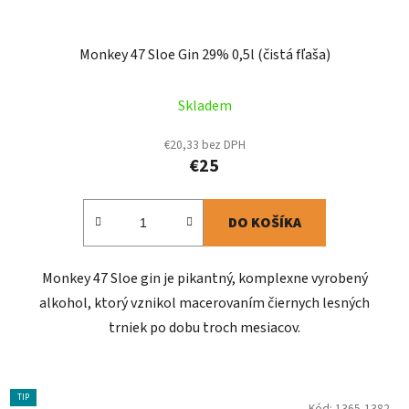
Monkey 47 Sloe Gin 29% 0,5l (čistá fľaša)
Skladem
€20,33 bez DPH
€25
DO KOŠÍKA
Monkey 47 Sloe gin je pikantný, komplexne vyrobený
alkohol, ktorý vznikol macerovaním čiernych lesných
trniek po dobu troch mesiacov.
TIP
Kód:
1365-1382