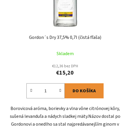
Gordon´s Dry 37,5% 0,7l (čistá fľaša)
Skladem
€12,36 bez DPH
€15,20
DO KOŠÍKA
Borovicová aróma, borievky a vlna vône citrónovej kôry,
sušená levanduľa a nádych sladkej mäty.Názov dostal po
Gordonovi a onedlho sa stal najpredávanejším ginom v