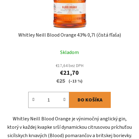
Whitley Neill Blood Orange 43% 0,7l (čistá fľaša)
Skladom
€17,64 bez DPH
€21,70
€25
(–13 %)
DO KOŠÍKA
Whitley Neill Blood Orange je výnimočný anglický gin,
ktorý v každej kvapke srší dynamickou citrusovou príchuťou
sicílskych krvavých (Blood) pomarančov a britskej borievky.