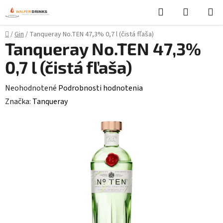
Prejsť
Hľadať
NÁKUP
na
KOŠÍK
obsah
Domov
/
Gin
/
Tanqueray No.TEN 47,3% 0,7 l (čistá fľaša)
Tanqueray No.TEN 47,3%
0,7 l (čistá fľaša)
Priemerné
Neohodnotené
Podrobnosti hodnotenia
hodnotenie
Značka:
Tanqueray
produktu
je
0,0
z
5
hviezdičiek.