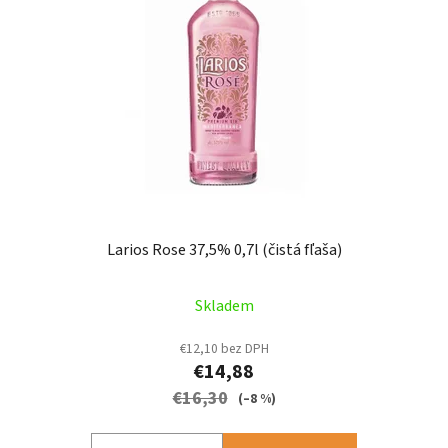
Larios Rose 37,5% 0,7l (čistá fľaša)
Skladem
€12,10 bez DPH
€14,88
€16,30
(–8 %)