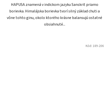
HAPUSA znamená v indickom jazyku Sanskrit priamo
borievka. Himalájska borievka tvorí silný základ chuti a
vône tohto ginu, okolo ktorého krásne balansujú ostatné
obsiahnuté...
Kód:
189-206