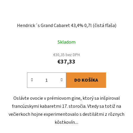
Hendrick´s Grand Cabaret 43,4% 0,7l (čistá fľaša)
Skladom
€30,35 bez DPH
€37,33
DO KOŠÍKA
Oslávte ovocie v prémiovom gine, ktorý sa inšpiroval
francúzskymi kabaretmi 17. storočia. Vtedy sa totiž na
večierkoch hojne experimentovalo s destilátmi z rôznych
kôstkovín....