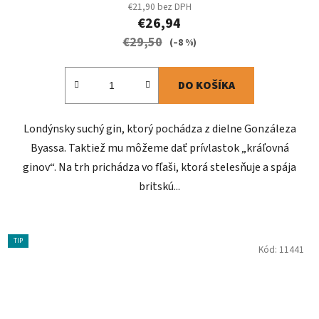
€21,90 bez DPH
€26,94
€29,50
(–8 %)
DO KOŠÍKA
Londýnsky suchý gin, ktorý pochádza z dielne Gonzáleza
Byassa. Taktiež mu môžeme dať prívlastok „kráľovná
ginov“. Na trh prichádza vo fľaši, ktorá stelesňuje a spája
britskú...
TIP
Kód:
11441