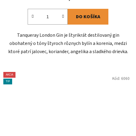
DO KOŠÍKA
Tanqueray London Gin je štyrikrát destilovaný gin
obohatený o tóny štyroch rôznych bylín a korenia, medzi
ktoré patrí jalovec, koriander, angelika a sladkého drievka.
AKCIA
Kód:
6060
TIP