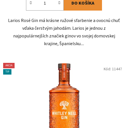
DO KOŠÍKA
Larios Rosé Gin má krásne ružové sfarbenie a ovocnú chuť
vďaka čerstvým jahodám. Larios je jednou z
najpopulárnejších značiek ginov vo svojej domovskej
krajine, Španielsku....
AKCIA
Kód:
11447
TIP