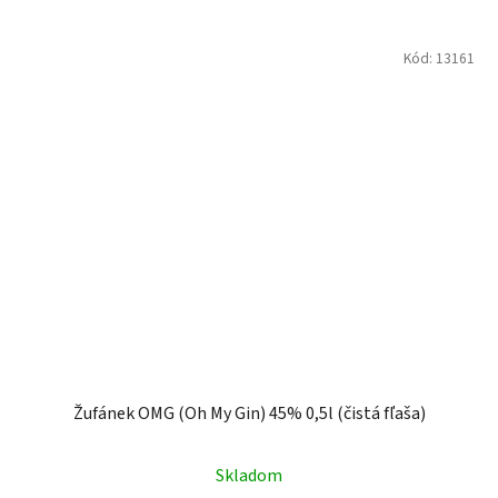
Kód:
13161
Žufánek OMG (Oh My Gin) 45% 0,5l (čistá fľaša)
Skladom