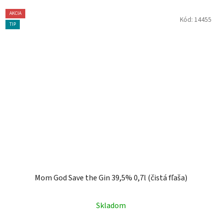
AKCIA
Kód:
14455
TIP
Mom God Save the Gin 39,5% 0,7l (čistá fľaša)
Skladom