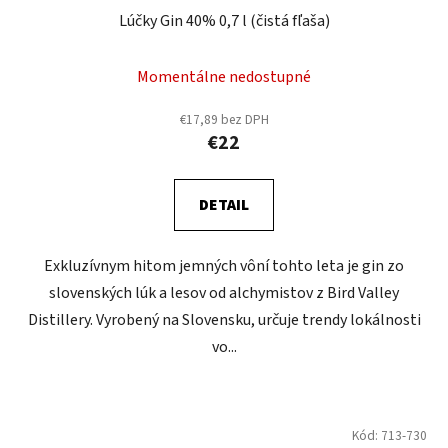
Lúčky Gin 40% 0,7 l (čistá fľaša)
Momentálne nedostupné
€17,89 bez DPH
€22
DETAIL
Exkluzívnym hitom jemných vôní tohto leta je gin zo
slovenských lúk a lesov od alchymistov z Bird Valley
Distillery. Vyrobený na Slovensku, určuje trendy lokálnosti
vo...
Kód:
713-730