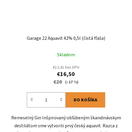
Garage 22 Aquavit 42% 0,5l (čistá fľaša)
Skladom
€13,41 bez DPH
€16,50
€20
(–17 %)
DO KOŠÍKA
Remeselný Gin Inšpirovaný obľúbeným škandinávskym
destilátom sme vytvorili prvý český aquavit. Razca z