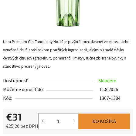
Ultra Premium Gin Tanqueray No.10 je prvýkrát predstavený verejnosti. Jeho
vznešená chuť je výsledkom použitých ingrediencií, akými sú malé dávky
čerstvých citrusov (grapefruit, pomaranč, limety), ručne zbierané bylinky a
starostlivo prebraný jalovec.
Dostupnosť
Skladem
Môžeme doručiť do:
11.8.2026
Kód:
1367-1384
€31
DO KOŠÍKA
€25,20 bez DPH
Jednotková cena: