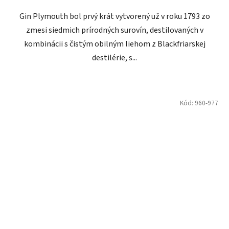
Gin Plymouth bol prvý krát vytvorený už v roku 1793 zo
zmesi siedmich prírodných surovín, destilovaných v
kombinácii s čistým obilným liehom z Blackfriarskej
destilérie, s...
Kód:
960-977