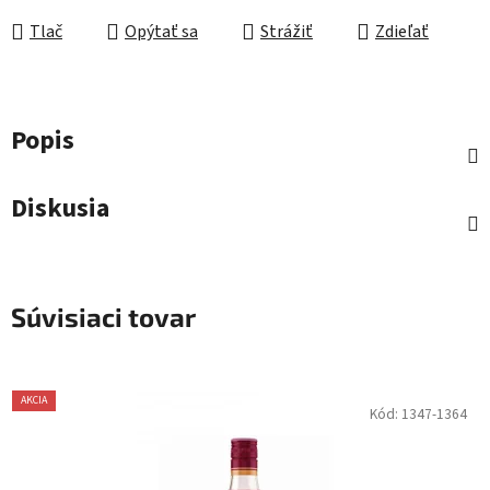
Tlač
Opýtať sa
Strážiť
Zdieľať
Popis
Diskusia
Súvisiaci tovar
AKCIA
Kód:
1347-1364