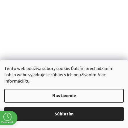
Tento web používa súbory cookie. Ďalším prechádzaním
tohto webu vyjadrujete súhlas s ich používaním. Viac
informácií
tu
.
Broker´s Pink 40%, 0,7l (čistá fľaša)
Nastavenie
Momentálne nedostupné
Súhlasím
€18,37 bez DPH
€22,60
Zobraziť