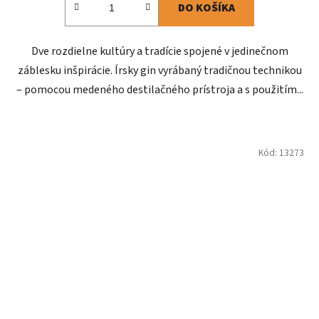
DO KOŠÍKA
Dve rozdielne kultúry a tradície spojené v jedinečnom
záblesku inšpirácie. Írsky gin vyrábaný tradičnou technikou
– pomocou medeného destilačného prístroja a s použitím...
Kód:
13273