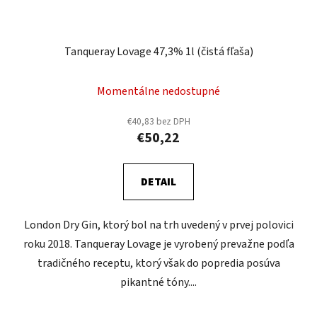
Tanqueray Lovage 47,3% 1l (čistá fľaša)
Momentálne nedostupné
€40,83 bez DPH
€50,22
DETAIL
London Dry Gin, ktorý bol na trh uvedený v prvej polovici
roku 2018. Tanqueray Lovage je vyrobený prevažne podľa
tradičného receptu, ktorý však do popredia posúva
pikantné tóny....