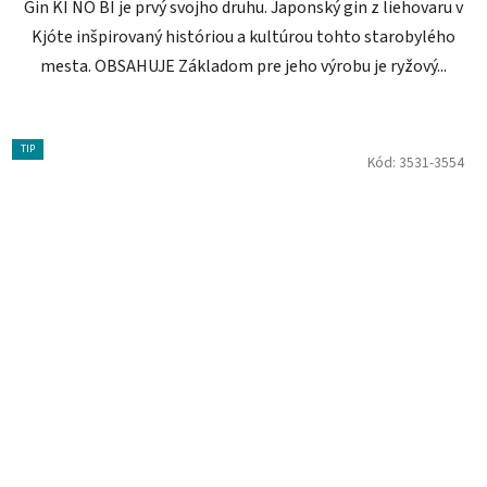
Gin KI NO BI je prvý svojho druhu. Japonský gin z liehovaru v
Kjóte inšpirovaný históriou a kultúrou tohto starobylého
mesta. OBSAHUJE Základom pre jeho výrobu je ryžový...
TIP
Kód:
3531-3554