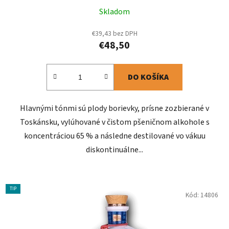
Skladom
€39,43 bez DPH
€48,50
DO KOŠÍKA
Hlavnými tónmi sú plody borievky, prísne zozbierané v
Toskánsku, vylúhované v čistom pšeničnom alkohole s
koncentráciou 65 % a následne destilované vo vákuu
diskontinuálne...
TIP
Kód:
14806