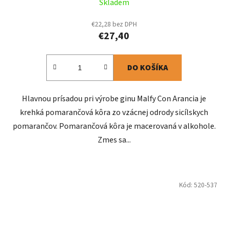
Skladem
€22,28 bez DPH
€27,40
DO KOŠÍKA
Hlavnou prísadou pri výrobe ginu Malfy Con Arancia je
krehká pomarančová kôra zo vzácnej odrody sicílskych
pomarančov. Pomarančová kôra je macerovaná v alkohole.
Zmes sa...
Kód:
520-537