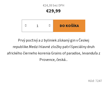
€24,38 bez DPH
€29,99
DO KOŠÍKA
Prvý poctivý a z byliniek získaný gin v Českej
republike.Medzi hlavné zložky patrí špeciálny druh
afrického čierneho korenia Grains of paradise, levanduľa z
Provence, česká...
Kód:
7247