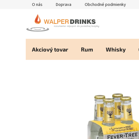
Prejsť
O nás
Doprava
Obchodné podmienky
na
obsah
Akciový tovar
Rum
Whisky