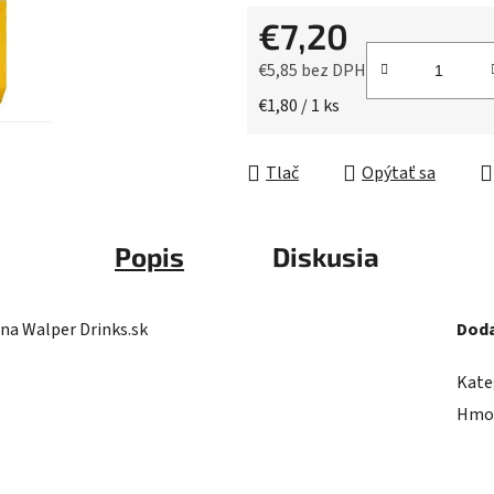
5
€7,20
hviezdičiek.
€5,85 bez DPH
Jednotková cena:
€1,80 / 1 ks
Tlač
Opýtať sa
Popis
Diskusia
 na Walper Drinks.sk
Doda
Kate
Hmo