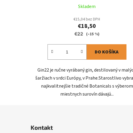
Skladem
€15,04 bez DPH
€18,50
€22
(–15 %)
DO KOŠÍKA
Gin22 je ručne vyrábaný gin, destilovaný v malý
šaržiach v srdci Európy, v Prahe.Starostlivo vybr
najkvalitnejšie tradičné Botanicals s výberom
miestnych surovín dávajú...
Z
á
Kontakt
p