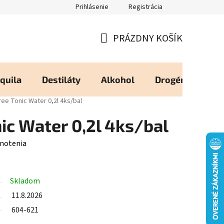
Prihlásenie
Registrácia
eureka - Overené Zákazníkmi
Zásady používania Cookies
Moj
PRÁZDNY KOŠÍK
NÁKUPNÝ
KOŠÍK
quila
Destiláty
Alkohol
Drogéria
Os
ee Tonic Water 0,2l 4ks/bal
nic Water 0,2l 4ks/bal
notenia
Skladom
11.8.2026
604-621