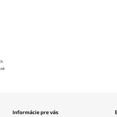
ch
ané
Informácie pre vás