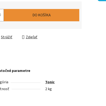
DO KOŠÍKA
Strážiť
Zdieľať
točné parametre
gória
Tonic
tnosť
2 kg