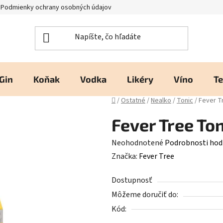
Podmienky ochrany osobných údajov
Kontakty a prevádzka
H
Gin
Koňak
Vodka
Likéry
Víno
Te
Domov
/
Ostatné
/
Nealko
/
Tonic
/
Fever Tr
Fever Tree To
Priemerné
Neohodnotené
Podrobnosti hod
hodnotenie
Značka:
Fever Tree
produktu
Dostupnosť
je
Môžeme doručiť do:
0,0
Kód:
z