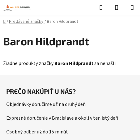
Prejsť
Hľadať
NÁKUP
na
KOŠÍK
obsah
Domov
/
Predávané značky
/
Baron Hildprandt
Baron Hildprandt
Žiadne produkty značky
Baron Hildprandt
sa nenašli...
Z
á
PREČO NAKÚPIŤ U NÁS?
p
ä
Objednávky doručíme už na druhý deň
t
i
Expresné doručenie v Bratislave a okolí v ten istý deň
e
Osobný odber už do 15 minút