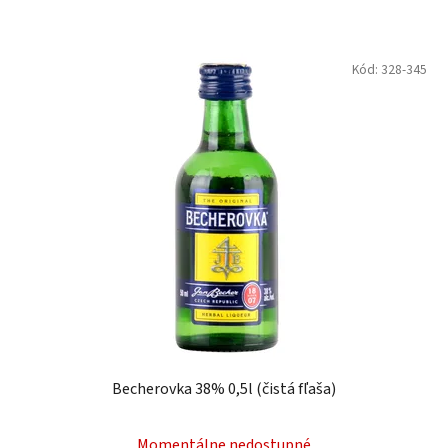
Kód:
328-345
Becherovka 38% 0,5l (čistá fľaša)
Momentálne nedostupné