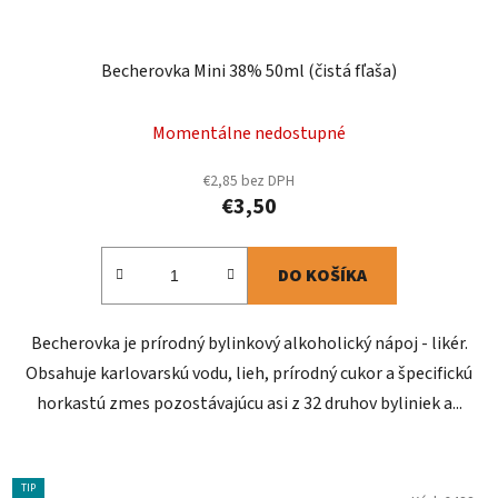
Becherovka Mini 38% 50ml (čistá fľaša)
Momentálne nedostupné
€2,85 bez DPH
€3,50
DO KOŠÍKA
Becherovka je prírodný bylinkový alkoholický nápoj - likér.
Obsahuje karlovarskú vodu, lieh, prírodný cukor a špecifickú
horkastú zmes pozostávajúcu asi z 32 druhov byliniek a...
TIP