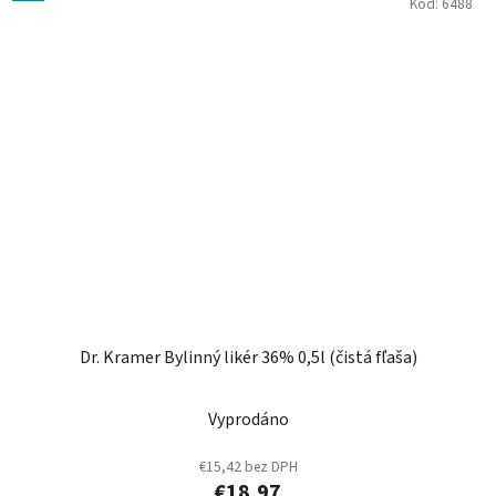
Kód:
6488
Dr. Kramer Bylinný likér 36% 0,5l (čistá fľaša)
Vyprodáno
€15,42 bez DPH
€18,97