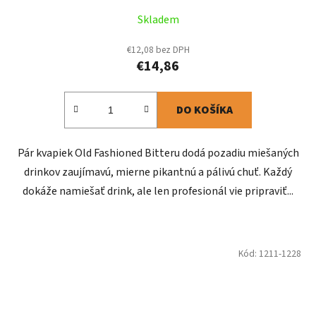
Skladem
€12,08 bez DPH
€14,86
DO KOŠÍKA
Pár kvapiek Old Fashioned Bitteru dodá pozadiu miešaných
drinkov zaujímavú, mierne pikantnú a pálivú chuť. Každý
dokáže namiešať drink, ale len profesionál vie pripraviť...
Kód:
1211-1228