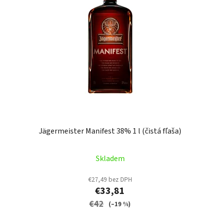
Jägermeister Manifest 38% 1 l (čistá fľaša)
Skladem
€27,49 bez DPH
€33,81
€42
(–19 %)