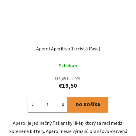
Aperol Aperitivo 1l (čistá fľaša)
Skladom
€15,85 bez DPH
€19,50
DO KOŠÍKA
Aperol je jedinečný Taliansky likér, ktorý sa radí medzi
korenené bittery. Aperol nesie výraznú oranžovo-červenú