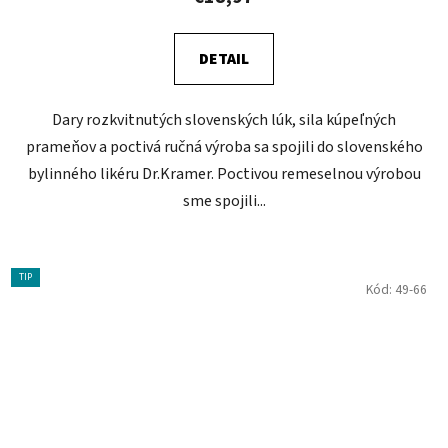
DETAIL
Dary rozkvitnutých slovenských lúk, sila kúpeľných
prameňov a poctivá ručná výroba sa spojili do slovenského
bylinného likéru Dr.Kramer. Poctivou remeselnou výrobou
sme spojili...
TIP
Kód:
49-66