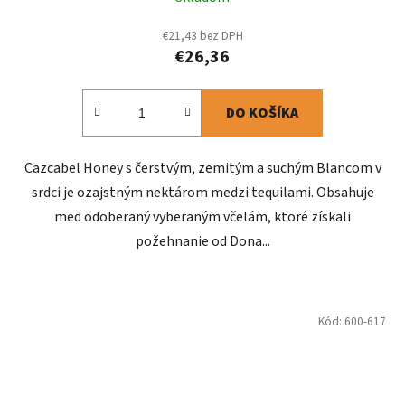
€21,43 bez DPH
€26,36
DO KOŠÍKA
Cazcabel Honey s čerstvým, zemitým a suchým Blancom v
srdci je ozajstným nektárom medzi tequilami. Obsahuje
med odoberaný vyberaným včelám, ktoré získali
požehnanie od Dona...
Kód:
600-617