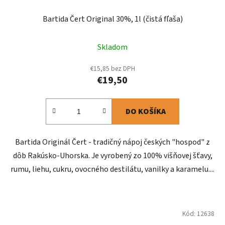
Bartida Čert Original 30%, 1l (čistá fľaša)
Priemerné
Skladom
hodnotenie
produktu
€15,85 bez DPH
€19,50
je
5,0
z
DO KOŠÍKA
5
hviezdičiek.
Bartida Originál Čert - tradičný nápoj českých "hospod" z
dôb Rakúsko-Uhorska. Je vyrobený zo 100% višňovej šťavy,
rumu, liehu, cukru, ovocného destilátu, vanilky a karamelu....
Kód:
12638