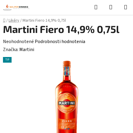
Prejsť
Hľadať
NÁKUP
na
KOŠÍK
obsah
Domov
/
Likéry
/
Martini Fiero 14,9% 0,75l
Martini Fiero 14,9% 0,75l
Priemerné
Neohodnotené
Podrobnosti hodnotenia
hodnotenie
Značka:
Martini
produktu
TIP
je
0,0
z
5
hviezdičiek.