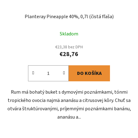
Planteray Pineapple 40%, 0,7l (čistá fľaša)
Skladom
€23,38 bez DPH
€28,76
DO KOŠÍKA
Rum má bohatý buket s dymovými poznámkami, tónmi
tropického ovocia najmä ananásu a citrusovej kôry. Chuť sa
otvára štruktúrovanými, príjemnými poznámkami banánu,
ananásu a...