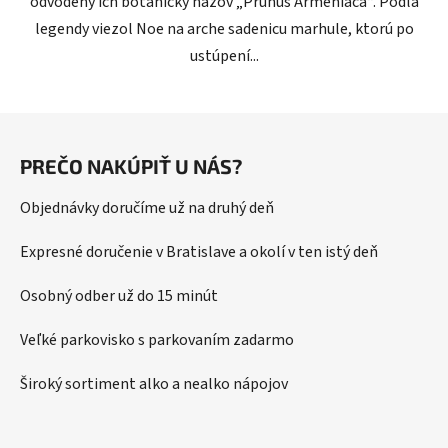
odvodený ich botanický názov „Prunus Armeniaca“. Podľa
legendy viezol Noe na arche sadenicu marhule, ktorú po
ustúpení...
Z
á
PREČO NAKÚPIŤ U NÁS?
p
ä
Objednávky doručíme už na druhý deň
t
i
Expresné doručenie v Bratislave a okolí v ten istý deň
e
Osobný odber už do 15 minút
Veľké parkovisko s parkovaním zadarmo
Široký sortiment alko a nealko nápojov