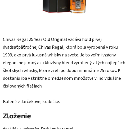
Chivas Regal 25 Year Old Original vzdáva hold prvej
dvadsaťpäťročnej Chivas Regal, ktorá bola vyrobená v roku
1909, ako prvá luxusná whisky na svete. Je to veľmi vzácny,
elegantne jemný a exkluzívny blend vyrobený z tých najlepších
škótskych whisky, ktoré zreli po dobu minimálne 25 rokov. K
dostaniu iba v striktne omedzenom množstve v individuálne
číslovaných fľašiach.
Balené v darčekovej krabičke.
Zloženie