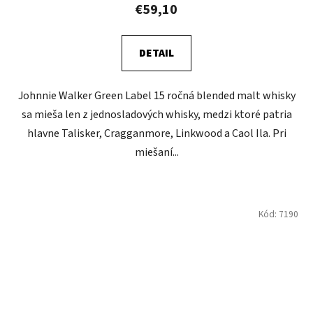
€59,10
DETAIL
Johnnie Walker Green Label 15 ročná blended malt whisky
sa mieša len z jednosladových whisky, medzi ktoré patria
hlavne Talisker, Cragganmore, Linkwood a Caol Ila. Pri
miešaní...
Kód:
7190