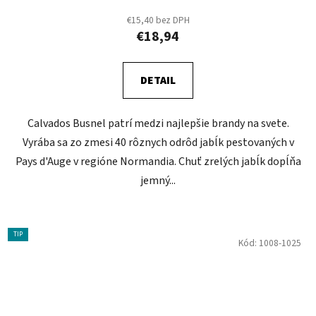
€15,40 bez DPH
€18,94
DETAIL
Calvados Busnel patrí medzi najlepšie brandy na svete.
Vyrába sa zo zmesi 40 rôznych odrôd jabĺk pestovaných v
Pays d'Auge v regióne Normandia. Chuť zrelých jabĺk dopĺňa
jemný...
TIP
Kód:
1008-1025