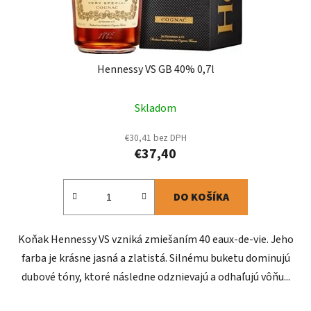
Hennessy VS GB 40% 0,7l
Skladom
€30,41 bez DPH
€37,40
DO KOŠÍKA
Koňak Hennessy VS vzniká zmiešaním 40 eaux-de-vie. Jeho
farba je krásne jasná a zlatistá. Silnému buketu dominujú
dubové tóny, ktoré následne odznievajú a odhaľujú vôňu...