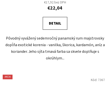
€17,92 bez DPH
€22,04
DETAIL
Pôvodný vyvážený sedemročný panamský rum majstrovsky
dopĺňa exotické korenia - vanilka, škorica, kardamón, aníz a
koriander. Jeho sýta tmavá farba sa skvele doplňuje s
okrúhlym...
AKCIA
Kód:
7367