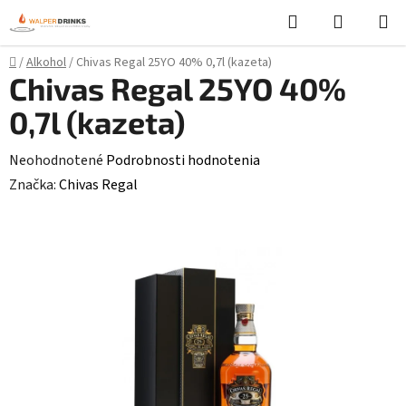
Prejsť
Hľadať
NÁKUP
na
KOŠÍK
obsah
Domov
/
Alkohol
/
Chivas Regal 25YO 40% 0,7l (kazeta)
Chivas Regal 25YO 40%
0,7l (kazeta)
Priemerné
Neohodnotené
Podrobnosti hodnotenia
hodnotenie
Značka:
Chivas Regal
produktu
je
0,0
z
5
hviezdičiek.