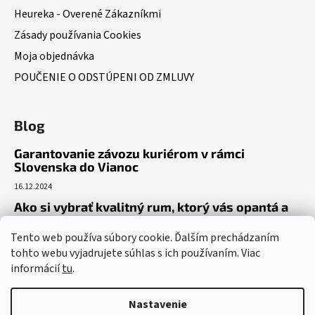
Heureka - Overené Zákazníkmi
Zásady používania Cookies
Moja objednávka
POUČENIE O ODSTÚPENI OD ZMLUVY
Blog
Garantovanie závozu kuriérom v rámci
Slovenska do Vianoc
16.12.2024
Ako si vybrať kvalitný rum, ktorý vás opantá a
už nepustí?
Tento web používa súbory cookie. Ďalším prechádzaním
16.6.2023
tohto webu vyjadrujete súhlas s ich používaním. Viac
Dokonalý gin tonic recept – ako si pripraviť toto
informácií
tu
.
osviežujúce letné eso?
19.5.2023
Nastavenie