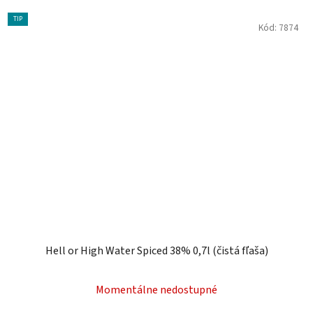
TIP
Kód:
7874
Hell or High Water Spiced 38% 0,7l (čistá fľaša)
Momentálne nedostupné