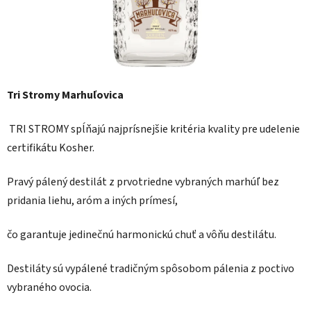
Tri Stromy Marhuľovica
TRI STROMY spĺňajú najprísnejšie kritéria kvality pre udelenie
certifikátu Kosher.
Pravý pálený destilát z prvotriedne vybraných marhúľ bez
pridania liehu, aróm a iných prímesí,
čo garantuje jedinečnú harmonickú chuť a vôňu destilátu.
Destiláty sú vypálené tradičným spôsobom pálenia z poctivo
vybraného ovocia.