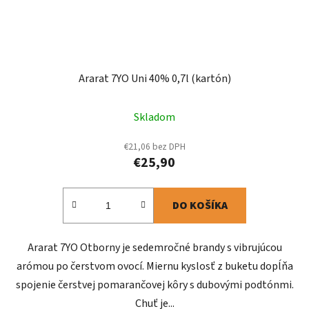
Ararat 7YO Uni 40% 0,7l (kartón)
Skladom
€21,06 bez DPH
€25,90
DO KOŠÍKA
Ararat 7YO Otborny je sedemročné brandy s vibrujúcou
arómou po čerstvom ovocí. Miernu kyslosť z buketu dopĺňa
spojenie čerstvej pomarančovej kôry s dubovými podtónmi.
Chuť je...