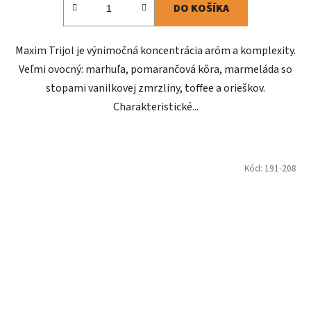
DO KOŠÍKA
Maxim Trijol je výnimočná koncentrácia aróm a komplexity.
Veľmi ovocný: marhuľa, pomarančová kôra, marmeláda so
stopami vanilkovej zmrzliny, toffee a orieškov.
Charakteristické...
Kód:
191-208