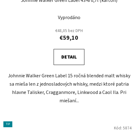
Johnnie Walker Green Label 43% 0,7l (karton)
Vyprodáno
€48,05 bez DPH
€59,10
DETAIL
Johnnie Walker Green Label 15 ročná blended malt whisky
sa mieša len z jednosladových whisky, medzi ktoré patria
hlavne Talisker, Cragganmore, Linkwood a Caol Ila. Pri
miešaní...
TIP
Kód:
5874