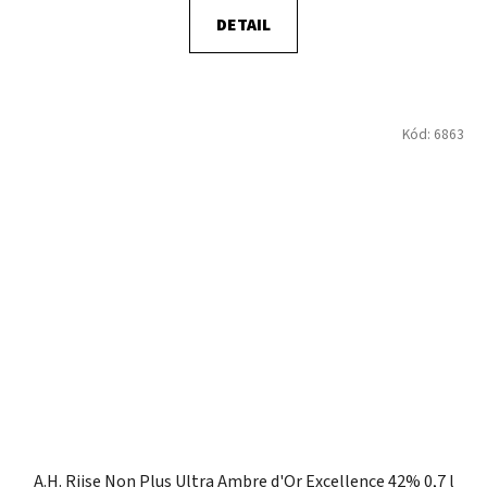
DETAIL
Kód:
6863
A.H. Riise Non Plus Ultra Ambre d'Or Excellence 42% 0,7 l