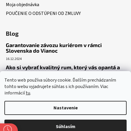
Moja objednávka
POUČENIE O ODSTÚPENI OD ZMLUVY
Blog
Garantovanie závozu kuriérom v rámci
Slovenska do Vianoc
16.12.2024
Ako si vybrať kvalitný rum, ktorý vás opantá a
už nepustí?
Tento web používa súbory cookie. Ďalším prechádzaním
16.6.2023
tohto webu vyjadrujete súhlas s ich používaním. Viac
Dokonalý gin tonic recept – ako si pripraviť toto
informácií
tu
.
osviežujúce letné eso?
19.5.2023
Nastavenie
Súhlasím
Vytvoril Shoptet