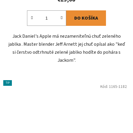
DO KOŠÍKA
Jack Daniel's Apple má nezameniteľnú chuť zeleného
jablka . Master blender Jeff Arnett jej chuť opísal ako "keď
si čerstvo odtrhnuté zelené jablko hodíte do pohára s
Jackom".
TIP
Kód:
1165-1182