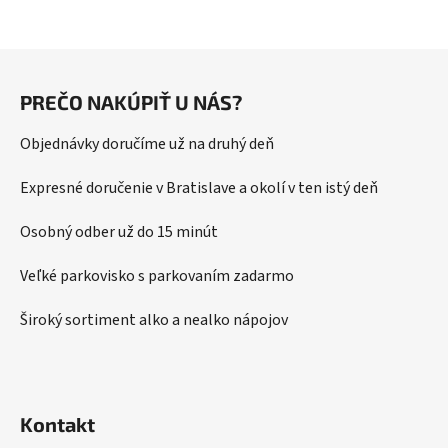
Z
á
PREČO NAKÚPIŤ U NÁS?
p
ä
Objednávky doručíme už na druhý deň
t
i
Expresné doručenie v Bratislave a okolí v ten istý deň
e
Osobný odber už do 15 minút
Veľké parkovisko s parkovaním zadarmo
Široký sortiment alko a nealko nápojov
Kontakt