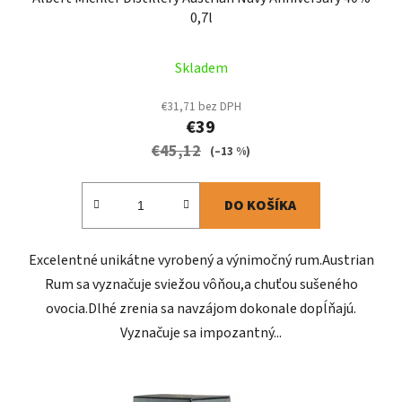
0,7l
Skladem
€31,71 bez DPH
€39
€45,12
(–13 %)
DO KOŠÍKA
Excelentné unikátne vyrobený a výnimočný rum.Austrian
Rum sa vyznačuje sviežou vôňou,a chuťou sušeného
ovocia.Dlhé zrenia sa navzájom dokonale dopĺňajú.
Vyznačuje sa impozantný...