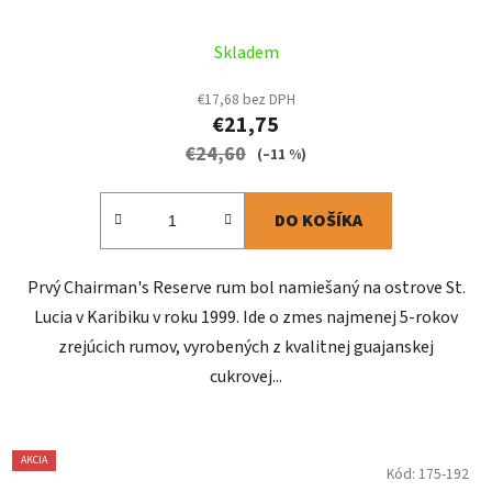
Priemerné
Skladem
hodnotenie
produktu
€17,68 bez DPH
€21,75
je
€24,60
5,0
(–11 %)
z
5
DO KOŠÍKA
hviezdičiek.
Prvý Chairman's Reserve rum bol namiešaný na ostrove St.
Lucia v Karibiku v roku 1999. Ide o zmes najmenej 5-rokov
zrejúcich rumov, vyrobených z kvalitnej guajanskej
cukrovej...
AKCIA
Kód:
175-192