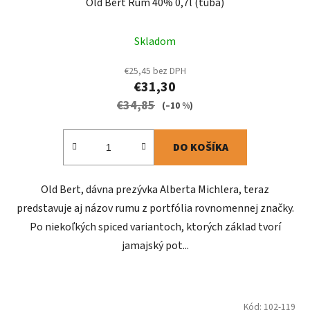
Old Bert Rum 40% 0,7l (tuba)
Skladom
€25,45 bez DPH
€31,30
€34,85
(–10 %)
DO KOŠÍKA
Old Bert, dávna prezývka Alberta Michlera, teraz
predstavuje aj názov rumu z portfólia rovnomennej značky.
Po niekoľkých spiced variantoch, ktorých základ tvorí
jamajský pot...
Kód:
102-119