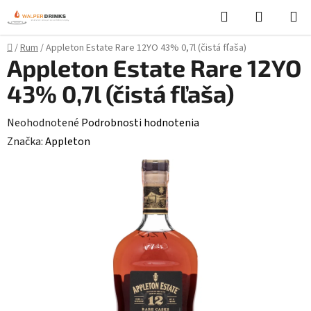
Prejsť
Hľadať
NÁKUP
na
KOŠÍK
obsah
Domov
/
Rum
/
Appleton Estate Rare 12YO 43% 0,7l (čistá fľaša)
Appleton Estate Rare 12YO
43% 0,7l (čistá fľaša)
Priemerné
Neohodnotené
Podrobnosti hodnotenia
hodnotenie
Značka:
Appleton
produktu
je
0,0
z
5
hviezdičiek.