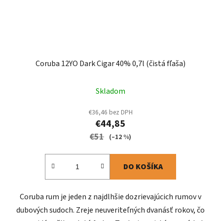
Coruba 12YO Dark Cigar 40% 0,7l (čistá fľaša)
Skladom
€36,46 bez DPH
€44,85
€51
(–12 %)
DO KOŠÍKA
Coruba rum je jeden z najdlhšie dozrievajúcich rumov v
dubových sudoch. Zreje neuveriteľných dvanásť rokov, čo