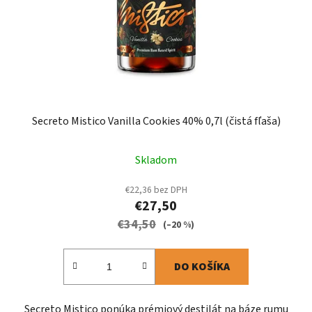
Secreto Mistico Vanilla Cookies 40% 0,7l (čistá fľaša)
Skladom
€22,36 bez DPH
€27,50
€34,50
(–20 %)
DO KOŠÍKA
Secreto Mistico ponúka prémiový destilát na báze rumu