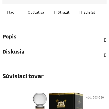
Jednotková cena:
Tlač
Opýtať sa
Strážiť
Zdieľať
Popis
Diskusia
Súvisiaci tovar
Kód:
503-520