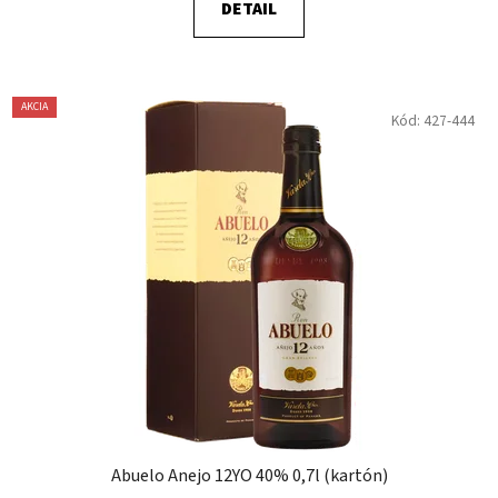
DETAIL
AKCIA
Kód:
427-444
Abuelo Anejo 12YO 40% 0,7l (kartón)