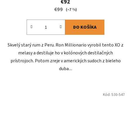
€92
€99
(–7 %)
DO KOŠÍKA
Skvelý starý rum z Peru. Ron Millionario vyrobil tento XO z
melasy a destiluje ho v kolónových destilačných
prístrojoch. Potom zreje v amerických sudoch z bieleho
duba....
Kód:
530-547