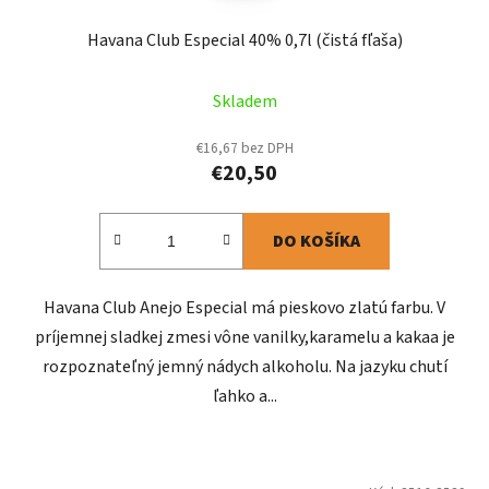
Havana Club Especial 40% 0,7l (čistá fľaša)
Skladem
€16,67 bez DPH
€20,50
DO KOŠÍKA
Havana Club Anejo Especial má pieskovo zlatú farbu. V
príjemnej sladkej zmesi vône vanilky,karamelu a kakaa je
rozpoznateľný jemný nádych alkoholu. Na jazyku chutí
ľahko a...