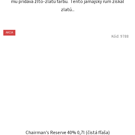
mu pridáva žlto-zlatú farbu. Tento jamajský rum získal
zlatú...
AKCIA
Kód:
9788
Chairman's Reserve 40% 0,7l (čistá fľaša)