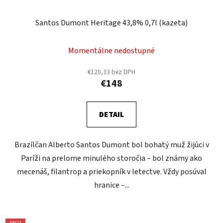
Santos Dumont Heritage 43,8% 0,7l (kazeta)
Momentálne nedostupné
€120,33 bez DPH
€148
DETAIL
Brazílčan Alberto Santos Dumont bol bohatý muž žijúci v
Paríži na prelome minulého storočia – bol známy ako
mecenáš, filantrop a priekopník v letectve. Vždy posúval
hranice –...