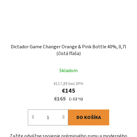
Dictador Game Changer Orange & Pink Bottle 40%, 0,7l
(čistá fľaša)
Skladom
€117,89 bez DPH
€145
€165
(–12 %)
DO KOŠÍKA
Zažite odvážne spojenie prémiového rumu a moderného