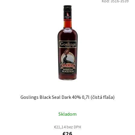
Kód:
3516-3539
Goslings Black Seal Dark 40% 0,7l (čistá fľaša)
Skladom
€21,14 bez DPH
€26