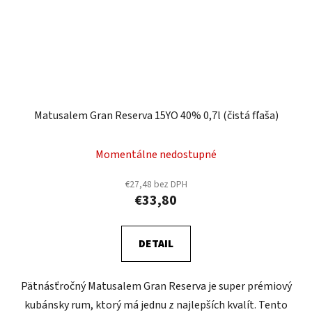
Matusalem Gran Reserva 15YO 40% 0,7l (čistá fľaša)
Momentálne nedostupné
€27,48 bez DPH
€33,80
DETAIL
Pätnásťročný Matusalem Gran Reserva je super prémiový
kubánsky rum, ktorý má jednu z najlepších kvalít. Tento