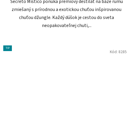
Secreto Mistico ponúka prémiový destilát na báze rumu
zmiešaný s prírodnou a exotickou chuťou inšpirovanou
chuťou džungle. Každý dúšok je cestou do sveta
neopakovateľnej chuti,...
TIP
Kód:
8285