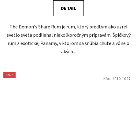
DETAIL
The Demon's Share Rum je rum, ktorý predtým ako uzrel
svetlo sveta podliehal niekoľkoročným prípravám. Špičkový
rum z exotickej Panamy, v ktorom sa snúbia chute a vône o
akých...
AKCIA
Kód:
1010-1027