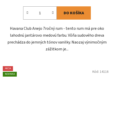
DO KOŠÍKA
Havana Club Anejo 7ročný rum - tento rum má pre oko
lahodnú jantárovo medovú farbu. Vôňa sudového dreva
prechádza do jemných tónov vanilky. Naozaj výnimočným
zážitkom je...
AKCIA
Kód:
14116
NOVINKA