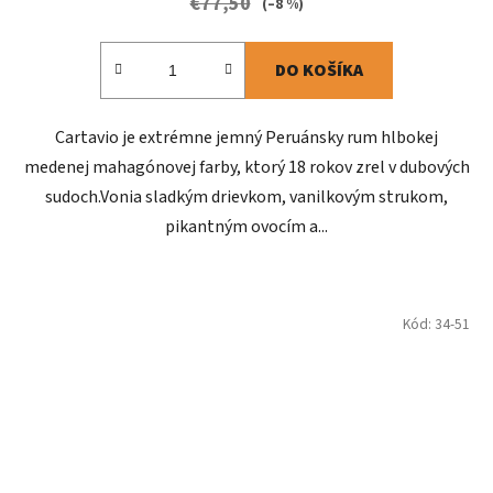
€77,50
(–8 %)
DO KOŠÍKA
Cartavio je extrémne jemný Peruánsky rum hlbokej
medenej mahagónovej farby, ktorý 18 rokov zrel v dubových
sudoch.Vonia sladkým drievkom, vanilkovým strukom,
pikantným ovocím a...
Kód:
34-51