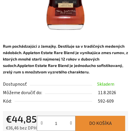
Rum pochádzajúci z Jamajky. Destiluje sa v tradičných medených
nádobách. Appleton Estate Rare Blend je vynikajúca zmes rumov, z
ktorých mnohé starli najmenej 12 rokov v dubových
sudoch.
Appleton Estate Rare Blend je jednoducho sofistikovaný,
zrelý rum s množstvom vyzretého charakteru.
Dostupnosť
Skladem
Môžeme doručiť do:
11.8.2026
Kód:
592-609
€44,85
DO KOŠÍKA
€36,46 bez DPH