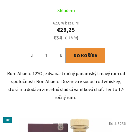
Skladem
€23,78 bez DPH
€29,25
€34
(–13 %)
DO KOŠÍKA
Rum Abuelo 12YO je dvanásťročný panamský tmavý rum od
spoločnosti Ron Abuelo. Dozrieva v sudoch od whiskey,
ktorá mu dodáva zreteľnú sladkú vanilkovú chuť. Tento 12-
ročný rum...
TIP
Kód:
9236