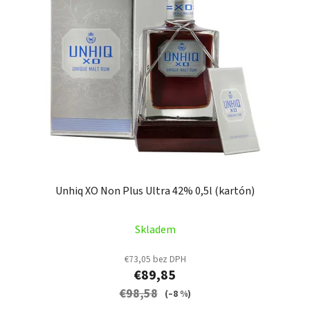
Unhiq XO Non Plus Ultra 42% 0,5l (kartón)
Skladem
€73,05 bez DPH
€89,85
€98,58
(–8 %)