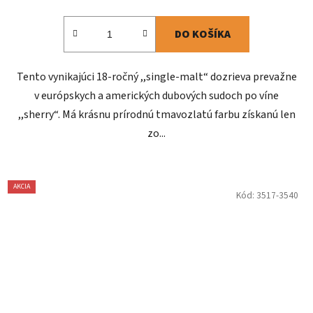
DO KOŠÍKA
Tento vynikajúci 18-ročný ,,single-malt“ dozrieva prevažne
v európskych a amerických dubových sudoch po víne
,,sherry“. Má krásnu prírodnú tmavozlatú farbu získanú len
zo...
AKCIA
Kód:
3517-3540