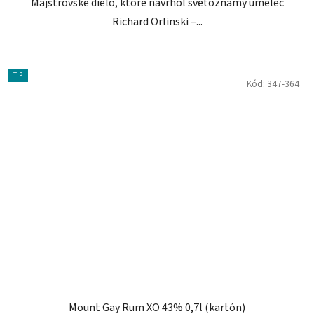
Majstrovské dielo, ktoré navrhol svetoznámy umelec
Richard Orlinski –...
TIP
Kód:
347-364
Mount Gay Rum XO 43% 0,7l (kartón)