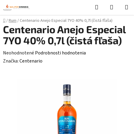
Prejsť
Hľadať
NÁKUP
na
KOŠÍK
obsah
Domov
/
Rum
/
Centenario Anejo Especial 7YO 40% 0,7l (čistá fľaša)
Centenario Anejo Especial
7YO 40% 0,7l (čistá fľaša)
Priemerné
Neohodnotené
Podrobnosti hodnotenia
hodnotenie
Značka:
Centenario
produktu
je
0,0
z
5
hviezdičiek.