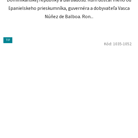
Dominikánskej republiky a Barbadosu. Rum dostal meno od
španielskeho prieskumníka, guvernéra a dobyvateľa Vasca
Núñez de Balboa. Ron...
TIP
Kód:
1035-1052