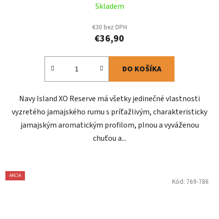
Skladem
€30 bez DPH
€36,90
DO KOŠÍKA
Navy Island XO Reserve má všetky jedinečné vlastnosti
vyzretého jamajského rumu s príťažlivým, charakteristicky
jamajským aromatickým profilom, plnou a vyváženou
chuťou a...
AKCIA
Kód:
769-786