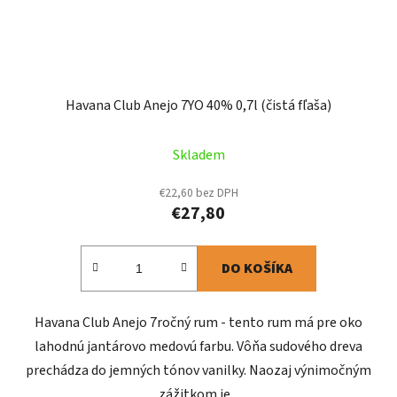
Havana Club Anejo 7YO 40% 0,7l (čistá fľaša)
Skladem
€22,60 bez DPH
€27,80
DO KOŠÍKA
Havana Club Anejo 7ročný rum - tento rum má pre oko
lahodnú jantárovo medovú farbu. Vôňa sudového dreva
prechádza do jemných tónov vanilky. Naozaj výnimočným
zážitkom je...