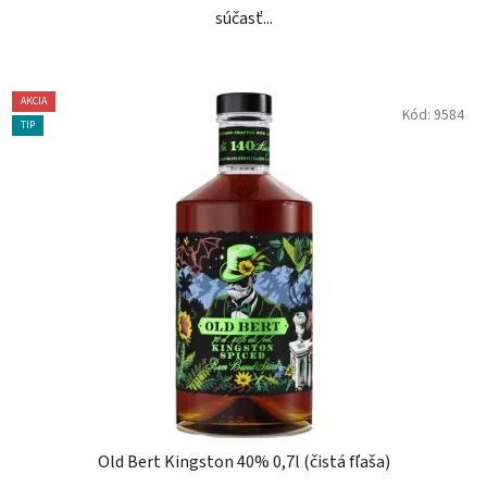
súčasť...
AKCIA
Kód:
9584
TIP
Old Bert Kingston 40% 0,7l (čistá fľaša)