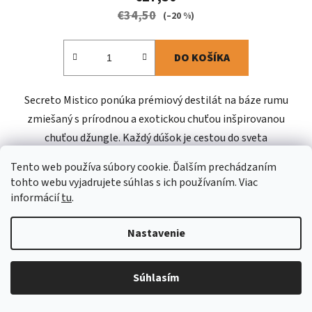
€34,50
(–20 %)
DO KOŠÍKA
Secreto Mistico ponúka prémiový destilát na báze rumu
zmiešaný s prírodnou a exotickou chuťou inšpirovanou
chuťou džungle. Každý dúšok je cestou do sveta
neopakovateľnej chuti,...
Tento web používa súbory cookie. Ďalším prechádzaním
tohto webu vyjadrujete súhlas s ich používaním. Viac
informácií
tu
.
TIP
Kód:
99-116
Nastavenie
Súhlasím