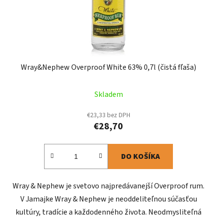
Wray&Nephew Overproof White 63% 0,7l (čistá fľaša)
Skladem
€23,33 bez DPH
€28,70
DO KOŠÍKA
Wray & Nephew je svetovo najpredávanejší Overproof rum.
V Jamajke Wray & Nephew je neoddeliteľnou súčasťou
kultúry, tradície a každodenného života. Neodmysliteľná