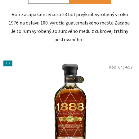
Ron Zacapa Centenario 23 bol prvýkrát vyrobený v roku
1976 na oslavu 100. výročia guatemalského mesta Zacapa.
Je to rum vyrobený zo surového medu z cukrovej trstiny
pestovaného...
TIP
Kód:
640-657