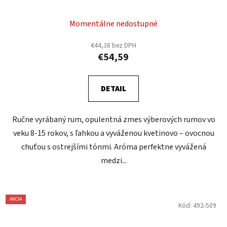
Momentálne nedostupné
€44,38 bez DPH
€54,59
DETAIL
Ručne vyrábaný rum, opulentná zmes výberových rumov vo
veku 8-15 rokov, s ľahkou a vyváženou kvetinovo – ovocnou
chuťou s ostrejšími tónmi. Aróma perfektne vyvážená
medzi...
AKCIA
Kód:
492-509