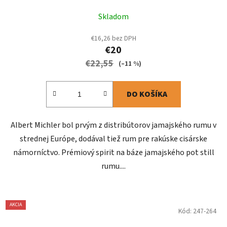
Skladom
€16,26 bez DPH
€20
€22,55
(–11 %)
DO KOŠÍKA
Albert Michler bol prvým z distribútorov jamajského rumu v
strednej Európe, dodával tiež rum pre rakúske cisárske
námorníctvo. Prémiový spirit na báze jamajského pot still
rumu....
AKCIA
Kód:
247-264