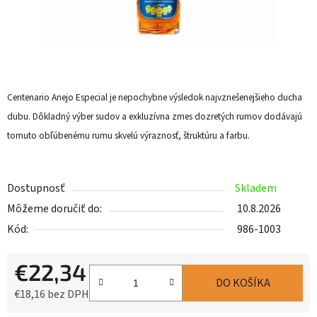
Centenario Anejo Especial je nepochybne výsledok najvznešenejšieho ducha
dubu. Dôkladný výber sudov a exkluzívna zmes dozretých rumov dodávajú
tomuto obľúbenému rumu skvelú výraznosť, štruktúru a farbu.
Dostupnosť
Skladem
Môžeme doručiť do:
10.8.2026
Kód:
986-1003
€22,34
DO KOŠÍKA
€18,16 bez DPH
Jednotková cena: