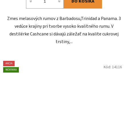
DO KOŠÍKA
Zmes melasových rumov z Barbadosu,Trinidad a Panama. 3
vedúce krajiny pri tvorbe vysoko kvalitného rumu. V
destilérke Cashcane si dávajú záležať na kvalite cukrovej
trstiny,...
AKCIA
Kód:
14116
NOVINKA