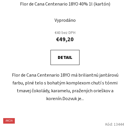
Flor de Cana Centenario 18YO 40% 1l (kartón)
Vyprodáno
€40 bez DPH
€49,20
DETAIL
Flor de Cana Centenario 18YO má briliantnú jantárovú
farbu, plné telo s bohatým komplexom chutí s tónmi
tmavej čokolády, karamelu, pražených orieškov a
korenín.Dozvuk je...
AKCIA
Kód:
13444