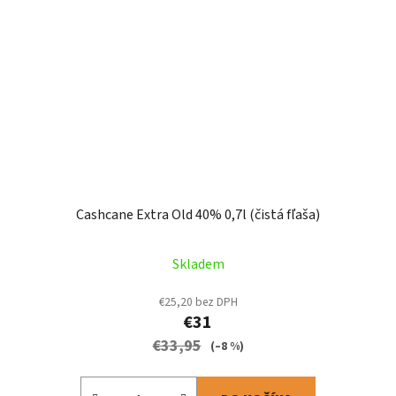
Cashcane Extra Old 40% 0,7l (čistá fľaša)
Skladem
€25,20 bez DPH
€31
€33,95
(–8 %)