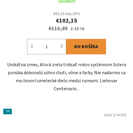
Skladem
€83,05 bez DPH
€102,15
€116,85
(–12 %)
DO KOŠÍKA
Unikátna zmes, ktorá zrela tridsať rokov systémom Solera
ponúka dokonalú súhru chuti, vône a farby. Nie nadarmo sa
mu hovorí umelecké dielo medzi rumami. Liehovar
Centenario...
TIP
Kód:
574-591