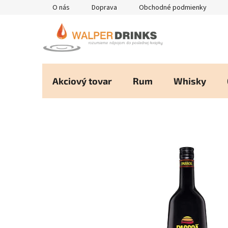
Prejsť
O nás
Doprava
Obchodné podmienky
na
obsah
Akciový tovar
Rum
Whisky