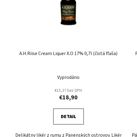
A.H.Riise Cream Liquer X.O 17% 0,7l (čistá fľaša)
Vyprodáno
€15,37 bez DPH
€18,90
DETAIL
Delikátny likér z rumu z Panenských ostrovov. Likér
Pá