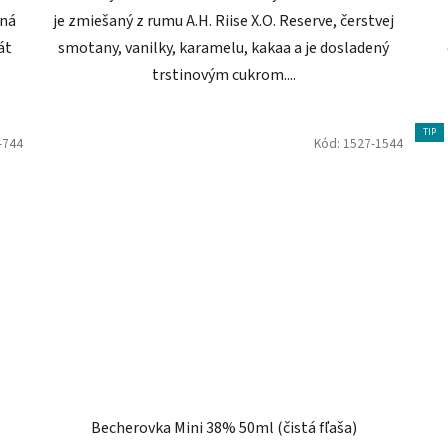
lná
je zmiešaný z rumu A.H. Riise X.O. Reserve, čerstvej
át
smotany, vanilky, karamelu, kakaa a je dosladený
trstinovým cukrom....
TIP
-744
Kód:
1527-1544
Becherovka Mini 38% 50ml (čistá fľaša)