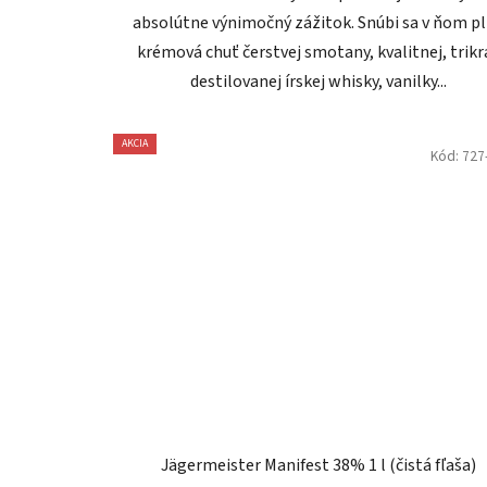
absolútne výnimočný zážitok. Snúbi sa v ňom p
krémová chuť čerstvej smotany, kvalitnej, trikr
destilovanej írskej whisky, vanilky...
AKCIA
Kód:
727
Jägermeister Manifest 38% 1 l (čistá fľaša)