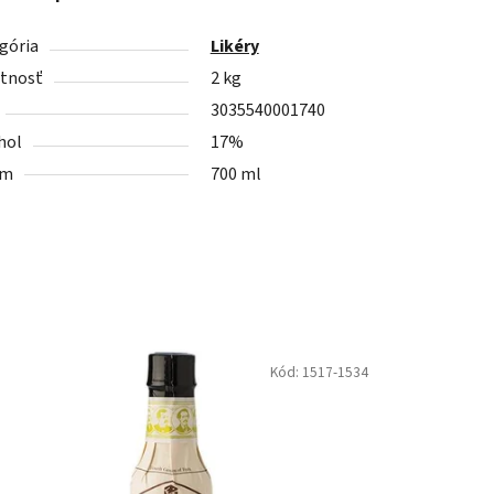
gória
Likéry
tnosť
2 kg
3035540001740
hol
17%
em
700 ml
Kód:
1517-1534