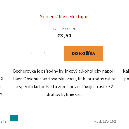
Momentálne nedostupné
€2,85 bez DPH
€3,50
DO KOŠÍKA
Becherovka je prírodný bylinkový alkoholický nápoj -
Kah
ho
likér. Obsahuje karlovarskú vodu, lieh, prírodný cukor
po
a
a špecifickú horkastú zmes pozostávajúcu asi z 32
ký
druhov byliniek a...
TIP
-748
Kód:
135-152