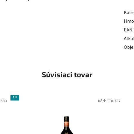
Kate
Hmo
EAN
Alko
Obj
Súvisiaci tovar
TIP
-583
Kód:
770-787