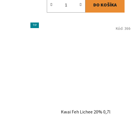
DO KOŠÍKA
TIP
Kód:
366
Kwai Feh Lichee 20% 0,7l