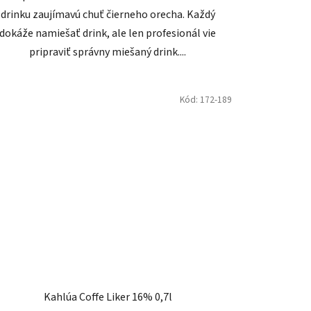
drinku zaujímavú chuť čierneho orecha. Každý
dokáže namiešať drink, ale len profesionál vie
pripraviť správny miešaný drink....
Kód:
172-189
Kahlúa Coffe Liker 16% 0,7l