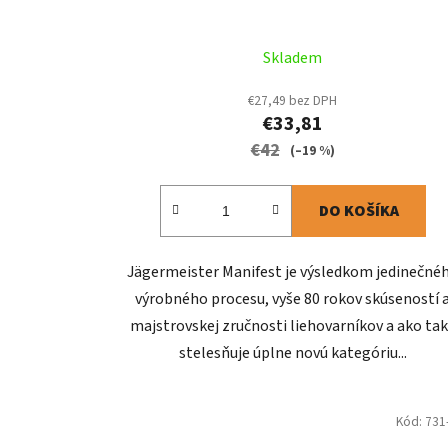
Skladem
€27,49 bez DPH
€33,81
€42
(–19 %)
DO KOŠÍKA
Jägermeister Manifest je výsledkom jedinečné
výrobného procesu, vyše 80 rokov skúseností 
majstrovskej zručnosti liehovarníkov a ako ta
stelesňuje úplne novú kategóriu...
Kód:
731