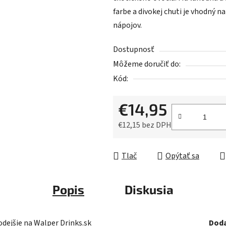
5
farbe a divokej chuti je vhodný 
hviezdičiek.
nápojov.
Dostupnosť
Môžeme doručiť do:
Kód:
€14,95
€12,15 bez DPH
Jednotková cena:
Tlač
Opýtať sa
Popis
Diskusia
dejšie na Walper Drinks.sk
Doda