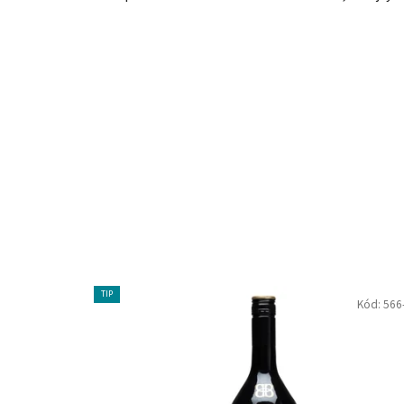
TIP
Kód:
566