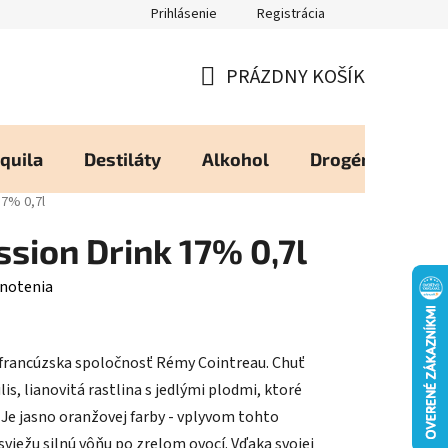
Prihlásenie
Registrácia
eureka - Overené Zákazníkmi
Zásady používania Cookies
Moj
PRÁZDNY KOŠÍK
NÁKUPNÝ
KOŠÍK
quila
Destiláty
Alkohol
Drogéria
Os
17% 0,7l
sion Drink 17% 0,7l
notenia
je francúzska spoločnosť Rémy Cointreau. Chuť
lis, lianovitá rastlina s jedlými plodmi, ktoré
e jasno oranžovej farby - vplyvom tohto
sviežu silnú vôňu po zrelom ovocí. Vďaka svojej