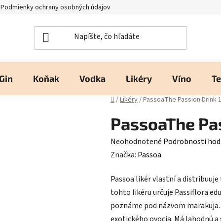
Podmienky ochrany osobných údajov
Kontakty a prevádzka
H
Gin
Koňak
Vodka
Likéry
Víno
Te
Domov
/
Likéry
/
PassoaThe Passion Drink 
PassoaThe Pas
Priemerné
Neohodnotené
Podrobnosti hod
hodnotenie
Značka:
Passoa
produktu
Passoa likér vlastní a distribuu
je
tohto likéru určuje Passiflora edu
0,0
poznáme pod názvom marakuja. J
z
exotického ovocia. Má lahodnú a 