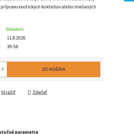
na prípravu exotických kokteilov alebo miešaných
Skladem
11.8.2026
39-56
DO KOŠÍKA
Strážiť
Zdieľať
točné parametre