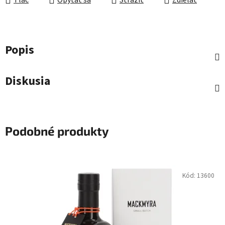
Tlač
Opýtať sa
Strážiť
Zdieľať
Popis
Diskusia
Podobné produkty
Kód:
13600