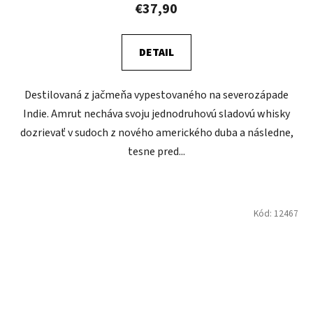
€37,90
DETAIL
Destilovaná z jačmeňa vypestovaného na severozápade
Indie. Amrut necháva svoju jednodruhovú sladovú whisky
dozrievať v sudoch z nového amerického duba a následne,
tesne pred...
Kód:
12467