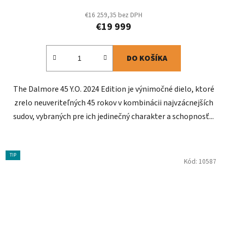
€16 259,35 bez DPH
€19 999
DO KOŠÍKA
The Dalmore 45 Y.O. 2024 Edition je výnimočné dielo, ktoré
zrelo neuveriteľných 45 rokov v kombinácii najvzácnejších
sudov, vybraných pre ich jedinečný charakter a schopnosť...
TIP
Kód:
10587