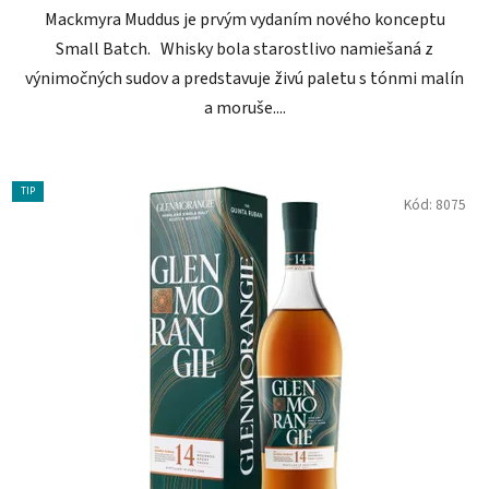
Mackmyra Muddus je prvým vydaním nového konceptu
Small Batch. Whisky bola starostlivo namiešaná z
výnimočných sudov a predstavuje živú paletu s tónmi malín
a moruše....
TIP
Kód:
8075