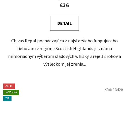
€36
DETAIL
Chivas Regal pochádzajúca z najstaršieho fungujúceho
liehovaru v regióne Scottish Highlands je známa
mimoriadnym výberom sladových whisky. Zreje 12 rokov a
výsledkom jej zrenia...
AKCIA
Kód:
13420
NOVINKA
TIP