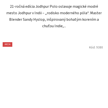
21-ročná edícia Jodhpur Polo oslavuje magické modré
mesto Jodhpur v Indii – „rodisko moderného póla“. Master
Blender Sandy Hyslop, inšpirovaný bohatým korením a
chuťou Indie,...
AKCIA
Kód:
9380