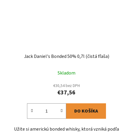
Jack Daniel's Bonded 50% 0,7l (čistá fľaša)
Skladom
€30,54 bez DPH
€37,56
DO KOŠÍKA
Užite si americkú bonded whisky, ktorá vzniká podľa