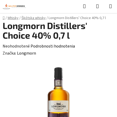
Prejsť
Hľadať
NÁKUP
na
KOŠÍK
obsah
Domov
/
Whisky
/
Škótska whisky
/
Longmorn Distillers' Choice 40% 0,7 l
Longmorn Distillers'
Choice 40% 0,7 l
Priemerné
Neohodnotené
Podrobnosti hodnotenia
hodnotenie
Značka:
Longmorn
produktu
je
0,0
z
5
hviezdičiek.