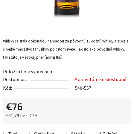
Whisky sa stala dokonalou náhradou za pôvodnú 16-ročnú whisky a získala
si veľké množstvo fanúšikov po celom svete. Takisto ako pôvodná whisky,
tak i táto je v širokej priehľadnej flaši.
Položka bola vypredaná…
Dostupnosť
Momentálne nedostupné
Kód:
540-557
€76
€61,79 bez DPH
Jednotková cena: