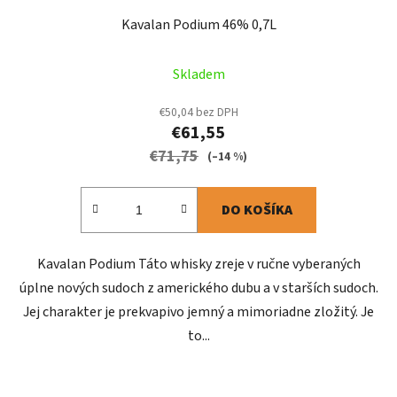
Kavalan Podium 46% 0,7L
Skladem
€50,04 bez DPH
€61,55
€71,75
(–14 %)
DO KOŠÍKA
Kavalan Podium Táto whisky zreje v ručne vyberaných
úplne nových sudoch z amerického dubu a v starších sudoch.
Jej charakter je prekvapivo jemný a mimoriadne zložitý. Je
to...