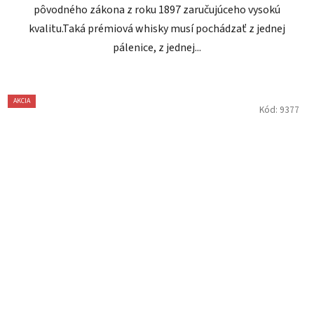
pôvodného zákona z roku 1897 zaručujúceho vysokú
kvalitu.Taká prémiová whisky musí pochádzať z jednej
pálenice, z jednej...
AKCIA
Kód:
9377