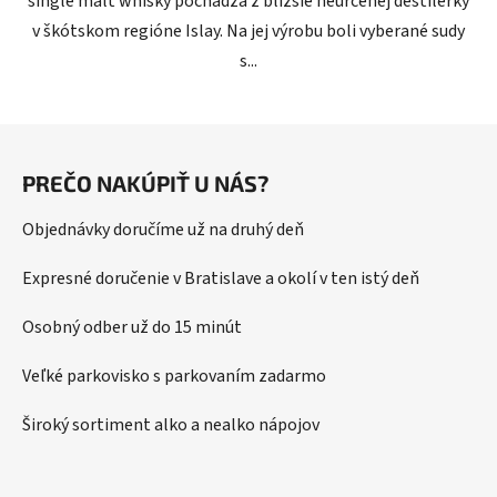
single malt whisky pochádza z bližšie neurčenej destilérky
v škótskom regióne Islay. Na jej výrobu boli vyberané sudy
s...
Z
á
PREČO NAKÚPIŤ U NÁS?
p
ä
Objednávky doručíme už na druhý deň
t
i
Expresné doručenie v Bratislave a okolí v ten istý deň
e
Osobný odber už do 15 minút
Veľké parkovisko s parkovaním zadarmo
Široký sortiment alko a nealko nápojov