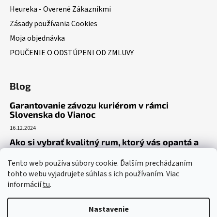
Heureka - Overené Zákazníkmi
Zásady používania Cookies
Moja objednávka
POUČENIE O ODSTÚPENI OD ZMLUVY
Blog
Garantovanie závozu kuriérom v rámci
Slovenska do Vianoc
16.12.2024
Ako si vybrať kvalitný rum, ktorý vás opantá a
už nepustí?
Tento web používa súbory cookie. Ďalším prechádzaním
16.6.2023
tohto webu vyjadrujete súhlas s ich používaním. Viac
Dokonalý gin tonic recept – ako si pripraviť toto
informácií
tu
.
osviežujúce letné eso?
19.5.2023
Nastavenie