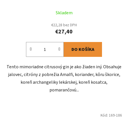
Skladem
€22,28 bez DPH
€27,40
DO KOŠÍKA
Tento mimoriadne citrusový gin je ako žiaden iný. Obsahuje
jalovec, citróny z pobrežia Amalfi, koriander, kôru škorice,
koreň archangeliky lekárskej, koreň kosatca,
pomarančovú...
Kód:
169-186