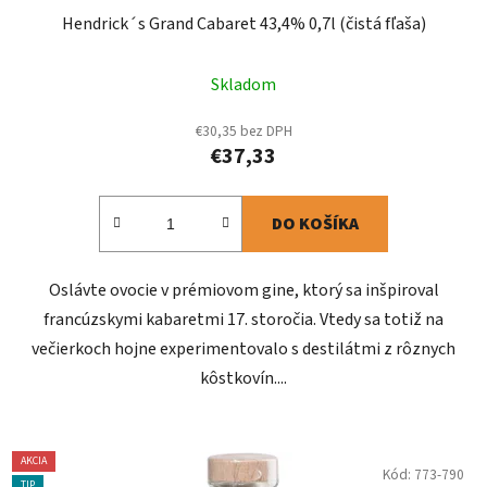
Hendrick´s Grand Cabaret 43,4% 0,7l (čistá fľaša)
Skladom
€30,35 bez DPH
€37,33
DO KOŠÍKA
Oslávte ovocie v prémiovom gine, ktorý sa inšpiroval
francúzskymi kabaretmi 17. storočia. Vtedy sa totiž na
večierkoch hojne experimentovalo s destilátmi z rôznych
kôstkovín....
AKCIA
Kód:
773-790
TIP