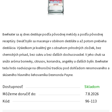
Beefeater sa aj dnes destiluje podľa pôvodnej metódy a podľa pôvodnej
receptúry. Deväť bylín sa maceruje v obilnom destiláte a až potom prebieha
destilácia. Výsledkom je kvalitný gin s obsahom prírodných zložiek, bez
chemických prísad, bez cukru a bez ďalších dochucovadiel. V jeho chuti sa
snúbi aróma borievky, citrusov, koriandra, angeliky a ďalších bylín. Beefeater
teda hrdo nadväzuje na dlhoročnú tradíciu pod dohľadom renomovaného a
skúseného hlavného liehovarníka Desmonda Payne.
Dostupnosť
Skladom
Môžeme doručiť do:
7.8.2026
Kód:
96-113