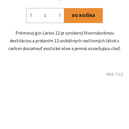
DO KOŠÍKA
Prémiový gin Larios 12 je vyrobený štvornásobnou
destiláciou a pridaním 12 unikátnych rastlinných látok s
cieľom dosiahnuť exotické vône a jemnú osviežujúcu chuť.
Kód:
7112