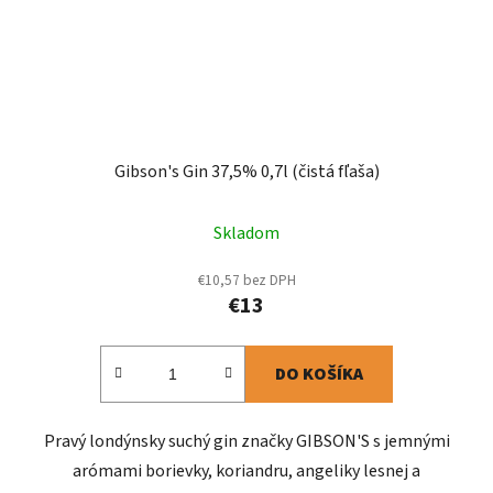
Gibson's Gin 37,5% 0,7l (čistá fľaša)
Skladom
€10,57 bez DPH
€13
DO KOŠÍKA
Pravý londýnsky suchý gin značky GIBSON'S s jemnými
arómami borievky, koriandru, angeliky lesnej a