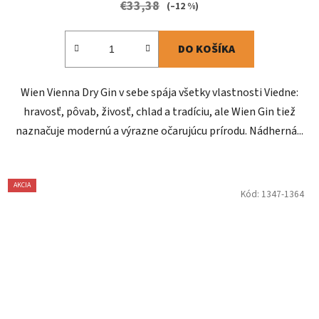
€33,38
(–12 %)
DO KOŠÍKA
Wien Vienna Dry Gin v sebe spája všetky vlastnosti Viedne:
hravosť, pôvab, živosť, chlad a tradíciu, ale Wien Gin tiež
naznačuje modernú a výrazne očarujúcu prírodu. Nádherná...
AKCIA
Kód:
1347-1364