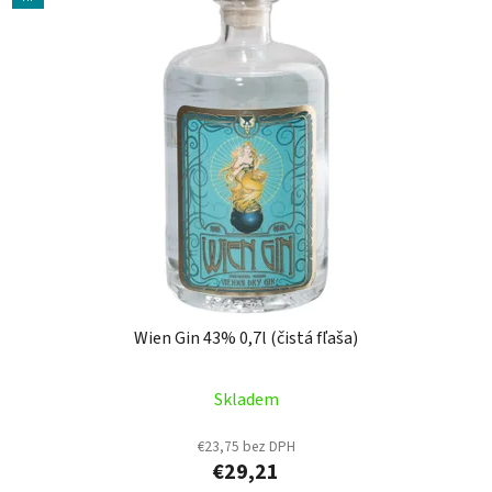
Wien Gin 43% 0,7l (čistá fľaša)
Skladem
€23,75 bez DPH
€29,21