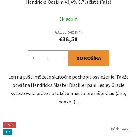
Hendricks Oasium 43,4% 0,7l (čistá fľaša)
Skladom
€31,30 bez DPH
€38,50
DO KOŠÍKA
Len na púšti môžete skutočne pochopiť osvieženie. Takže
odvážna Hendrick’s Master Distiller pani Lesley Gracie
vycestovala práve na takéto miesto pre inšpiráciu (áno,
naozaj!)....
AKCIA
Kód:
14428
TIP