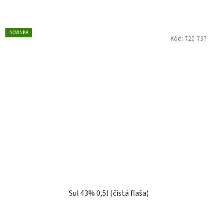
NOVINKA
Kód:
720-737
Sul 43% 0,5l (čistá fľaša)