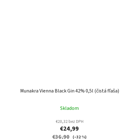
Munakra Vienna Black Gin 42% 0,5l (čistá fľaša)
Skladom
€20,32 bez DPH
€24,99
€36,90
(–32 %)