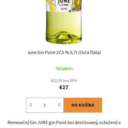
June Gin Poire 37,5 % 0,7l (čistá fľaša)
Skladem
€21,95 bez DPH
€27
DO KOŠÍKA
Remeselný Gin JUNE gin Poiré bol destilovaný, ochutený a