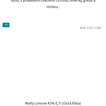
bylín, s prídavkom sviežeho citróna, limetky, grepu a
lístkov...
TIP
Kód:
1351-1368
Malfy Limone 41% 0,7l (čistá fľaša)