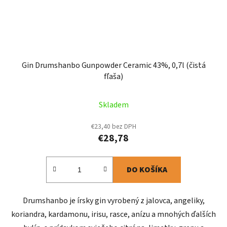
Gin Drumshanbo Gunpowder Ceramic 43%, 0,7l (čistá
fľaša)
Skladem
€23,40 bez DPH
€28,78
DO KOŠÍKA
Drumshanbo je írsky gin vyrobený z jalovca, angeliky,
koriandra, kardamonu, irisu, rasce, anízu a mnohých ďalších