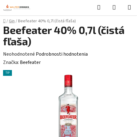
Prejsť
Hľadať
NÁKUP
na
KOŠÍK
obsah
Domov
/
Gin
/
Beefeater 40% 0,7l (čistá fľaša)
Beefeater 40% 0,7l (čistá
fľaša)
Priemerné
Neohodnotené
Podrobnosti hodnotenia
hodnotenie
Značka:
Beefeater
produktu
TIP
je
0,0
z
5
hviezdičiek.