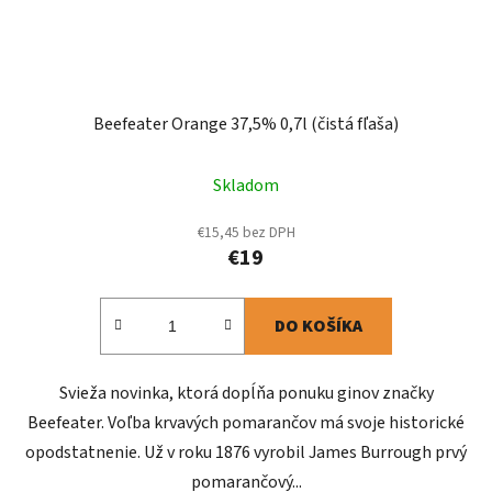
Beefeater Orange 37,5% 0,7l (čistá fľaša)
Skladom
€15,45 bez DPH
€19
DO KOŠÍKA
Svieža novinka, ktorá dopĺňa ponuku ginov značky
Beefeater. Voľba krvavých pomarančov má svoje historické
opodstatnenie. Už v roku 1876 vyrobil James Burrough prvý
pomarančový...