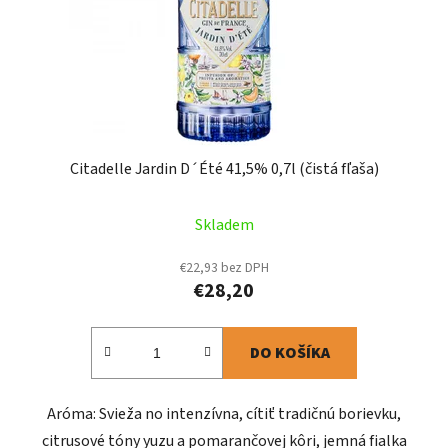
Citadelle Jardin D´Été 41,5% 0,7l (čistá fľaša)
Skladem
€22,93 bez DPH
€28,20
DO KOŠÍKA
Aróma: Svieža no intenzívna, cítiť tradičnú borievku,
citrusové tóny yuzu a pomarančovej kôri, jemná fialka