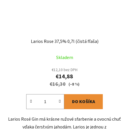
Larios Rose 37,5% 0,7l (čistá fľaša)
Skladem
€12,10 bez DPH
€14,88
€16,30
(–8 %)
DO KOŠÍKA
Larios Rosé Gin má krásne ružové sfarbenie a ovocnú chuť
vďaka čerstvým jahodám. Larios je jednou z