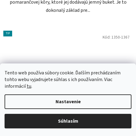
pomarančovej kôry, ktoré jej dodávajú jemný buket. Je to
dokonalý základ pre...
TIP
Kód:
1350-1367
Tento web používa súbory cookie. Ďalším prechádzaním
tohto webu vyjadrujete súhlas s ich používaním. Viac
informácií
tu
.
Nastavenie
Súhlasím
Malfy Arancia 41% 0,7l (čistá fľaša)