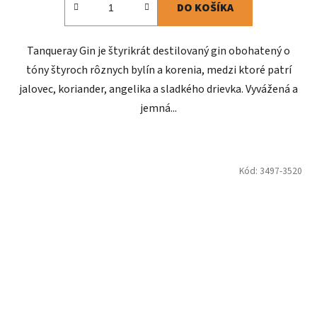
DO KOŠÍKA
Tanqueray Gin je štyrikrát destilovaný gin obohatený o
tóny štyroch rôznych bylín a korenia, medzi ktoré patrí
jalovec, koriander, angelika a sladkého drievka. Vyvážená a
jemná...
Kód:
3497-3520