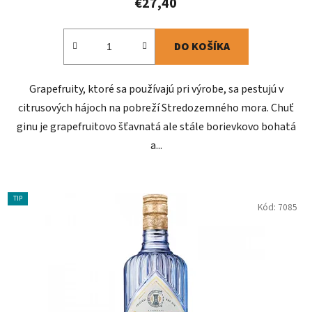
€27,40
DO KOŠÍKA
Grapefruity, ktoré sa používajú pri výrobe, sa pestujú v
citrusových hájoch na pobreží Stredozemného mora. Chuť
ginu je grapefruitovo šťavnatá ale stále borievkovo bohatá
a...
TIP
Kód:
7085