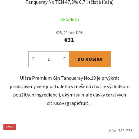
Tanqueray No.TEN 47,3% 0,7 l (čistá fľaša)
Skladem
€25,20 bez DPH
€31
DO KOŠÍKA
Ultra Premium Gin Tanqueray No.10 je prvýkrát
predstavený verejnosti. Jeho vznešená chuť je výsledkom
použitých ingrediencií, akými sú malé dávky čerstvých
citrusov (grapefruit,...
AKCIA
Kód:
759-776