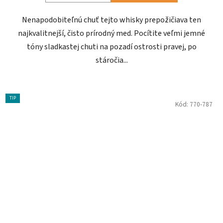
Nenapodobiteľnú chuť tejto whisky prepožičiava ten
najkvalitnejší, čisto prírodný med. Pocítite veľmi jemné
tóny sladkastej chuti na pozadí ostrosti pravej, po
stáročia...
TIP
Kód:
770-787