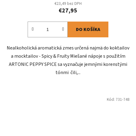
€23,49 bez DPH
€27,95
DO KOŠÍKA
Nealkoholická aromatická zmes určená najmä do koktailov
a mocktailov - Spicy & Fruity Miešané nápoje s použitím
ARTONIC PEPPY SPICE sa vyznačuje jemnými korenstými
tónmi čili,...
Kód:
731-748