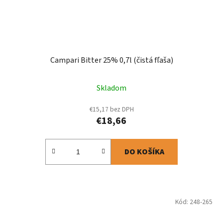
Campari Bitter 25% 0,7l (čistá fľaša)
Skladom
€15,17 bez DPH
€18,66
DO KOŠÍKA
Kód:
248-265