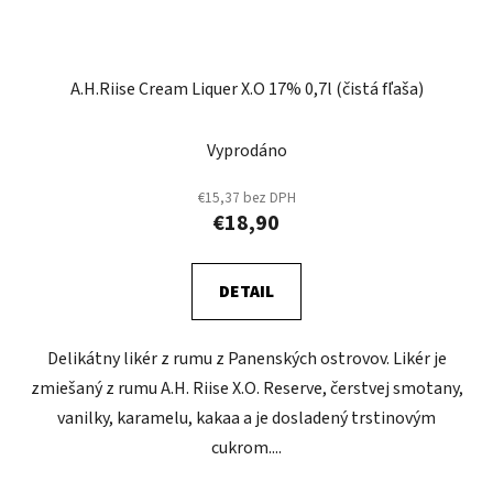
A.H.Riise Cream Liquer X.O 17% 0,7l (čistá fľaša)
Vyprodáno
€15,37 bez DPH
€18,90
DETAIL
Delikátny likér z rumu z Panenských ostrovov. Likér je
zmiešaný z rumu A.H. Riise X.O. Reserve, čerstvej smotany,
vanilky, karamelu, kakaa a je dosladený trstinovým
cukrom....