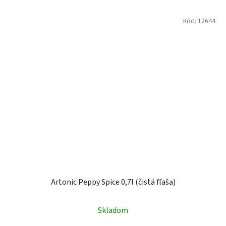
Kód:
12644
Artonic Peppy Spice 0,7l (čistá fľaša)
Skladom