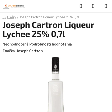
Prejsť
Hľadať
NÁKUP
na
KOŠÍK
obsah
Domov
/
Likéry
/
Joseph Cartron Liqueur Lychee 25% 0,7l
Joseph Cartron Liqueur
Lychee 25% 0,7l
Priemerné
Neohodnotené
Podrobnosti hodnotenia
hodnotenie
Značka:
Joseph Cartron
produktu
je
0,0
z
5
hviezdičiek.