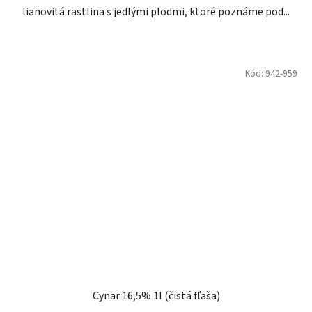
lianovitá rastlina s jedlými plodmi, ktoré poznáme pod...
Kód:
942-959
Cynar 16,5% 1l (čistá fľaša)