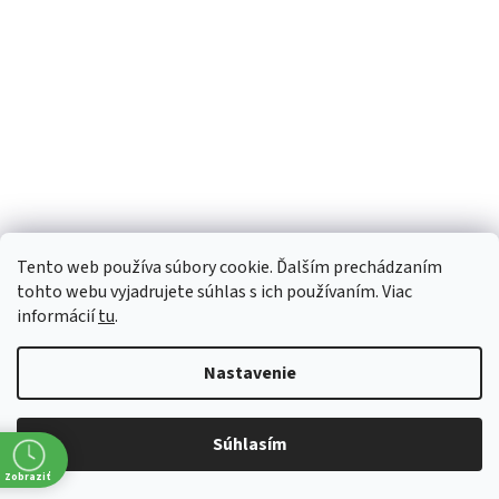
Tento web používa súbory cookie. Ďalším prechádzaním
tohto webu vyjadrujete súhlas s ich používaním. Viac
Grand Marnier Rogue 40% 0,7l
informácií
tu
.
Skladem
Nastavenie
€21,06 bez DPH
€25,90
Súhlasím
Zobraziť