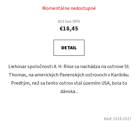
Momentálne nedostupné
€15 bez DPH
€18,45
DETAIL
Liehovar spoločnosti A. H. Riise sa nachádza na ostrove St.
Thomas, na amerických Panenských ostrovoch v Karibiku.
Predtým, než sa tento ostrov stal územím USA, bola to
dánska...
Kód:
1510-1527