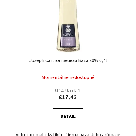
Joseph Cartron Seueau Baza 20% 0,7l
Momentálne nedostupné
€14,17 bez DPH
€17,43
DETAIL
Veľmi aromatický likér , čierna baza. Jeho aróma je