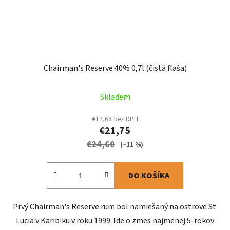
Chairman's Reserve 40% 0,7l (čistá fľaša)
Priemerné
Skladem
hodnotenie
produktu
€17,68 bez DPH
€21,75
je
€24,60
5,0
(–11 %)
z
5
DO KOŠÍKA
hviezdičiek.
Prvý Chairman's Reserve rum bol namiešaný na ostrove St.
Lucia v Karibiku v roku 1999. Ide o zmes najmenej 5-rokov