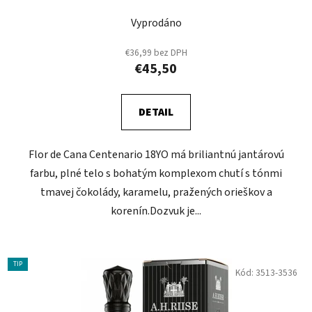
Vyprodáno
€36,99 bez DPH
€45,50
DETAIL
Flor de Cana Centenario 18YO má briliantnú jantárovú
farbu, plné telo s bohatým komplexom chutí s tónmi
tmavej čokolády, karamelu, pražených orieškov a
korenín.Dozvuk je...
TIP
Kód:
3513-3536