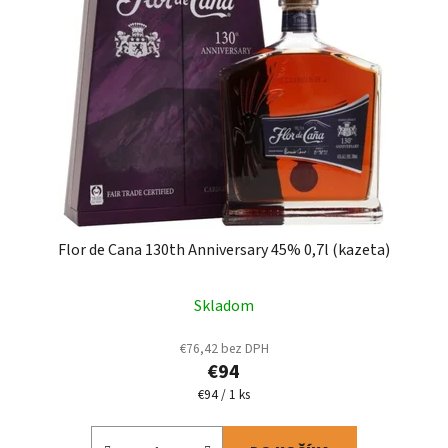
Flor de Cana 130th Anniversary 45% 0,7l (kazeta)
Skladom
€76,42 bez DPH
€94
Jednotková
€94 / 1 ks
cena: