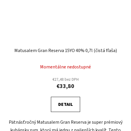
Matusalem Gran Reserva 15YO 40% 0,7l (čistá fľaša)
Momentálne nedostupné
€27,48 bez DPH
€33,80
DETAIL
Pätnásťročný Matusalem Gran Reserva je super prémiový
kubánsky rum, ktorý má jednu z najlepších kvalít. Tento