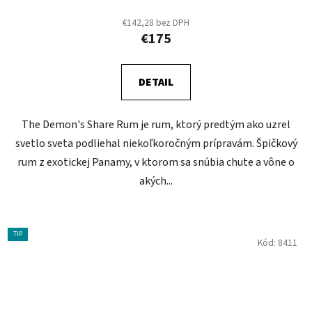
€142,28 bez DPH
€175
DETAIL
The Demon's Share Rum je rum, ktorý predtým ako uzrel
svetlo sveta podliehal niekoľkoročným prípravám. Špičkový
rum z exotickej Panamy, v ktorom sa snúbia chute a vône o
akých...
TIP
Kód:
8411