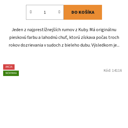
DO KOŠÍKA
Jeden z najprestížnejších rumov z Kuby. Má originálnu
pieskovú farbu a lahodnú chuť, ktorú získava počas troch
rokov dozrievania v sudoch z bieleho dubu. Výsledkom je...
AKCIA
Kód:
14116
NOVINKA