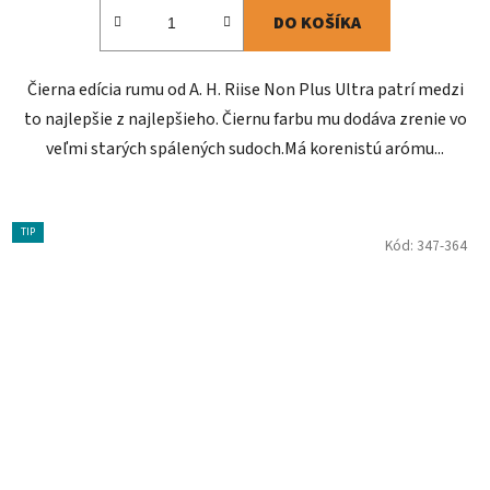
DO KOŠÍKA
Čierna edícia rumu od A. H. Riise Non Plus Ultra patrí medzi
to najlepšie z najlepšieho. Čiernu farbu mu dodáva zrenie vo
veľmi starých spálených sudoch.Má korenistú arómu...
TIP
Kód:
347-364