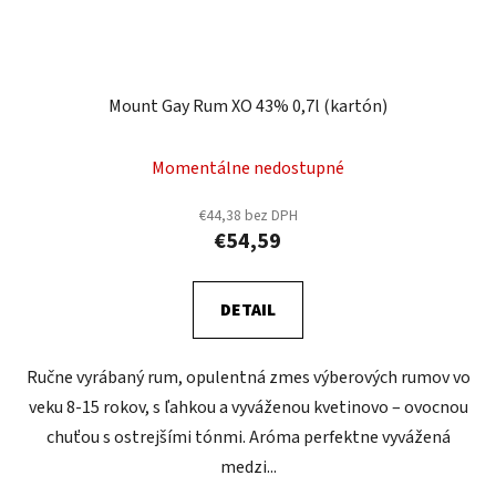
Mount Gay Rum XO 43% 0,7l (kartón)
Momentálne nedostupné
€44,38 bez DPH
€54,59
DETAIL
Ručne vyrábaný rum, opulentná zmes výberových rumov vo
veku 8-15 rokov, s ľahkou a vyváženou kvetinovo – ovocnou
chuťou s ostrejšími tónmi. Aróma perfektne vyvážená
medzi...