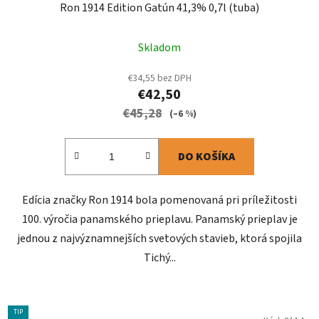
Ron 1914 Edition Gatún 41,3% 0,7l (tuba)
Skladom
€34,55 bez DPH
€42,50
€45,28
(–6 %)
DO KOŠÍKA
Edícia značky Ron 1914 bola pomenovaná pri príležitosti
100. výročia panamského prieplavu. Panamský prieplav je
jednou z najvýznamnejších svetových stavieb, ktorá spojila
Tichý...
TIP