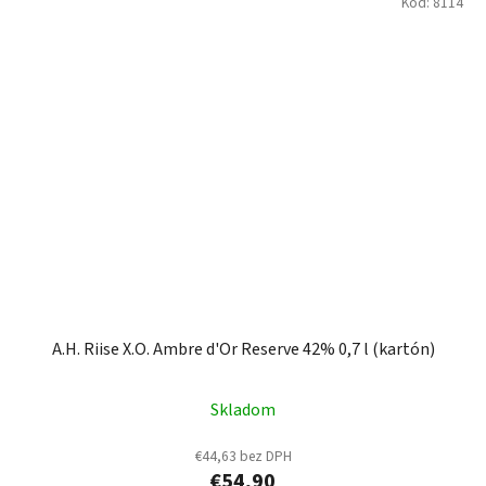
Kód:
8114
A.H. Riise X.O. Ambre d'Or Reserve 42% 0,7 l (kartón)
Skladom
€44,63 bez DPH
€54,90