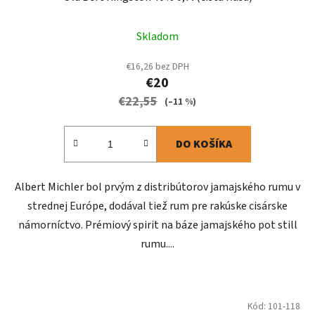
Skladom
€16,26 bez DPH
€20
€22,55
(–11 %)
DO KOŠÍKA
Albert Michler bol prvým z distribútorov jamajského rumu v
strednej Európe, dodával tiež rum pre rakúske cisárske
námorníctvo. Prémiový spirit na báze jamajského pot still
rumu....
Kód:
101-118