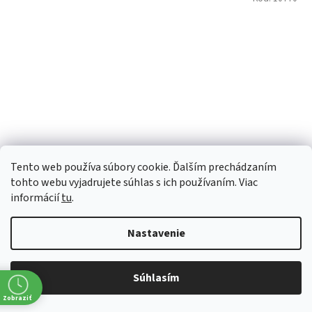
Tento web používa súbory cookie. Ďalším prechádzaním
tohto webu vyjadrujete súhlas s ich používaním. Viac
informácií
tu
.
Old Bert Rum 40% 0,7l (tuba)
Nastavenie
Skladom
Súhlasím
€25,45 bez DPH
Zobraziť
€31,30