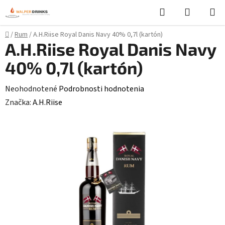
Prejsť
Hľadať
NÁKUP
na
KOŠÍK
obsah
Domov
/
Rum
/
A.H.Riise Royal Danis Navy 40% 0,7l (kartón)
A.H.Riise Royal Danis Navy
40% 0,7l (kartón)
Priemerné
Neohodnotené
Podrobnosti hodnotenia
hodnotenie
Značka:
A.H.Riise
produktu
je
0,0
z
5
hviezdičiek.