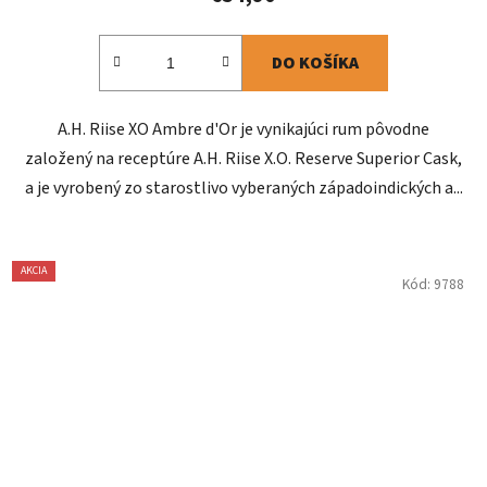
DO KOŠÍKA
A.H. Riise XO Ambre d'Or je vynikajúci rum pôvodne
založený na receptúre A.H. Riise X.O. Reserve Superior Cask,
a je vyrobený zo starostlivo vyberaných západoindických a...
AKCIA
Kód:
9788