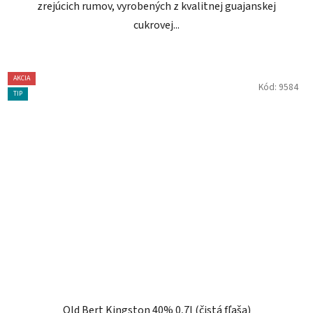
zrejúcich rumov, vyrobených z kvalitnej guajanskej
cukrovej...
AKCIA
Kód:
9584
TIP
Old Bert Kingston 40% 0,7l (čistá fľaša)