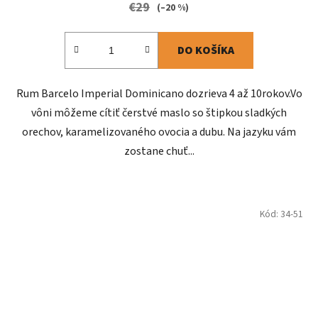
€29
(–20 %)
DO KOŠÍKA
Rum Barcelo Imperial Dominicano dozrieva 4 až 10rokov.Vo
vôni môžeme cítiť čerstvé maslo so štipkou sladkých
orechov, karamelizovaného ovocia a dubu. Na jazyku vám
zostane chuť...
Kód:
34-51