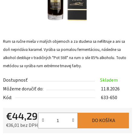
Rum sa ručne mieša v malých objemoch a za studena sa nefiltruje a ani sa
doň nepridáva karamel. Vyrába sa pomalou fermentáciou, následne sa
alkohol destiluje v tradičných "Pot Still" na rum o sile 85% alkoholu. Touto
metódou sa vyrába rum extrémne tmavej farby.
Dostupnosť
Skladem
Môžeme doručiť do:
11.8.2026
Kód:
633-650
€44,29
DO KOŠÍKA
€36,01 bez DPH
Jednotková cena: