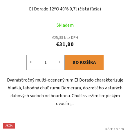
El Dorado 12YO 40% 0,7l (čistá fľaša)
Skladem
€25,85 bez DPH
€31,80
DO KOŠÍKA
Dvanásťročný multi-ocenený rum El Dorado charakterizuje
hladká, lahodná chuť rumu Demerara, dozretého v starých
dubových sudoch od bourbonu. Chutí sviežim tropickým
ovocím,...
AKCIA
Kód:
10770