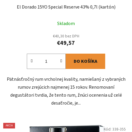
El Dorado 15YO Special Reserve 43% 0,7l (kartón)
Skladom
€40,30 bez DPH
€49,57
DO KOŠÍKA
Pätnásťročný rum vrcholnej kvality, namiešaný z vybraných
rumov zrejúcich najmenej 15 rokov. Renomovaní
degustátori tvrdia, že tento rum, žnúci ocenenia už celé
desaťročie, je...
AKCIA
Kód:
338-355