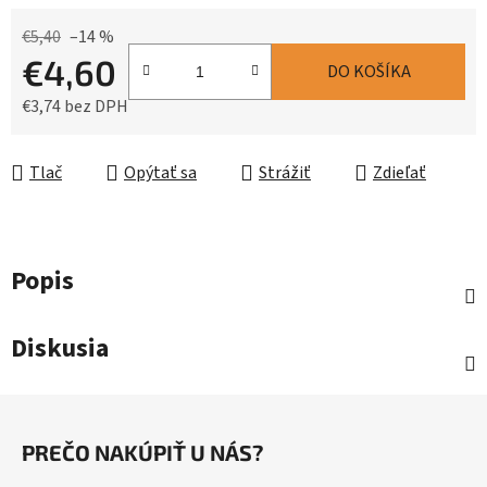
€5,40
–14 %
€4,60
DO KOŠÍKA
€3,74 bez DPH
Jednotková cena:
Tlač
Opýtať sa
Strážiť
Zdieľať
Popis
Diskusia
Z
á
PREČO NAKÚPIŤ U NÁS?
p