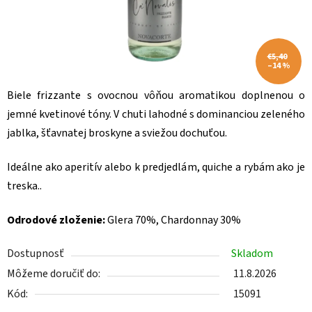
€5,40
–14 %
Biele frizzante s ovocnou vôňou aromatikou doplnenou o
jemné kvetinové tóny. V chuti lahodné s dominanciou zeleného
jablka, šťavnatej broskyne a sviežou dochuťou.
Ideálne ako aperitív alebo k predjedlám, quiche a rybám ako je
treska..
Odrodové zloženie:
Glera 70%, Chardonnay 30%
Dostupnosť
Skladom
Môžeme doručiť do:
11.8.2026
Kód:
15091