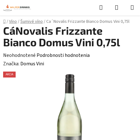
Prejsť
Hľadať
NÁKUP
na
KOŠÍK
obsah
Domov
/
Víno
/
Šumivé víno
/
Ca´Novalis Frizzante Bianco Domus Vini 0,75l
Ca´Novalis Frizzante
Bianco Domus Vini 0,75l
Priemerné
Neohodnotené
Podrobnosti hodnotenia
hodnotenie
Značka:
Domus Vini
produktu
AKCIA
je
0,0
z
5
hviezdičiek.