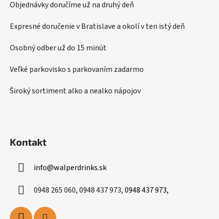
ä
Objednávky doručíme už na druhý deň
t
i
Expresné doručenie v Bratislave a okolí v ten istý deň
e
Osobný odber už do 15 minút
Veľké parkovisko s parkovaním zadarmo
Široký sortiment alko a nealko nápojov
Kontakt
info
@
walperdrinks.sk
0948 265 060, 0948 437 973,
0948 437 973,