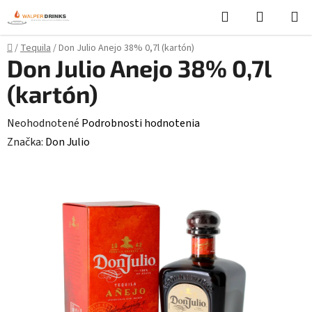
Prejsť
Hľadať
NÁKUP
na
KOŠÍK
obsah
Domov
/
Tequila
/
Don Julio Anejo 38% 0,7l (kartón)
Don Julio Anejo 38% 0,7l
(kartón)
Priemerné
Neohodnotené
Podrobnosti hodnotenia
hodnotenie
Značka:
Don Julio
produktu
je
0,0
z
5
hviezdičiek.