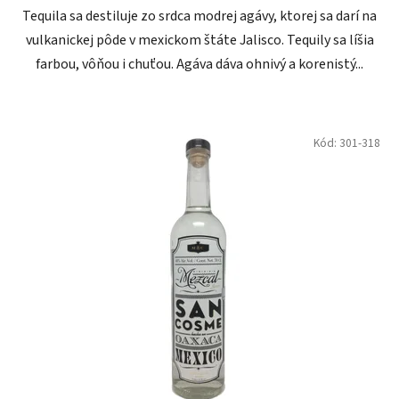
Tequila sa destiluje zo srdca modrej agávy, ktorej sa darí na
vulkanickej pôde v mexickom štáte Jalisco. Tequily sa líšia
farbou, vôňou i chuťou. Agáva dáva ohnivý a korenistý...
Kód:
301-318