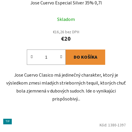
Jose Cuervo Especial Silver 35% 0,7l
Skladom
€16,26 bez DPH
€20
DO KOŠÍKA
Jose Cuervo Clasico má jedinečný charakter, ktorý je
výsledkom zmesi mladých strieborných tequil, ktorých chuť
bola zjemnená v dubových sudoch. Ide o vynikajúci
prispôsobivý...
TIP
Kód:
1380-1397