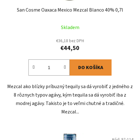
San Cosme Oaxaca Mexico Mezcal Blanco 40% 0,7l
Skladem
€36,18 bez DPH
€44,50
DO KOŠÍKA
Mezcal ako blízky príbuzný tequily sa dá vyrobiť z jedného z
8 rôznych typov agávy, kým tequila sa dá vyrobiť iba z
modrej agávy. Takisto je to veľmi chutné a tradičné.
Mezcal...
Kód:
97-114