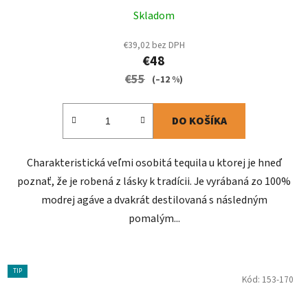
Skladom
€39,02 bez DPH
€48
€55
(–12 %)
DO KOŠÍKA
Charakteristická veľmi osobitá tequila u ktorej je hneď
poznať, že je robená z lásky k tradícii. Je vyrábaná zo 100%
modrej agáve a dvakrát destilovaná s následným
pomalým...
TIP
Kód:
153-170