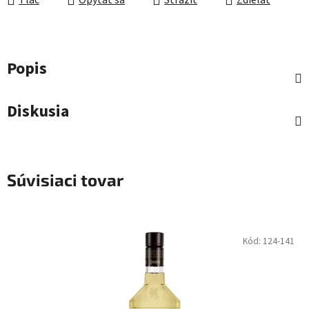
Tlač
Opýtať sa
Strážiť
Zdieľať
Popis
Diskusia
Súvisiaci tovar
Kód:
124-141