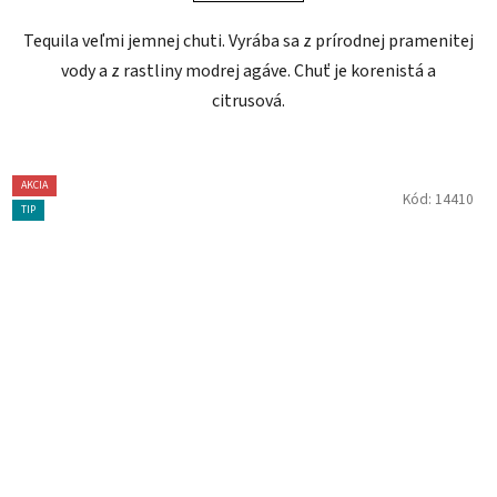
Tequila veľmi jemnej chuti. Vyrába sa z prírodnej pramenitej
vody a z rastliny modrej agáve. Chuť je korenistá a
citrusová.
AKCIA
Kód:
14410
TIP