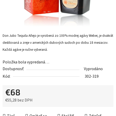
Don Julio Tequila Añejo je vyrobená zo 100% modrej agávy Weber, je dvakrát
destilovaná a zreje v amerických dubových sudoch po dobu 18 mesiacov.
Každá agáve je ručne vyberaná.
Položka bola vypredaná…
Dostupnosť
Vyprodáno
Kód:
302-319
€68
€55,28 bez DPH
Jednotková cena: