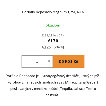
Porfidio Reposado Magnum 1,75l, 40%
Skladom
€138,21 bez DPH
€170
€225
(–24 %)
DO KOŠÍKA
Porfidio Reposado je luxusný agávový destilát, ktorý sa pýši
výrobou z najlepších modrých agáv (A. Tequilana Weber)
pestovaných v mexickom údolí Tequila, Jalisco. Tento
destilát...