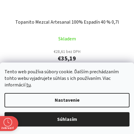
Topanito Mezcal Artesanal 100% Espadín 40 % 0,7l
Skladem
€28,61 bez DPH
€35,19
Tento web používa súbory cookie. Ďalším prechádzaním
DO KOŠÍKA
tohto webu vyjadrujete súhlas s ich používaním. Viac
informácií
tu
.
Topanito Mezcal Artesanal je flaškovaný pri 40% ABV pre
Nastavenie
jedinečne hladký zážitok z chuti. Príjemný aromatický
profil s jemnou dymovosťou a zemitostou sprevádzanou
Súhlasím
intenzívnymi...
Zobraziť