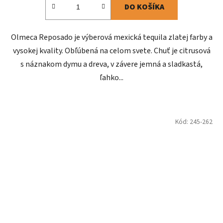
DO KOŠÍKA
Olmeca Reposado je výberová mexická tequila zlatej farby a
vysokej kvality. Obľúbená na celom svete. Chuť je citrusová
s náznakom dymu a dreva, v závere jemná a sladkastá,
ľahko...
Kód:
245-262