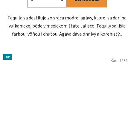
Tequila sa destiluje zo srdca modrej agávy, ktorej sa darí na
vulkanickej pôde v mexickom štáte Jalisco. Tequily sa líšia
farbou, vôňou i chuťou. Agáva dáva ohnivý a korenistý...
TIP
Kód:
9635