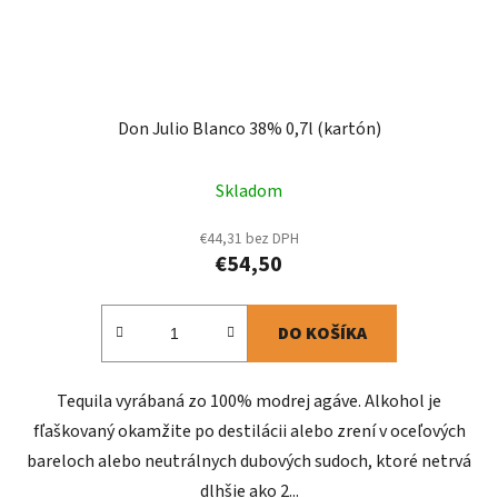
Don Julio Blanco 38% 0,7l (kartón)
Skladom
€44,31 bez DPH
€54,50
DO KOŠÍKA
Tequila vyrábaná zo 100% modrej agáve. Alkohol je
fľaškovaný okamžite po destilácii alebo zrení v oceľových
bareloch alebo neutrálnych dubových sudoch, ktoré netrvá
dlhšie ako 2...