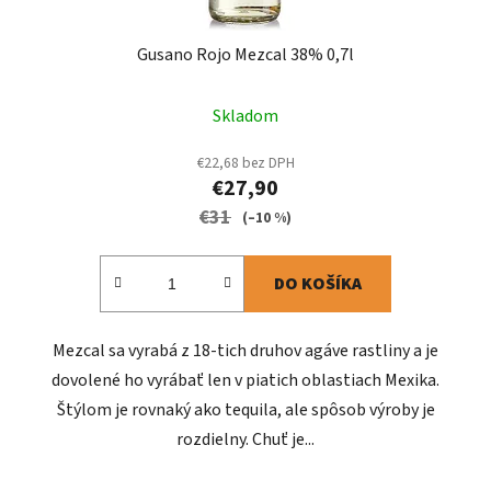
Gusano Rojo Mezcal 38% 0,7l
Skladom
€22,68 bez DPH
€27,90
€31
(–10 %)
DO KOŠÍKA
Mezcal sa vyrabá z 18-tich druhov agáve rastliny a je
dovolené ho vyrábať len v piatich oblastiach Mexika.
Štýlom je rovnaký ako tequila, ale spôsob výroby je
rozdielny. Chuť je...