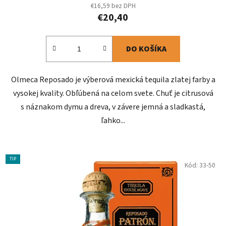
€16,59 bez DPH
€20,40
DO KOŠÍKA
Olmeca Reposado je výberová mexická tequila zlatej farby a
vysokej kvality. Obľúbená na celom svete. Chuť je citrusová
s náznakom dymu a dreva, v závere jemná a sladkastá,
ľahko...
TIP
Kód:
33-50