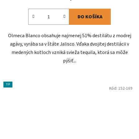
DO KOŠÍKA
Olmeca Blanco obsahuje najmenej 51% destilátu z modrej
agávy, vyrába sa v štáte Jalisco. Vďaka dvojitej destilácii v
medených kotloch vzniká svieža tequila, ktorá sa môže
pýšiť...
TIP
Kód:
152-169