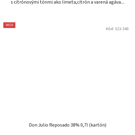
s citrónovými tónmi ako limeta,citrón a varená agáva....
AKCIA
Kód:
323-340
Don Julio Reposado 38% 0,7l (kartón)