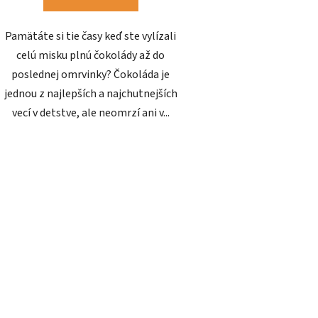
Pamätáte si tie časy keď ste vylízali
celú misku plnú čokolády až do
poslednej omrvinky? Čokoláda je
jednou z najlepších a najchutnejších
vecí v detstve, ale neomrzí ani v...
O
v
l
á
d
a
c
i
e
p
r