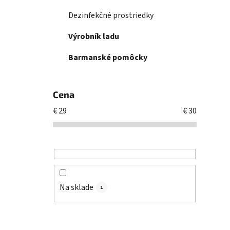
Dezinfekčné prostriedky
Výrobník ľadu
Barmanské pomôcky
Cena
€
29
€
30
Na sklade
1