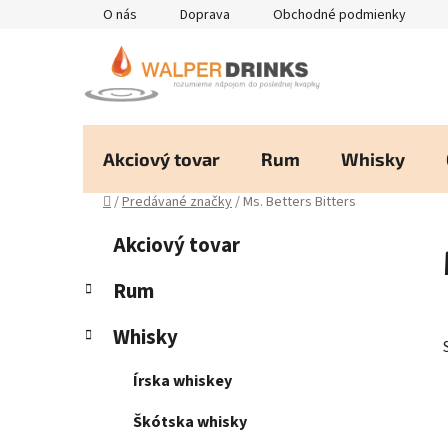
Prejsť
O nás
Doprava
Obchodné podmienky
na
obsah
Akciový tovar
Rum
Whisky
Domov
/
Predávané značky
/
Ms. Betters Bitters
B
K
Preskočiť
Akciový tovar
a
kategórie
o
t
č
Rum
e
n
g
Whisky
ý
ó
p
r
Írska whiskey
i
a
e
n
Škótska whisky
e