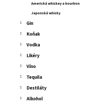
Americká whiskey a bourbon
l
Japonská whisky
Gin
Koňak
Vodka
Likéry
Víno
Tequila
Destiláty
Alkohol