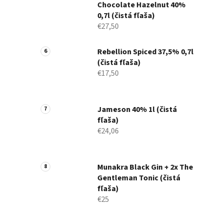
Chocolate Hazelnut 40%
0,7l (čistá fľaša)
€27,50
Rebellion Spiced 37,5% 0,7l
(čistá fľaša)
€17,50
Jameson 40% 1l (čistá
fľaša)
€24,06
Munakra Black Gin + 2x The
Gentleman Tonic (čistá
fľaša)
€25