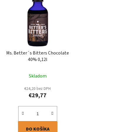
p
i
s
p
r
o
d
Ms. Better´s Bitters Chocolate
u
40% 0,12l
k
t
Skladom
o
v
€24,20 bez DPH
€29,77
DO KOŠÍKA