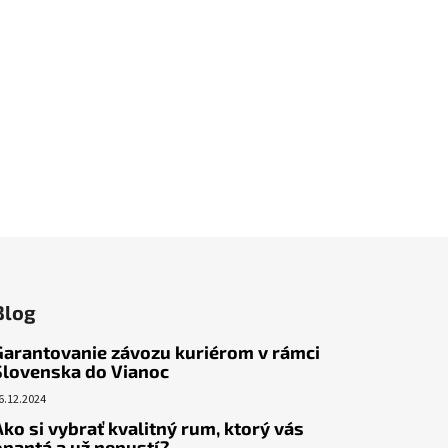
Blog
Garantovanie závozu kuriérom v rámci
Slovenska do Vianoc
6.12.2024
Ako si vybrať kvalitný rum, ktorý vás
opantá a už nepustí?