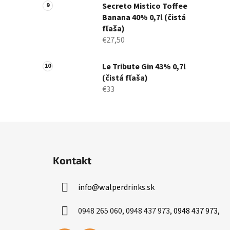
Secreto Mistico Toffee
Banana 40% 0,7l (čistá
fľaša)
€27,50
Le Tribute Gin 43% 0,7l
(čistá fľaša)
€33
Z
á
Kontakt
p
ä
info
@
walperdrinks.sk
t
i
0948 265 060, 0948 437 973,
0948 437 973,
e