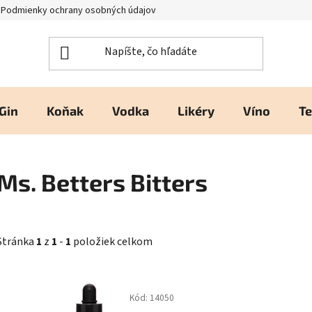
Podmienky ochrany osobných údajov
Kontakty a prevádzka
H
Gin
Koňak
Vodka
Likéry
Víno
Te
Ms. Betters Bitters
Stránka
1
z
1
-
1
položiek celkom
V
Kód:
14050
ý