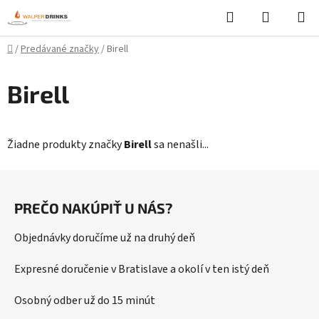
Prejsť
Hľadať
NÁKUP
na
KOŠÍK
obsah
Domov
/
Predávané značky
/
Birell
Birell
Žiadne produkty značky
Birell
sa nenašli...
Z
á
PREČO NAKÚPIŤ U NÁS?
p
ä
Objednávky doručíme už na druhý deň
t
i
Expresné doručenie v Bratislave a okolí v ten istý deň
e
Osobný odber už do 15 minút