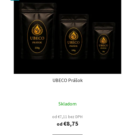
UBECO Prášok
Skladom
od €7,11 bez DPH
€8,75
od