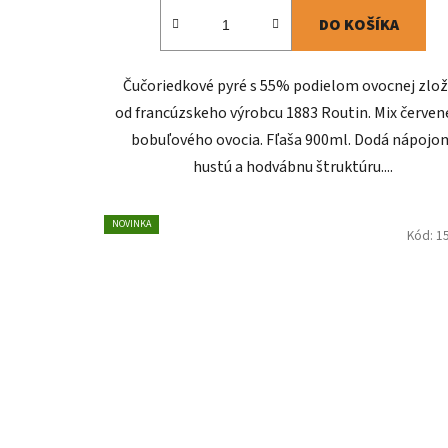
DO KOŠÍKA
Čučoriedkové pyré s 55% podielom ovocnej zlo
od francúzskeho výrobcu 1883 Routin. Mix červe
bobuľového ovocia. Fľaša 900ml. Dodá nápojo
hustú a hodvábnu štruktúru....
NOVINKA
Kód:
1