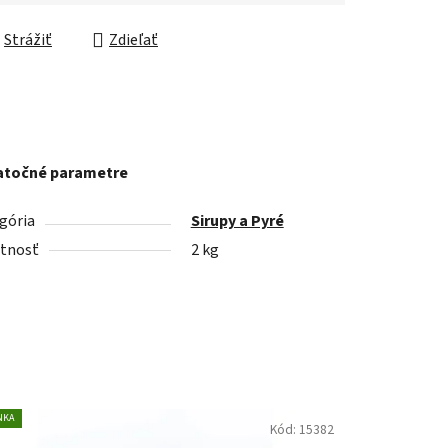
Strážiť
Zdieľať
točné parametre
gória
Sirupy a Pyré
tnosť
2 kg
NKA
Kód:
15382