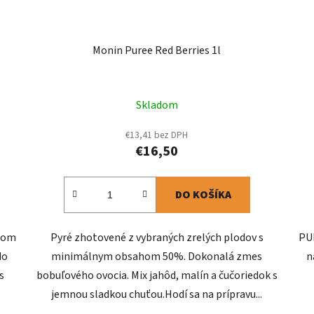
Monin Puree Red Berries 1l
Skladom
€13,41 bez DPH
€16,50
DO KOŠÍKA
elom
Pyré zhotovené z vybraných zrelých plodov s
PUR
do
minimálnym obsahom 50%. Dokonalá zmes
n
s
bobuľového ovocia. Mix jahôd, malín a čučoriedok s
jemnou sladkou chuťou.Hodí sa na prípravu...