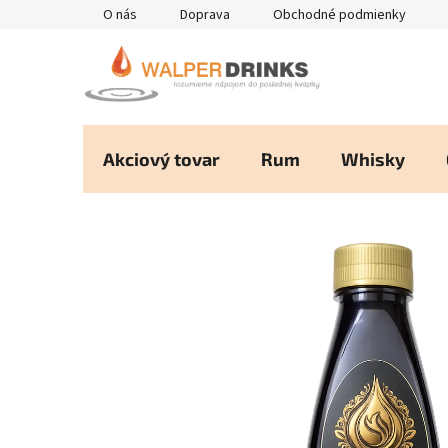
Prejsť
O nás
Doprava
Obchodné podmienky
na
obsah
Akciový tovar
Rum
Whisky