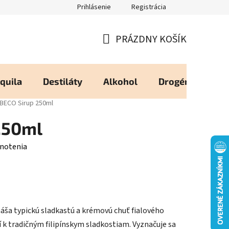
Prihlásenie
Registrácia
eureka - Overené Zákazníkmi
Zásady používania Cookies
Moj
PRÁZDNY KOŠÍK
NÁKUPNÝ
KOŠÍK
quila
Destiláty
Alkohol
Drogéria
Os
BECO Sirup 250ml
250ml
notenia
áša typickú sladkastú a krémovú chuť fialového
 k tradičným filipínskym sladkostiam. Vyznačuje sa