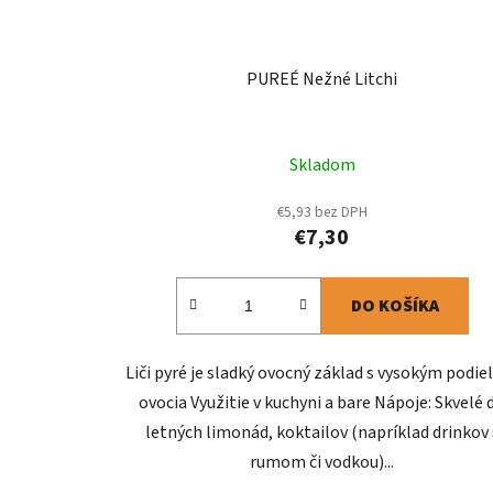
PUREÉ Nežné Litchi
Skladom
€5,93 bez DPH
€7,30
DO KOŠÍKA
Liči pyré je sladký ovocný základ s vysokým podi
ovocia Využitie v kuchyni a bare Nápoje: Skvelé 
letných limonád, koktailov (napríklad drinkov 
rumom či vodkou)...