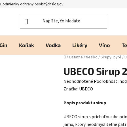
Podmienky ochrany osobných údajov
Kontakty a prevádzka
H
Gin
Koňak
Vodka
Likéry
Víno
Te
Domov
/
Ostatné
/
Nealko
/
Sirupy, pyré
/
U
UBECO Sirup 
Priemerné
Neohodnotené
Podrobnosti hod
hodnotenie
Značka:
UBECO
produktu
Popis produktu sirup
je
0,0
UBECO sirup s príchuťou ube prin
z
jamu, ktorý neodmysliteľne patrí