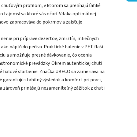
chuťovým profilom, v ktorom sa prelínajú ľahké
ho tajomstva ktoré vás očarí. Vďaka optimálnej
movo zapracováva do pokrmov a zaisťuje
tnenie pri príprave dezertov, zmrzlín, mliečnych
i ako náplň do pečiva. Praktické balenie v PET fľaši
iu a umožňuje presné dávkovanie, čo ocenia
gastronomické prevádzky. Okrem autentickej chuti
é fialové sfarbenie. Značka UBECO sa zameriava na
 garantujú stabilný výsledok a komfort pri práci,
 a zároveň prinášajú nezameniteľný zážitok z chuti