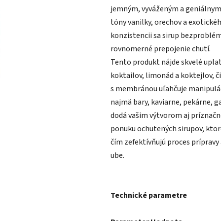
5
jemným, vyváženým a geniálnym 
hviezdičiek.
tóny vanilky, orechov a exotické
konzistencii sa sirup bezproblé
rovnomerné prepojenie chutí.
​Tento produkt nájde skvelé upla
koktailov, limonád a koktejlov, č
s membránou uľahčuje manipulác
najmä bary, kaviarne, pekárne, 
dodá vašim výtvorom aj príznačn
ponuku ochutených sirupov, ktoré
čím zefektívňujú proces prípravy
ube.
Technické parametre