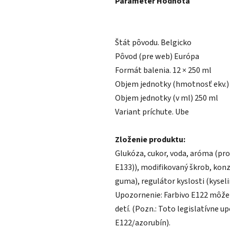
Parameter Hodnota
Štát pôvodu. Belgicko
Pôvod (pre web) Európa
Formát balenia. 12 × 250 ml
Objem jednotky (hmotnosť ekv.) 
Objem jednotky (v ml) 250 ml
Variant príchute. Ube
Zloženie produktu:
​Glukóza, cukor, voda, aróma (pr
E133)), modifikovaný škrob, konz
guma), regulátor kyslosti (kyseli
​Upozornenie: Farbivo E122 môže
detí. (Pozn.: Toto legislatívne u
E122/azorubín).