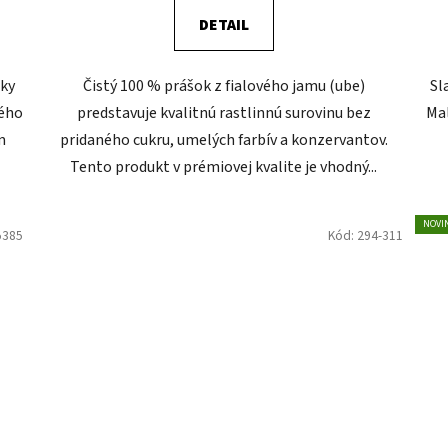
DETAIL
žky
Čistý 100 % prášok z fialového jamu (ube)
Sl
ného
predstavuje kvalitnú rastlinnú surovinu bez
Mal
m
pridaného cukru, umelých farbív a konzervantov.
Tento produkt v prémiovej kvalite je vhodný...
NOVI
5385
Kód:
294-311