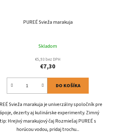
PUREÉ Svieža marakuja
Skladom
€5,93 bez DPH
€7,30
DO KOŠÍKA
EÉ Svieža marakuja je univerzálny spoločník pre
ápoje, dezerty aj kulinárske experimenty. Zimný
tip: Hrejivý marakujový čaj Rozmiešaj PUREÉ s
horúcou vodou, pridaj trochu...