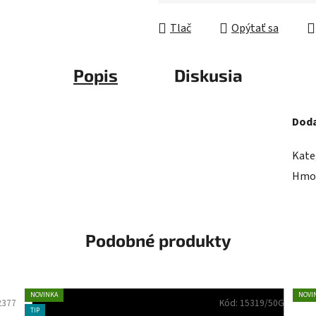
Jednotková cena:
Tlač
Opýtať sa
Popis
Diskusia
Doda
Kate
Hmo
Podobné produkty
NOVINKA
NOVI
2377
Kód:
15319/50G
TIP