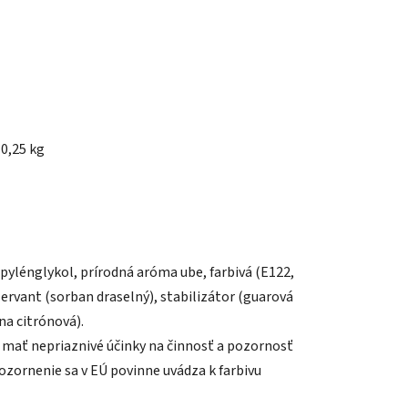
0,25 kg
opylénglykol, prírodná aróma ube, farbivá (E122,
ervant (sorban draselný), stabilizátor (guarová
na citrónová).
 mať nepriaznivé účinky na činnosť a pozornosť
pozornenie sa v EÚ povinne uvádza k farbivu