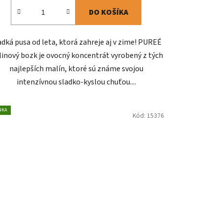
DO KOŠÍKA
adká pusa od leta, ktorá zahreje aj v zime! PUREÉ
inový bozk je ovocný koncentrát vyrobený z tých
najlepších malín, ktoré sú známe svojou
intenzívnou sladko-kyslou chuťou....
NKA
Kód:
15376