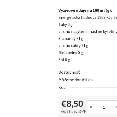
​Výživové údaje na 100 ml (g):
Energetická hodnota 1209 kJ / 28
Tuky 0 g
z toho nasýtené mastné kyseliny
Sacharidy 71 g
z toho cukry 71 g
Bielkoviny 0 g
Soľ 0 g
Dostupnosť
Môžeme doručiť do:
Kód:
€8,50
€6,91 bez DPH