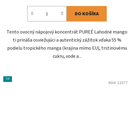
DO KOŠÍKA
Tento ovocný nápojový koncentrát PUREÉ Lahodné mango
ti prináša osviežujúci a autentický zážitok vďaka 55 %
podielu tropického manga (krajina mimo EU), trstinovému
cukru, vode a...
TIP
Kód:
12377