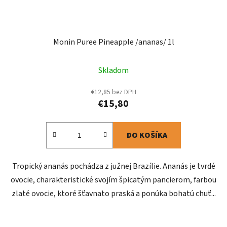
Monin Puree Pineapple /ananas/ 1l
Skladom
€12,85 bez DPH
€15,80
DO KOŠÍKA
Tropický ananás pochádza z južnej Brazílie. Ananás je tvrdé
ovocie, charakteristické svojím špicatým pancierom, farbou
zlaté ovocie, ktoré šťavnato praská a ponúka bohatú chuť...