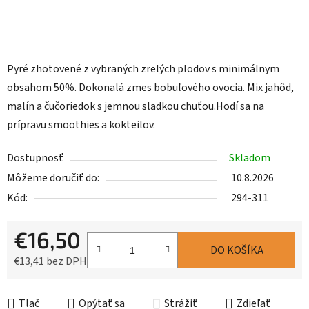
Pyré zhotovené z vybraných zrelých plodov s minimálnym
obsahom 50%. Dokonalá zmes bobuľového ovocia. Mix jahôd,
malín a čučoriedok s jemnou sladkou chuťou.Hodí sa na
prípravu smoothies a kokteilov.
Dostupnosť
Skladom
Môžeme doručiť do:
10.8.2026
Kód:
294-311
€16,50
DO KOŠÍKA
€13,41 bez DPH
Jednotková cena:
Tlač
Opýtať sa
Strážiť
Zdieľať