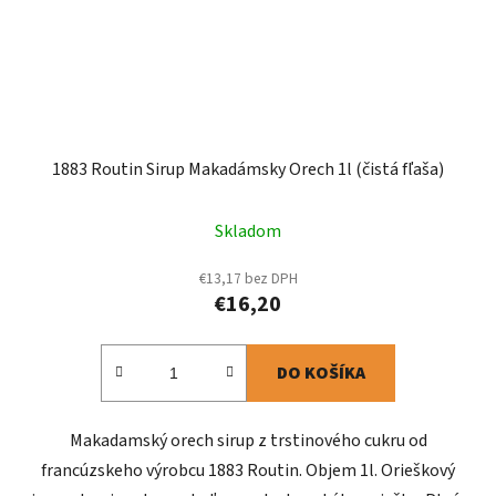
1883 Routin Sirup Makadámsky Orech 1l (čistá fľaša)
Skladom
€13,17 bez DPH
€16,20
DO KOŠÍKA
Makadamský orech sirup z trstinového cukru od
francúzskeho výrobcu 1883 Routin. Objem 1l. Orieškový