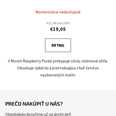
Momentálne nedostupné
€15,49 bez DPH
€19,05
DETAIL
V Monin Raspberry Purée prekypuje silná, malinová vôňa.
Obsahuje výdatnú a pretrvávajúcu chuť čerstvo
nazbieraných malín.
Z
á
PREČO NAKÚPIŤ U NÁS?
p
ä
Objednávky doručíme už na druhý deň