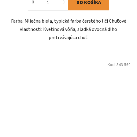
DO KOŠÍKA
Farba: Mliečna biela, typická farba čerstého liči Chuťové
vlastnosti: Kvetinová vôňa, sladká ovocná dlho
pretrvávajúca chuť.
Kód:
543-560