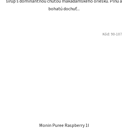
sirup s dominantnou chuťou makadamského oriešku. Plnú a
bohatú dochuť...
Kód:
90-107
Monin Puree Raspberry 1l