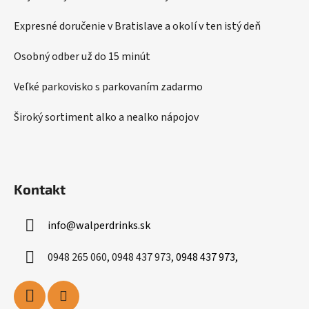
t
i
Expresné doručenie v Bratislave a okolí v ten istý deň
e
Osobný odber už do 15 minút
Veľké parkovisko s parkovaním zadarmo
Široký sortiment alko a nealko nápojov
Kontakt
info
@
walperdrinks.sk
0948 265 060, 0948 437 973,
0948 437 973,