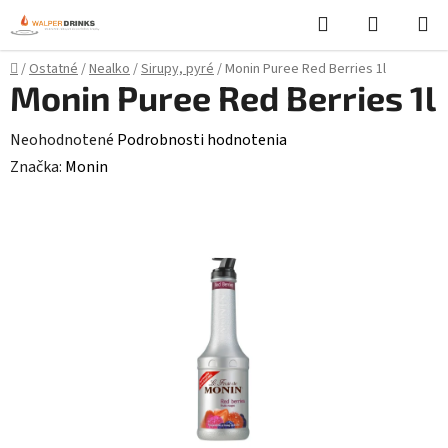
Prejsť
Hľadať
NÁKUP
na
KOŠÍK
obsah
Domov
/
Ostatné
/
Nealko
/
Sirupy, pyré
/
Monin Puree Red Berries 1l
Monin Puree Red Berries 1l
Priemerné
Neohodnotené
Podrobnosti hodnotenia
hodnotenie
Značka:
Monin
produktu
je
0,0
z
5
hviezdičiek.