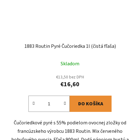
1883 Routin Pyré Čučoriedka 1l (čistá fľaša)
Skladom
€13,50 bez DPH
€16,60
DO KOŠÍKA
Čučoriedkové pyré s 55% podielom ovocnej zložky od
francúzskeho výrobcu 1883 Routin. Mix červeného
bobuľového ovocia. Fľaša 900ml. Dodá nápojom hustú a