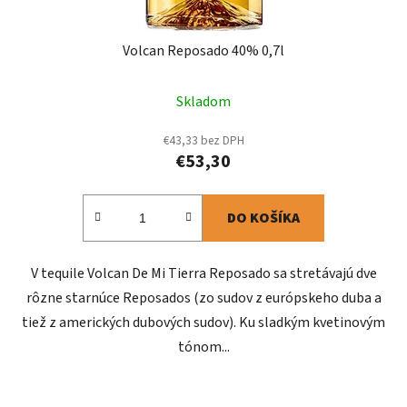
Volcan Reposado 40% 0,7l
Skladom
€43,33 bez DPH
€53,30
DO KOŠÍKA
V tequile Volcan De Mi Tierra Reposado sa stretávajú dve
rôzne starnúce Reposados (zo sudov z európskeho duba a
tiež z amerických dubových sudov). Ku sladkým kvetinovým
tónom...