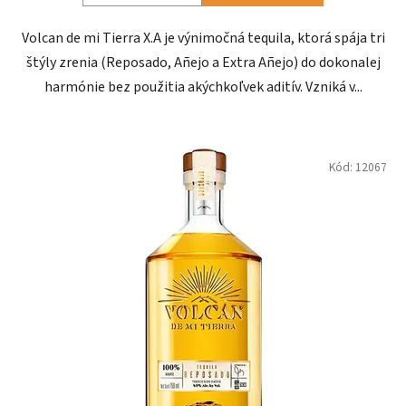
Volcan de mi Tierra X.A je výnimočná tequila, ktorá spája tri
štýly zrenia (Reposado, Añejo a Extra Añejo) do dokonalej
harmónie bez použitia akýchkoľvek aditív. Vzniká v...
Kód:
12067