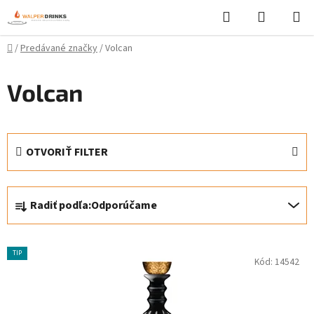
Prejsť
Hľadať
NÁKUP
na
KOŠÍK
obsah
Domov
/
Predávané značky
/
Volcan
Volcan
OTVORIŤ FILTER
R
Radiť podľa:
Odporúčame
a
d
V
e
TIP
Kód:
14542
ý
n
p
i
i
e