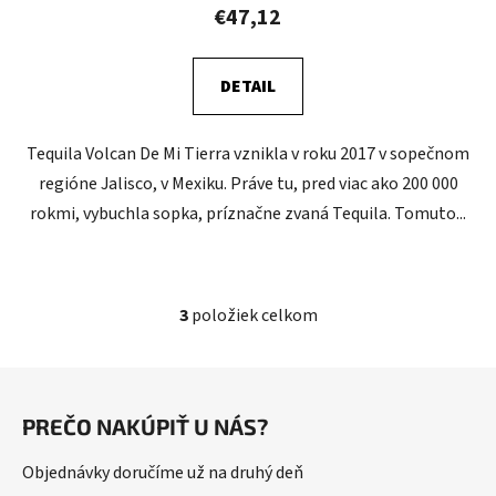
€47,12
DETAIL
Tequila Volcan De Mi Tierra vznikla v roku 2017 v sopečnom
regióne Jalisco, v Mexiku. Práve tu, pred viac ako 200 000
rokmi, vybuchla sopka, príznačne zvaná Tequila. Tomuto...
3
položiek celkom
O
v
l
Z
á
á
d
PREČO NAKÚPIŤ U NÁS?
p
a
ä
c
Objednávky doručíme už na druhý deň
t