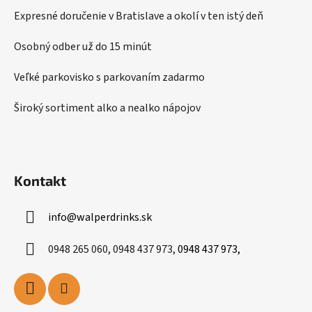
i
i
e
Expresné doručenie v Bratislave a okolí v ten istý deň
p
e
r
Osobný odber už do 15 minút
v
k
Veľké parkovisko s parkovaním zadarmo
y
v
Široký sortiment alko a nealko nápojov
ý
p
i
s
Kontakt
u
info
@
walperdrinks.sk
0948 265 060, 0948 437 973,
0948 437 973,