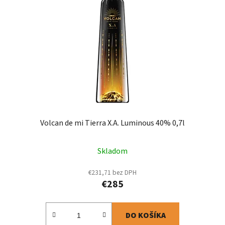
s
p
p
r
r
o
o
d
d
u
u
k
k
t
t
o
o
v
v
Volcan de mi Tierra X.A. Luminous 40% 0,7l
Skladom
€231,71 bez DPH
€285
DO KOŠÍKA