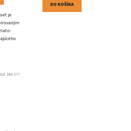
DO KOŠÍKA
set je
špirovaným
zlato-
dajúceho
Kód:
260-277