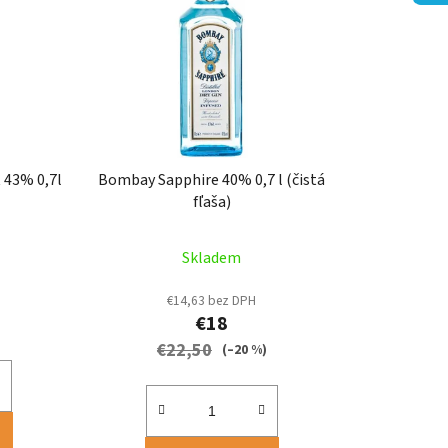
i
e
p
r
o
d
u
 43% 0,7l
Bombay Sapphire 40% 0,7 l (čistá
k
fľaša)
t
o
Skladem
v
€14,63 bez DPH
€18
€22,50
(–20 %)