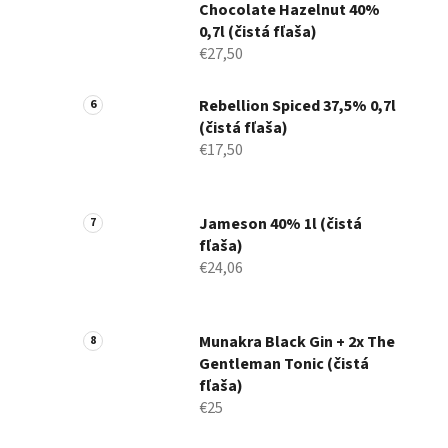
Chocolate Hazelnut 40%
0,7l (čistá fľaša)
€27,50
Rebellion Spiced 37,5% 0,7l
(čistá fľaša)
€17,50
Jameson 40% 1l (čistá
fľaša)
€24,06
Munakra Black Gin + 2x The
Gentleman Tonic (čistá
fľaša)
€25