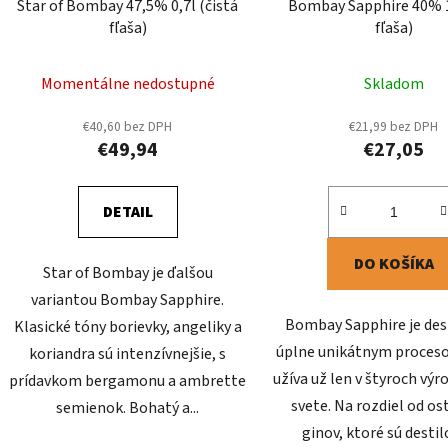
Star of Bombay 47,5% 0,7l (čistá
Bombay Sapphire 40% 1
fľaša)
fľaša)
Momentálne nedostupné
Skladom
€40,60 bez DPH
€21,99 bez DPH
€49,94
€27,05
DETAIL
DO KOŠÍKA
Star of Bombay je ďalšou
variantou Bombay Sapphire.
Bombay Sapphire je des
Klasické tóny borievky, angeliky a
úplne unikátnym proceso
koriandra sú intenzívnejšie, s
užíva už len v štyroch výr
prídavkom bergamonu a ambrette
svete. Na rozdiel od o
semienok. Bohatý a...
ginov, ktoré sú desti