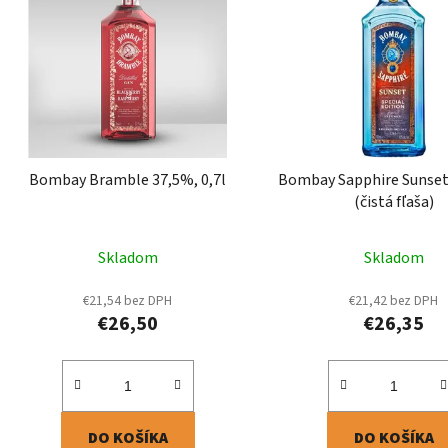
p
i
s
p
r
o
d
Bombay Bramble 37,5%, 0,7l
Bombay Sapphire Sunset
u
(čistá fľaša)
k
t
Skladom
Skladom
o
v
€21,54 bez DPH
€21,42 bez DPH
€26,50
€26,35
DO KOŠÍKA
DO KOŠÍKA