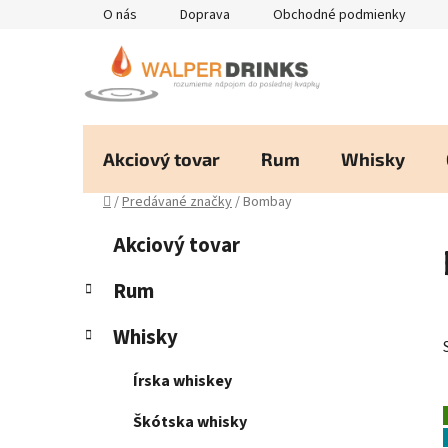
Prejsť
O nás
Doprava
Obchodné podmienky
na
obsah
Akciový tovar
Rum
Whisky
Domov
/
Predávané značky
/
Bombay
B
K
Preskočiť
Akciový tovar
a
kategórie
o
t
č
Rum
e
n
g
Whisky
ý
ó
p
r
Írska whiskey
i
a
e
n
Škótska whisky
e