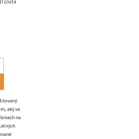
l (čistá
tilovaný
m, aký sa
obniach na
statných
lované