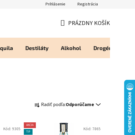
Prihlásenie
Registrácia
eureka - Overené Zákazníkmi
Zásady používania Cookies
Moj
PRÁZDNY KOŠÍK
NÁKUPNÝ
KOŠÍK
quila
Destiláty
Alkohol
Drogéria
Os
R
Radiť podľa:
Odporúčame
a
d
e
AKCIA
Kód:
9305
Kód:
7865
n
TIP