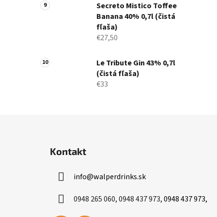
Secreto Mistico Toffee
Banana 40% 0,7l (čistá
fľaša)
€27,50
Le Tribute Gin 43% 0,7l
(čistá fľaša)
€33
Z
á
Kontakt
p
ä
info
@
walperdrinks.sk
t
i
0948 265 060, 0948 437 973,
0948 437 973,
e