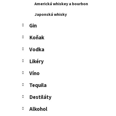
Americká whiskey a bourbon
l
Japonská whisky
Gin
Koňak
Vodka
Likéry
Víno
Tequila
Destiláty
Alkohol