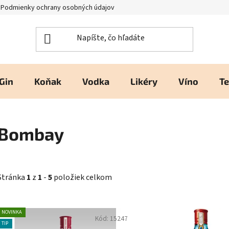
Podmienky ochrany osobných údajov
Kontakty a prevádzka
H
Gin
Koňak
Vodka
Likéry
Víno
Te
Bombay
Stránka
1
z
1
-
5
položiek celkom
V
NOVINKA
Kód:
15247
ý
TIP