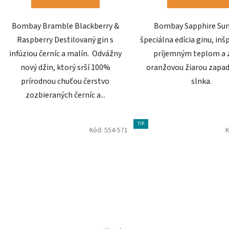
Bombay Bramble Blackberry &
Bombay Sapphire Sun
Raspberry Destilovaný gin s
špeciálna edícia ginu, in
infúziou černíc a malín. Odvážny
príjemným teplom a 
nový džin, ktorý srší 100%
oranžovou žiarou zapa
prírodnou chuťou čerstvo
slnka.
zozbieraných černíc a...
TIP
Kód:
554-571