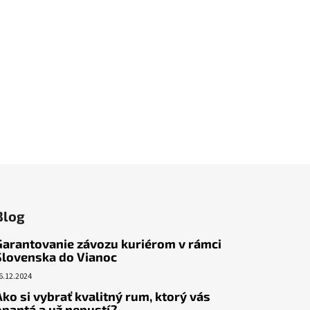
Blog
Garantovanie závozu kuriérom v rámci
Slovenska do Vianoc
6.12.2024
Ako si vybrať kvalitný rum, ktorý vás
opantá a už nepustí?