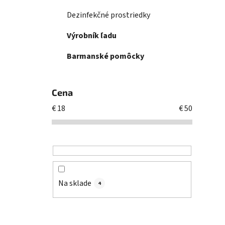
Dezinfekčné prostriedky
Výrobník ľadu
Barmanské pomôcky
Cena
€
18
€
50
Na sklade
4