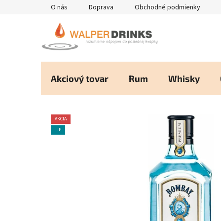
Prejsť
O nás
Doprava
Obchodné podmienky
na
obsah
Akciový tovar
Rum
Whisky
AKCIA
TIP