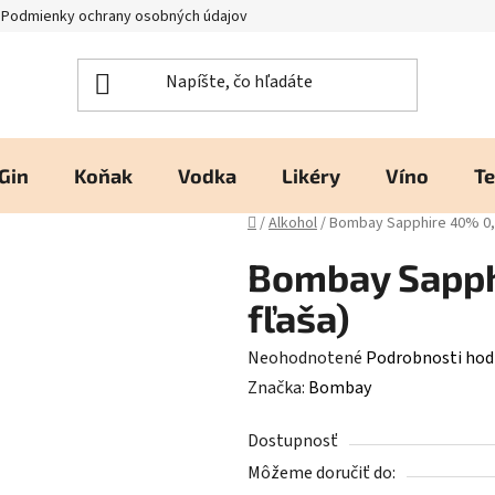
Podmienky ochrany osobných údajov
Kontakty a prevádzka
H
Gin
Koňak
Vodka
Likéry
Víno
Te
Domov
/
Alkohol
/
Bombay Sapphire 40% 0,7 
Bombay Sapphi
fľaša)
Priemerné
Neohodnotené
Podrobnosti hod
hodnotenie
Značka:
Bombay
produktu
Dostupnosť
je
Môžeme doručiť do:
0,0