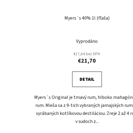
Myers´s 40% 1l (fľaša)
Vyprodáno
€17,64 bez DPH
€21,70
DETAIL
Myers´s Original je tmavý rum, hlboko mahagón
rum. Mieša sa z 9-tich vybraných jamajských rum
vyrábaných kotlíkovou destiláciou. Zreje 2 až 4 r
v sudoch z...