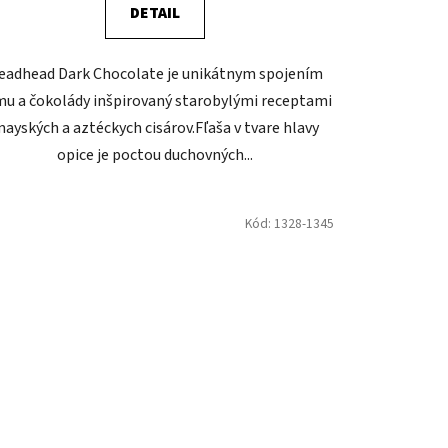
DETAIL
eadhead Dark Chocolate je unikátnym spojením
mu a čokolády inšpirovaný starobylými receptami
ayských a aztéckych cisárov.Fľaša v tvare hlavy
opice je poctou duchovných...
Kód:
1328-1345