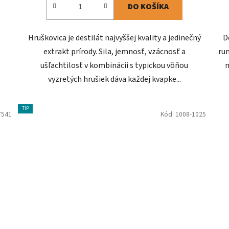
DO KOŠÍKA
Hruškovica je destilát najvyššej kvality a jedinečný
D
extrakt prírody. Sila, jemnosť, vzácnosť a
ru
ušľachtilosť v kombinácii s typickou vôňou
m
vyzretých hrušiek dáva každej kvapke...
TIP
7541
Kód:
1008-1025