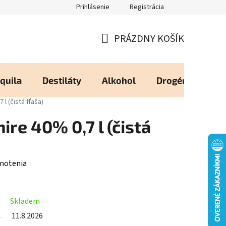
Prihlásenie
Registrácia
eureka - Overené Zákazníkmi
Zásady používania Cookies
Moj
PRÁZDNY KOŠÍK
NÁKUPNÝ
KOŠÍK
quila
Destiláty
Alkohol
Drogéria
Os
l (čistá fľaša)
re 40% 0,7 l (čistá
notenia
Skladem
11.8.2026