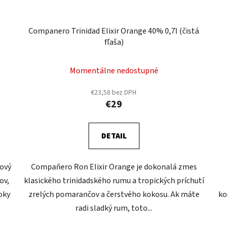
Companero Trinidad Elixir Orange 40% 0,7l (čistá
fľaša)
Momentálne nedostupné
€23,58 bez DPH
€29
DETAIL
ový
Compañero Ron Elixir Orange je dokonalá zmes
ov,
klasického trinidadského rumu a tropických príchutí
oky
zrelých pomarančov a čerstvého kokosu. Ak máte
ko
radi sladký rum, toto...