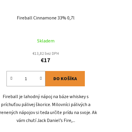
Fireball Cinnamone 33% 0,7l
Skladem
€13,82 bez DPH
€17
DO KOŠÍKA
Fireball je lahodný nápoj na báze whiskey s
príchuťou pálivej škorice. Milovníci pálivých a
renených nápojov si teda určite prídu na svoje. Ak
vám chutí Jack Daniel’s Fire,...