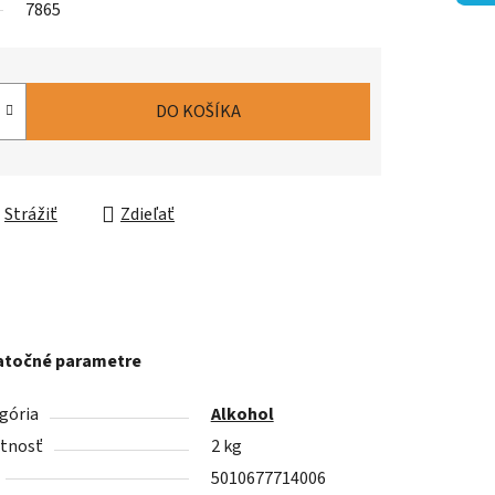
7865
DO KOŠÍKA
Strážiť
Zdieľať
točné parametre
gória
Alkohol
tnosť
2 kg
5010677714006