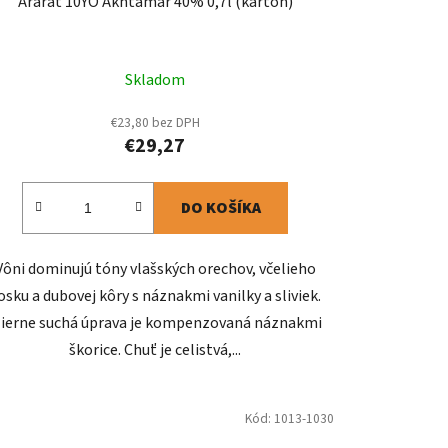
Ararat 10YO Akhtamar 40% 0,7l (kartón)
Skladom
€23,80 bez DPH
€29,27
DO KOŠÍKA
Vôni dominujú tóny vlašských orechov, včelieho
osku a dubovej kôry s náznakmi vanilky a sliviek.
ierne suchá úprava je kompenzovaná náznakmi
škorice. Chuť je celistvá,...
Kód:
1013-1030