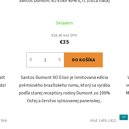
)
Santos Dumont XO Elixir 40% 0,7L (čistá fľaša)
Skladem
€28,46 bez DPH
€35
DO KOŠÍKA
alt
Santos Dumont XO Elixir je limitovaná edícia
dzi
prémiového brazílskeho rumu, ktorý sa vyrába
v
podľa starej receptúry rodiny Dumont zo 100%
M
čistej a čerstvo vylisovanej panenskej...
TIP
7364
Kód:
1405-1422