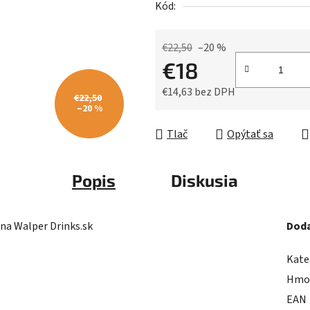
Kód:
z
5
hviezdičiek.
€22,50
–20 %
€18
€14,63 bez DPH
€22,50
–20 %
Jednotková cena:
Tlač
Opýtať sa
Popis
Diskusia
na Walper Drinks.sk
Doda
Kate
Hmo
EAN