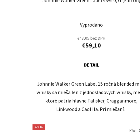
Johnnie Walker Green Label 43% 0,7l (karton
Vyprodáno
€48,05 bez DPH
€59,10
DETAIL
Johnnie Walker Green Label 15 ročná blended m
whisky sa mieša len z jednosladových whisky, me
ktoré patria hlavne Talisker, Cragganmore,
Linkwood a Caol Ila. Pri miešaní...
AKCIA
Kód: