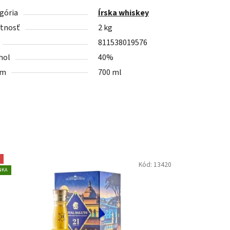
gória
Írska whiskey
tnosť
2 kg
811538019576
hol
40%
em
700 ml
Kód:
13420
NKA