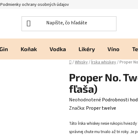
Podmienky ochrany osobných údajov
Kontakty a prevádzka
H
Gin
Koňak
Vodka
Likéry
Víno
Te
Domov
/
Whisky
/
Írska whiskey
/
Proper No.
Proper No. Twe
fľaša)
Priemerné
Neohodnotené
Podrobnosti hod
hodnotenie
Značka:
Proper twelve
produktu
Táto Írska whiskey nesie rukopis hviezd
je
správnej chute mu trvalo až tri roky. J
0,0