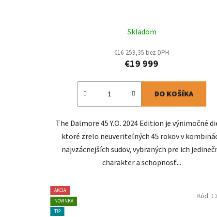
Skladom
€16 259,35 bez DPH
€19 999
DO KOŠÍKA
The Dalmore 45 Y.O. 2024 Edition je výnimočné di
ktoré zrelo neuveriteľných 45 rokov v kombinác
najvzácnejších sudov, vybraných pre ich jedineč
charakter a schopnosť...
AKCIA
Kód:
1
NOVINKA
TIP