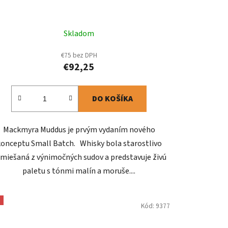
Skladom
€75 bez DPH
€92,25
DO KOŠÍKA
Mackmyra Muddus je prvým vydaním nového
konceptu Small Batch. Whisky bola starostlivo
miešaná z výnimočných sudov a predstavuje živú
paletu s tónmi malín a moruše....
Kód:
9377