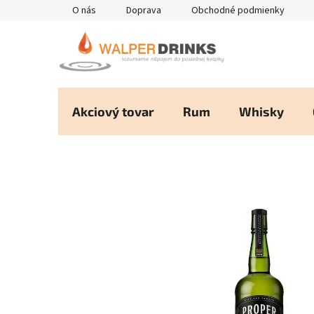
Prejsť
O nás
Doprava
Obchodné podmienky
na
obsah
Akciový tovar
Rum
Whisky