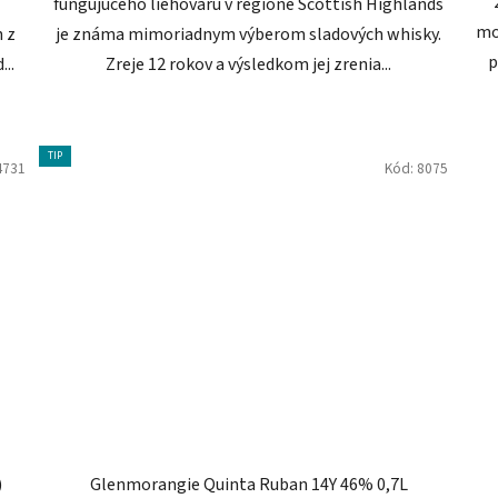
fungujúceho liehovaru v regióne Scottish Highlands
mo
 z
je známa mimoriadnym výberom sladových whisky.
p
..
Zreje 12 rokov a výsledkom jej zrenia...
TIP
4731
Kód:
8075
)
Glenmorangie Quinta Ruban 14Y 46% 0,7L