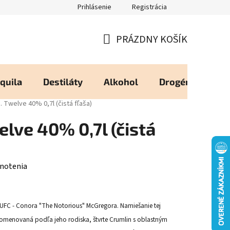
Prihlásenie
Registrácia
eureka - Overené Zákazníkmi
Zásady používania Cookies
Moj
PRÁZDNY KOŠÍK
NÁKUPNÝ
KOŠÍK
quila
Destiláty
Alkohol
Drogéria
Os
 Twelve 40% 0,7l (čistá fľaša)
lve 40% 0,7l (čistá
notenia
y UFC - Conora "The Notorious" McGregora. Namiešanie tej
e pomenovaná podľa jeho rodiska, štvrte Crumlin s oblastným