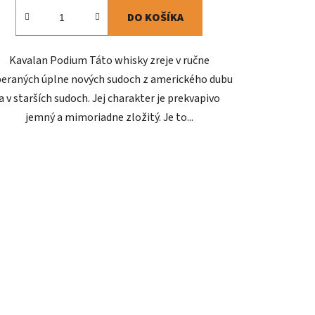
DO KOŠÍKA
Kavalan Podium Táto whisky zreje v ručne
beraných úplne nových sudoch z amerického dubu
a v starších sudoch. Jej charakter je prekvapivo
jemný a mimoriadne zložitý. Je to...