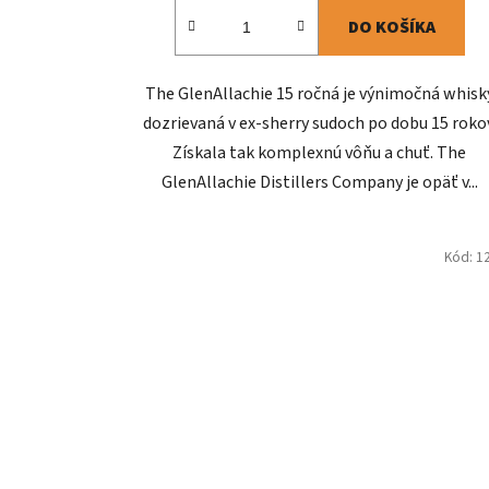
DO KOŠÍKA
The GlenAllachie 15 ročná je výnimočná whisk
dozrievaná v ex-sherry sudoch po dobu 15 rokov
Získala tak komplexnú vôňu a chuť. The
GlenAllachie Distillers Company je opäť v...
Kód:
1