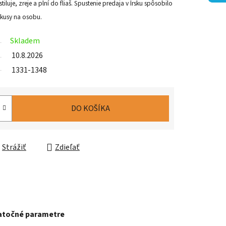
iluje, zreje a plní do fliaš. Spustenie predaja v Írsku spôsobilo
2 kusy na osobu.
Skladem
10.8.2026
1331-1348
DO KOŠÍKA
Strážiť
Zdieľať
točné parametre