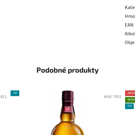
Kate
Hmo
EAN
Alko
Obj
Podobné produkty
TIP
AKCIA
-811
Kód:
7001
NOVI
TIP