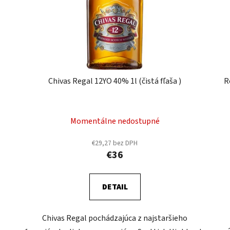
Chivas Regal 12YO 40% 1l (čistá fľaša )
R
Momentálne nedostupné
€29,27 bez DPH
€36
DETAIL
Chivas Regal pochádzajúca z najstaršieho