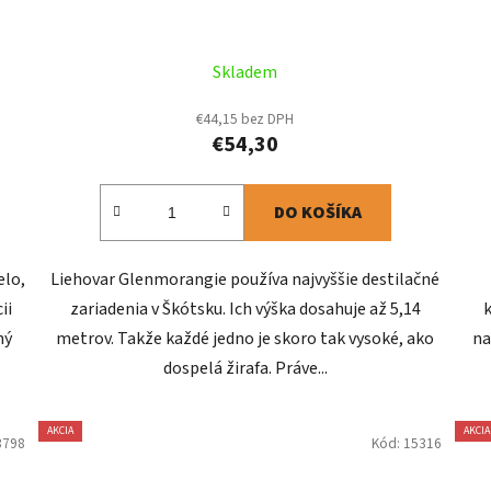
Skladem
€44,15 bez DPH
€54,30
DO KOŠÍKA
elo,
Liehovar Glenmorangie používa najvyššie destilačné
ii
zariadenia v Škótsku. Ich výška dosahuje až 5,14
ný
metrov. Takže každé jedno je skoro tak vysoké, ako
na
dospelá žirafa. Práve...
AKCIA
AKCIA
3798
Kód:
15316