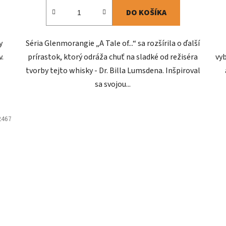
DO KOŠÍKA
y
Séria Glenmorangie „A Tale of...“ sa rozšírila o ďalší
.
prírastok, ktorý odráža chuť na sladké od režiséra
vy
tvorby tejto whisky - Dr. Billa Lumsdena. Inšpiroval
sa svojou...
2467