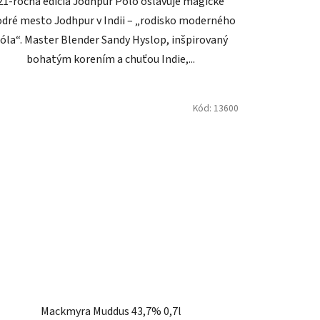
21-ročná edícia Jodhpur Polo oslavuje magické
dré mesto Jodhpur v Indii – „rodisko moderného
óla“. Master Blender Sandy Hyslop, inšpirovaný
bohatým korením a chuťou Indie,...
Kód:
13600
Mackmyra Muddus 43,7% 0,7l