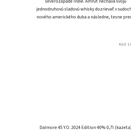
severozápade Indie. Amrut necháva svoju
jednodruhovú sladovú whisky dozrievať v sudoch
nového amerického duba a následne, tesne pred.
Kód:
1
Dalmore 45 Y.O. 2024 Edition 40% 0,7l (kazeta