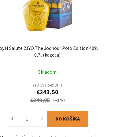
oyal Salute 21YO The Jodhour Polo Edition 40%
0,7l (kazeta)
Skladom
€197,97 bez DPH
€243,50
€249,95
(–2 %)
DO KOŠÍKA