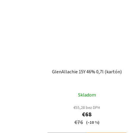
GlenAllachie 15Y 46% 0,7l (kartón)
Skladom
€55,28 bez DPH
€68
€76
(–10 %)