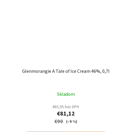
Glenmorangie A Tale of Ice Cream 46%, 0,7l
Skladom
€65,95 bez DPH
€81,12
€90
(–9 %)