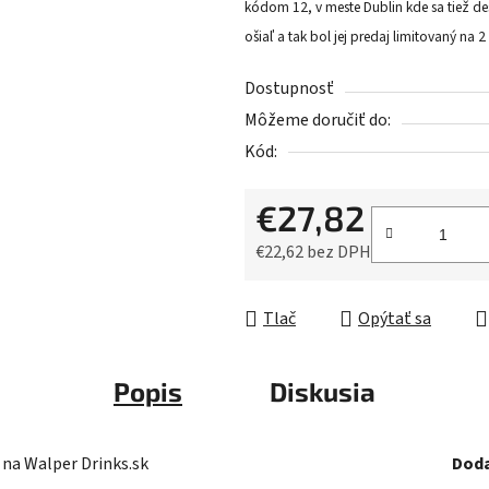
kódom 12, v meste Dublin kde sa tiež dest
z
ošiaľ a tak bol jej predaj limitovaný na 
5
hviezdičiek.
Dostupnosť
Môžeme doručiť do:
Kód:
€27,82
€22,62 bez DPH
Jednotková cena:
Tlač
Opýtať sa
Popis
Diskusia
 na Walper Drinks.sk
Doda