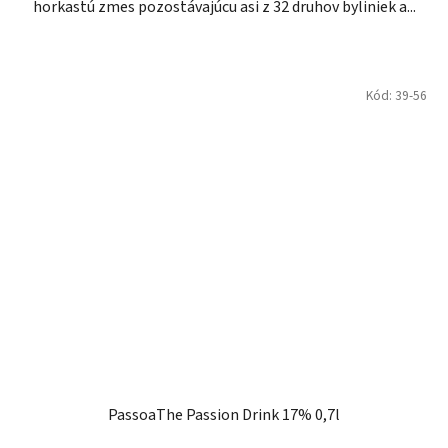
horkastú zmes pozostávajúcu asi z 32 druhov byliniek a...
Kód:
39-56
PassoaThe Passion Drink 17% 0,7l