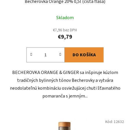
Becherovka Orange 20% 0,5l (čistá fľaša)
Skladom
€7,96 bez DPH
€9,79
DO KOŠÍKA
BECHEROVKA ORANGE & GINGER sa inšpiruje kúzlom
tradičných bylinných tónov Becherovky a vytvára
neodolateľnú kombináciu osviežujúcej chuti šťavnatého
pomaranča s jemným...
Kód:
12632