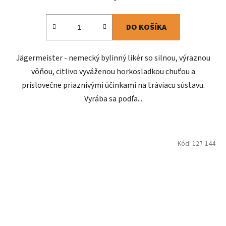
DO KOŠÍKA
Jägermeister - nemecký bylinný likér so silnou, výraznou
vôňou, citlivo vyváženou horkosladkou chuťou a
príslovečne priaznivými účinkami na tráviacu sústavu.
Vyrába sa podľa...
Kód:
127-144