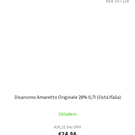
Kód:
107-124
Disaronno Amaretto Originale 28% 0,7l (čistá fľaša)
Skladem
€20,21 bez DPH
€24,86