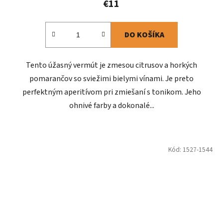
€11
DO KOŠÍKA
Tento úžasný vermút je zmesou citrusov a horkých
pomarančov so sviežimi bielymi vínami. Je preto
perfektným aperitívom pri zmiešaní s tonikom. Jeho
ohnivé farby a dokonalé...
Kód:
1527-1544