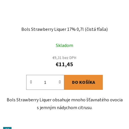
Bols Strawberry Liquer 17% 0,7l (čistá fľaša)
Skladom
€9,31 bez DPH
€11,45
DO KOŠÍKA
Bols Strawberry Liquer obsahuje mnoho šťavnatého ovocia
s jemným nádychom citrusu.