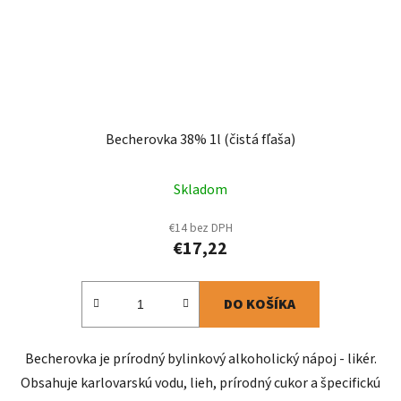
Becherovka 38% 1l (čistá fľaša)
Skladom
€14 bez DPH
€17,22
DO KOŠÍKA
Becherovka je prírodný bylinkový alkoholický nápoj - likér.
Obsahuje karlovarskú vodu, lieh, prírodný cukor a špecifickú