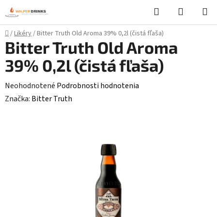
Prejsť
Hľadať
NÁKUP
na
KOŠÍK
obsah
Domov
/
Likéry
/
Bitter Truth Old Aroma 39% 0,2l (čistá fľaša)
Bitter Truth Old Aroma
39% 0,2l (čistá fľaša)
Priemerné
Neohodnotené
Podrobnosti hodnotenia
hodnotenie
Značka:
Bitter Truth
produktu
je
0,0
z
5
hviezdičiek.