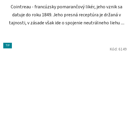
Cointreau - francúzsky pomarančový likér, jeho vznik sa
datuje do roku 1849. Jeho presná receptúra je držaná v
tajnosti, v zásade však ide o spojenie neutrálneho liehu ....
TIP
Kód:
6149