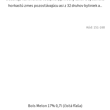
horkastú zmes pozostávajúcu asi z 32 druhov byliniek a...
Kód:
151-168
Bols Melon 17% 0,7l (čistá fľaša)