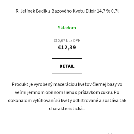
R. Jelínek Budík z Bazového Kvetu Elixir 14,7 % 0,7l
Skladom
€10,07 bez DPH
€12,39
DETAIL
Produkt je vyrobený maceráciou kvetov čiernej bazy vo
veľmi jemnom obilnom liehu s prídavkom cukru. Po
dokonalom vylúhovaní sú kvety odfiltrované a zostáva tak
charakteristická...