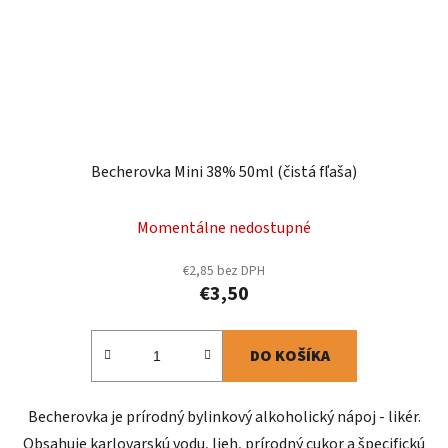
Becherovka Mini 38% 50ml (čistá fľaša)
Momentálne nedostupné
€2,85 bez DPH
€3,50
DO KOŠÍKA
Becherovka je prírodný bylinkový alkoholický nápoj - likér.
Obsahuje karlovarskú vodu, lieh, prírodný cukor a špecifickú