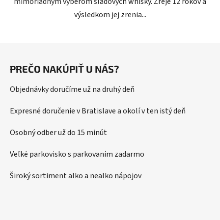
mimoriadnym výberom sladových whisky. Zreje 12 rokov a
výsledkom jej zrenia...
Z
á
PREČO NAKÚPIŤ U NÁS?
p
ä
Objednávky doručíme už na druhý deň
t
i
Expresné doručenie v Bratislave a okolí v ten istý deň
e
Osobný odber už do 15 minút
Veľké parkovisko s parkovaním zadarmo
Široký sortiment alko a nealko nápojov