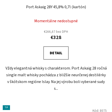
Port Askaig 28Y 45,8% 0,7l (kartón)
Momentálne nedostupné
€266,67 bez DPH
€328
DETAIL
Vždy elegantná whisky s charakterom. Port Askaig 28 ročná
single malt whisky pochádza z bližšie neurčenej destilérky
v škótskom regióne Islay. Na jej výrobu boli vyberané sudy
s...
TIP
Kód:
8075