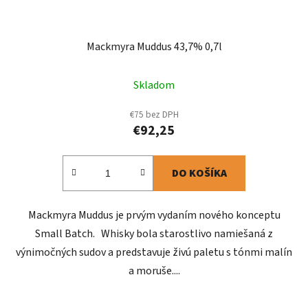
Mackmyra Muddus 43,7% 0,7l
Skladom
€75 bez DPH
€92,25
DO KOŠÍKA
Mackmyra Muddus je prvým vydaním nového konceptu
Small Batch. Whisky bola starostlivo namiešaná z
výnimočných sudov a predstavuje živú paletu s tónmi malín
a moruše....