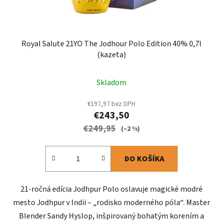
Royal Salute 21YO The Jodhour Polo Edition 40% 0,7l
(kazeta)
Skladom
€197,97 bez DPH
€243,50
€249,95
(–2 %)
DO KOŠÍKA
21-ročná edícia Jodhpur Polo oslavuje magické modré
mesto Jodhpur v Indii – „rodisko moderného póla“. Master
Blender Sandy Hyslop, inšpirovaný bohatým korením a