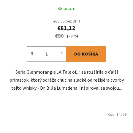
Skladom
€65,95 bez DPH
€81,12
€90
(–9 %)
DO KOŠÍKA
Séria Glenmorangie „A Tale of...“ sa rozšírila o ďalší
prírastok, ktorý odráža chuť na sladké od režiséra tvorby
tejto whisky - Dr. Billa Lumsdena. Inšpiroval sa svojou...
Kód:
14569