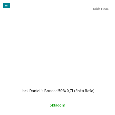
TIP
Kód:
10587
Jack Daniel's Bonded 50% 0,7l (čistá fľaša)
Skladom