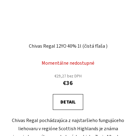
Chivas Regal 12YO 40% 1l (čistá fľaša )
Momentálne nedostupné
€29,27 bez DPH
€36
DETAIL
Chivas Regal pochádzajúca z najstaršieho fungujúceho
liehovaru v regióne Scottish Highlands je známa