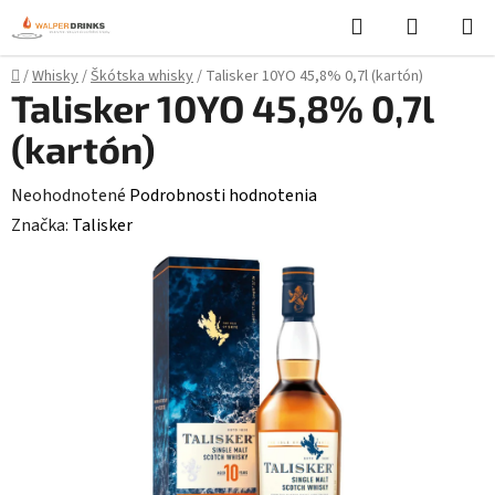
Prejsť
Hľadať
NÁKUP
na
KOŠÍK
obsah
Domov
/
Whisky
/
Škótska whisky
/
Talisker 10YO 45,8% 0,7l (kartón)
Talisker 10YO 45,8% 0,7l
(kartón)
Priemerné
Neohodnotené
Podrobnosti hodnotenia
hodnotenie
Značka:
Talisker
produktu
je
0,0
z
5
hviezdičiek.