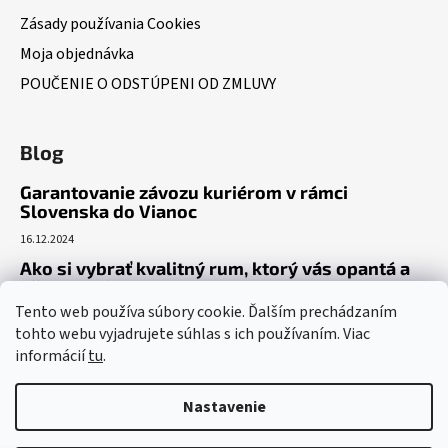
Zásady používania Cookies
Moja objednávka
POUČENIE O ODSTÚPENI OD ZMLUVY
Blog
Garantovanie závozu kuriérom v rámci
Slovenska do Vianoc
16.12.2024
Ako si vybrať kvalitný rum, ktorý vás opantá a
už nepustí?
Tento web používa súbory cookie. Ďalším prechádzaním
16.6.2023
tohto webu vyjadrujete súhlas s ich používaním. Viac
Dokonalý gin tonic recept – ako si pripraviť toto
informácií
tu
.
osviežujúce letné eso?
19.5.2023
Nastavenie