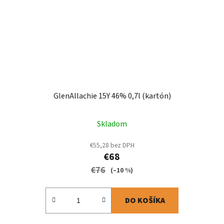
GlenAllachie 15Y 46% 0,7l (kartón)
Skladom
€55,28 bez DPH
€68
€76
(–10 %)
DO KOŠÍKA