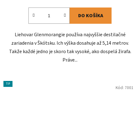
DO KOŠÍKA
Liehovar Glenmorangie používa najvyššie destilačné
zariadenia v Škótsku. Ich výška dosahuje až 5,14 metrov.
Takže každé jedno je skoro tak vysoké, ako dospelá žirafa.
Práve...
TIP
Kód:
7001