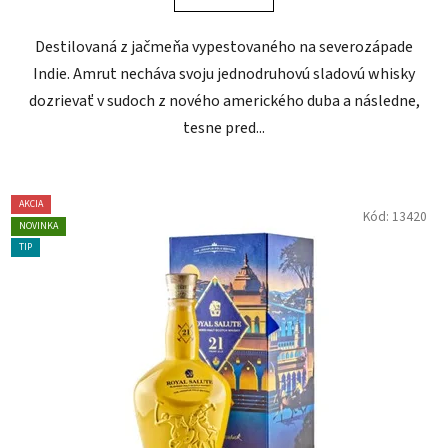
Destilovaná z jačmeňa vypestovaného na severozápade
Indie. Amrut necháva svoju jednodruhovú sladovú whisky
dozrievať v sudoch z nového amerického duba a následne,
tesne pred...
AKCIA
Kód:
13420
NOVINKA
TIP