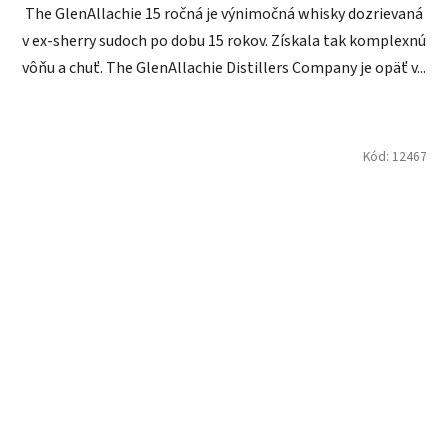
The GlenAllachie 15 ročná je výnimočná whisky dozrievaná
v ex-sherry sudoch po dobu 15 rokov. Získala tak komplexnú
vôňu a chuť. The GlenAllachie Distillers Company je opäť v...
Kód:
12467