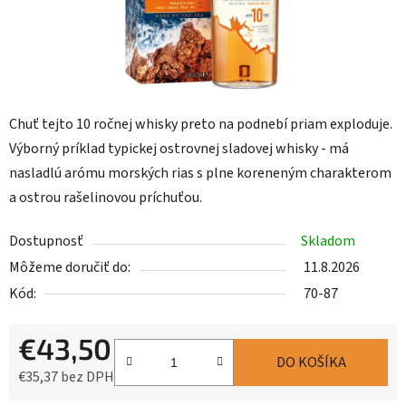
Chuť tejto 10 ročnej whisky preto na podnebí priam exploduje.
Výborný príklad typickej ostrovnej sladovej whisky - má
nasladlú arómu morských rias s plne koreneným charakterom
a ostrou rašelinovou príchuťou.
Dostupnosť
Skladom
Môžeme doručiť do:
11.8.2026
Kód:
70-87
€43,50
DO KOŠÍKA
€35,37 bez DPH
Jednotková cena: