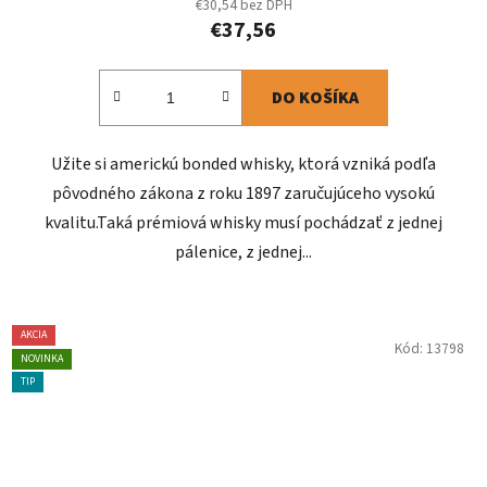
€30,54 bez DPH
€37,56
DO KOŠÍKA
Užite si americkú bonded whisky, ktorá vzniká podľa
pôvodného zákona z roku 1897 zaručujúceho vysokú
kvalitu.Taká prémiová whisky musí pochádzať z jednej
pálenice, z jednej...
AKCIA
Kód:
13798
NOVINKA
TIP