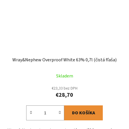
Wray&Nephew Overproof White 63% 0,7l (čistá fľaša)
Skladem
€23,33 bez DPH
€28,70
DO KOŠÍKA