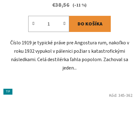
€38,56
(–11 %)
DO KOŠÍKA
Číslo 1919 je typické práve pre Angostura rum, nakoľko v
roku 1932 vypukol v pálenici požiar s katastrofickými
následkami. Celá destilérka ľahla popolom. Zachoval sa
jeden...
TIP
Kód:
345-362