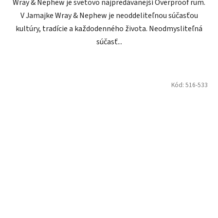
Wray & Nephew je svetovo najpredávanejší Overproof rum.
V Jamajke Wray & Nephew je neoddeliteľnou súčasťou
kultúry, tradície a každodenného života. Neodmysliteľná
súčasť...
Kód:
516-533