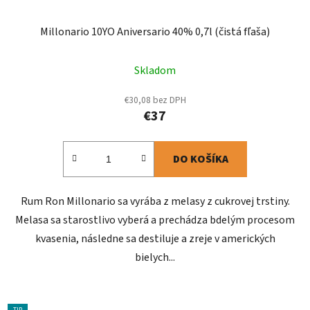
Millonario 10YO Aniversario 40% 0,7l (čistá fľaša)
Skladom
€30,08 bez DPH
€37
DO KOŠÍKA
Rum Ron Millonario sa vyrába z melasy z cukrovej trstiny.
Melasa sa starostlivo vyberá a prechádza bdelým procesom
kvasenia, následne sa destiluje a zreje v amerických
bielych...