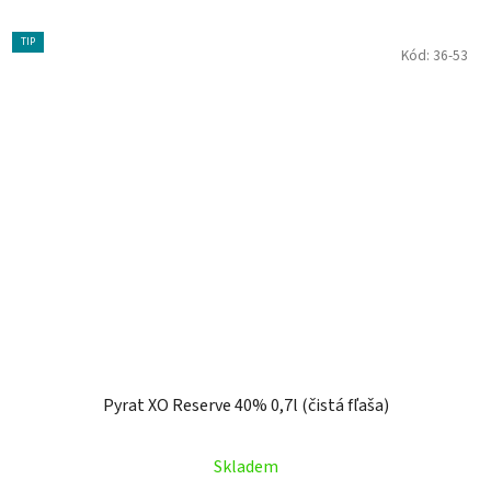
TIP
Kód:
36-53
Pyrat XO Reserve 40% 0,7l (čistá fľaša)
Priemerné
Skladem
hodnotenie