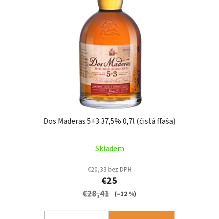
Dos Maderas 5+3 37,5% 0,7l (čistá fľaša)
Skladem
€20,33 bez DPH
€25
€28,41
(–12 %)