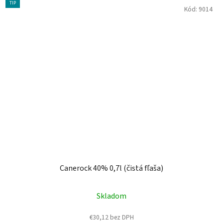
TIP
Kód:
9014
Canerock 40% 0,7l (čistá fľaša)
Skladom
€30,12 bez DPH