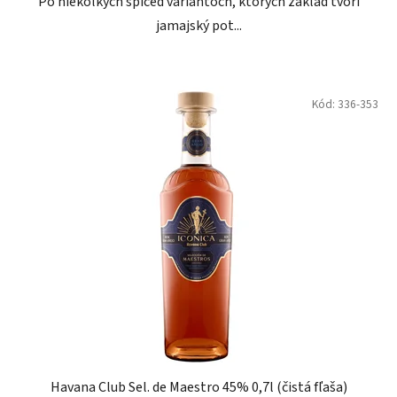
Po niekoľkých spiced variantoch, ktorých základ tvorí
jamajský pot...
Kód:
336-353
Havana Club Sel. de Maestro 45% 0,7l (čistá fľaša)