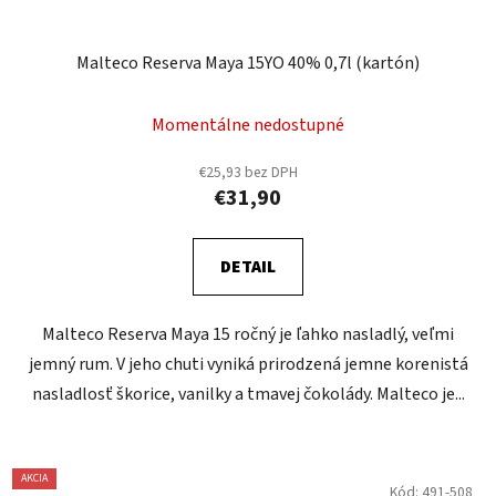
Malteco Reserva Maya 15YO 40% 0,7l (kartón)
Momentálne nedostupné
€25,93 bez DPH
€31,90
DETAIL
Malteco Reserva Maya 15 ročný je ľahko nasladlý, veľmi
jemný rum. V jeho chuti vyniká prirodzená jemne korenistá
nasladlosť škorice, vanilky a tmavej čokolády. Malteco je...
AKCIA
Kód:
491-508