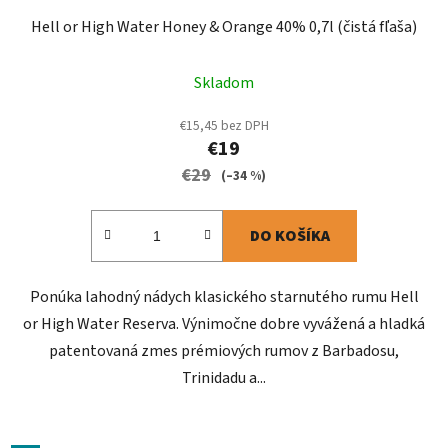
Hell or High Water Honey & Orange 40% 0,7l (čistá fľaša)
Skladom
€15,45 bez DPH
€19
€29
(–34 %)
DO KOŠÍKA
Ponúka lahodný nádych klasického starnutého rumu Hell
or High Water Reserva. Výnimočne dobre vyvážená a hladká
patentovaná zmes prémiových rumov z Barbadosu,
Trinidadu a...