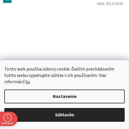
TIP
Kód:
3513-3536
Tento web používa súbory cookie. Ďalším prechádzaním
tohto webu vyjadrujete súhlas s ich používaním. Viac
informácií
tu
.
A.H. Riise Non Plus Ultra Black Edition 25y 42% 0,7 l
Nastavenie
(kartón)
Súhlasím
Momentálne nedostupné
Zobraziť