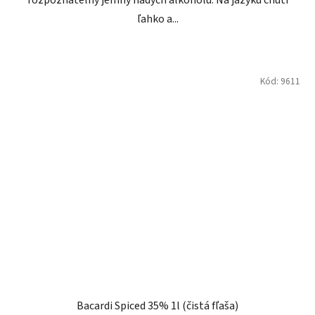
rozpoznateľný jemný nádych alkoholu. Na jazyku chutí
ľahko a...
Kód:
9611
Bacardi Spiced 35% 1l (čistá fľaša)