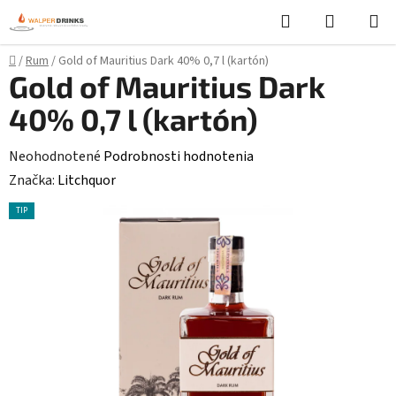
Prejsť
Hľadať
NÁKUP
na
KOŠÍK
obsah
Domov
/
Rum
/
Gold of Mauritius Dark 40% 0,7 l (kartón)
Gold of Mauritius Dark
40% 0,7 l (kartón)
Priemerné
Neohodnotené
Podrobnosti hodnotenia
hodnotenie
Značka:
Litchquor
produktu
TIP
je
0,0
z
5
hviezdičiek.