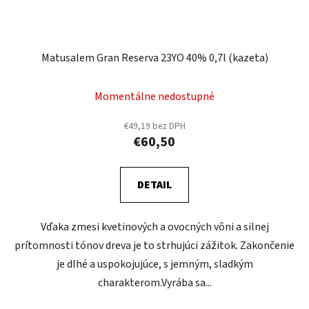
Matusalem Gran Reserva 23YO 40% 0,7l (kazeta)
Momentálne nedostupné
€49,19 bez DPH
€60,50
DETAIL
Vďaka zmesi kvetinových a ovocných vôni a silnej
prítomnosti tónov dreva je to strhujúci zážitok. Zakončenie
je dlhé a uspokojujúce, s jemným, sladkým
charakterom.Vyrába sa...