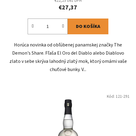
€22,25 bez DPH
€27,37
DO KOŠÍKA
Horúca novinka od obľúbenej panamskej značky The
Demon's Share. Fľaša El Oro del Diablo alebo Diablovo
zlato v sebe skrýva lahodný zlatý mok, ktorý omámi vaše
chuťové bunky. V...
Kód:
121-291