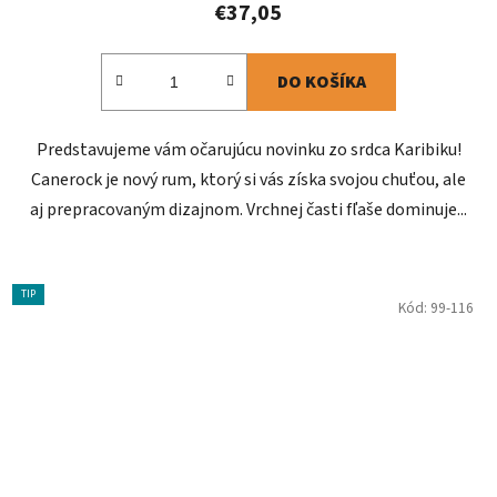
€37,05
DO KOŠÍKA
Predstavujeme vám očarujúcu novinku zo srdca Karibiku!
Canerock je nový rum, ktorý si vás získa svojou chuťou, ale
aj prepracovaným dizajnom. Vrchnej časti fľaše dominuje...
TIP
Kód:
99-116