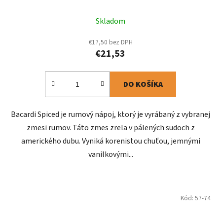
Skladom
€17,50 bez DPH
€21,53
DO KOŠÍKA
Bacardi Spiced je rumový nápoj, ktorý je vyrábaný z vybranej
zmesi rumov. Táto zmes zrela v pálených sudoch z
amerického dubu. Vyniká korenistou chuťou, jemnými
vanilkovými...
Kód:
57-74