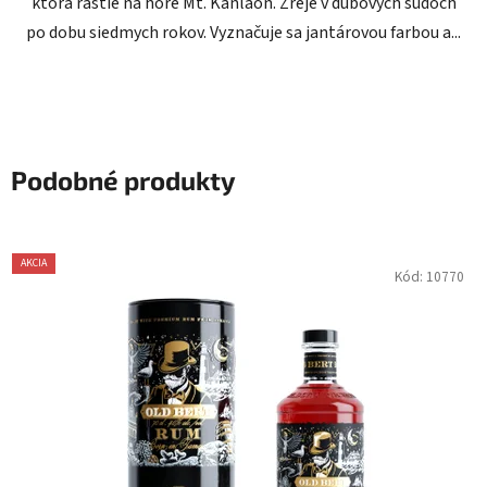
ktorá rastie na hore Mt. Kanlaon. Zreje v dubových sudoch
po dobu siedmych rokov. Vyznačuje sa jantárovou farbou a...
Podobné produkty
AKCIA
Kód:
10770