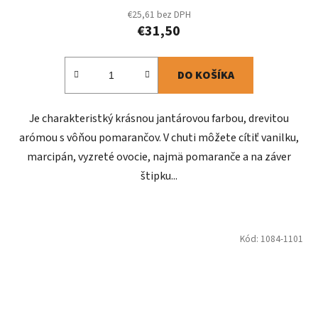
produktu
€25,61 bez DPH
€31,50
je
5,0
z
DO KOŠÍKA
5
hviezdičiek.
Je charakteristký krásnou jantárovou farbou, drevitou
arómou s vôňou pomarančov. V chuti môžete cítiť vanilku,
marcipán, vyzreté ovocie, najmä pomaranče a na záver
štipku...
Kód:
1084-1101