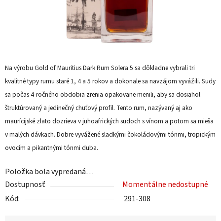
Na výrobu Gold of Mauritius Dark Rum
Solera
5 sa dôkladne vybrali tri
kvalitné typy rumu staré 1, 4 a 5 rokov a dokonale sa navzájom vyvážili. Sudy
sa počas 4-ročného obdobia zrenia opakovane menili, aby sa dosiahol
štruktúrovaný a jedinečný chuťový profil. Tento rum, nazývaný aj ako
maurícijské zlato dozrieva v juhoafrických sudoch s vínom a potom sa mieša
v malých dávkach. Dobre vyvážené sladkými čokoládovými tónmi, tropickým
ovocím a pikantnými tónmi duba.
Položka bola vypredaná…
Dostupnosť
Momentálne nedostupné
Kód:
291-308