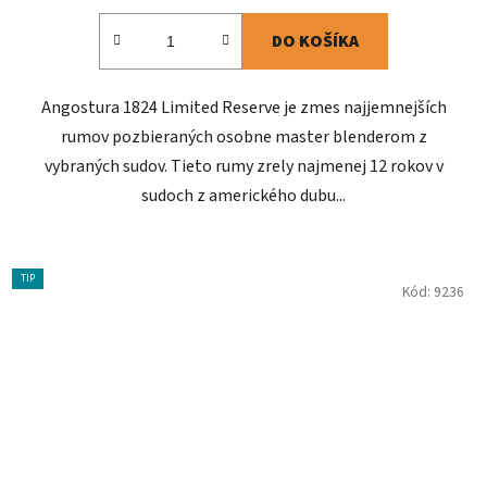
DO KOŠÍKA
Angostura 1824 Limited Reserve je zmes najjemnejších
rumov pozbieraných osobne master blenderom z
vybraných sudov. Tieto rumy zrely najmenej 12 rokov v
sudoch z amerického dubu...
TIP
Kód:
9236