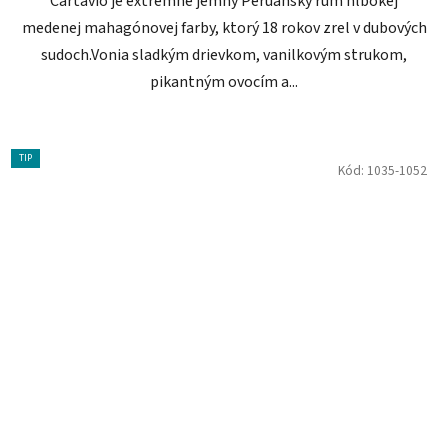
Cartavio je extrémne jemný Peruánsky rum hlbokej
medenej mahagónovej farby, ktorý 18 rokov zrel v dubových
sudoch.Vonia sladkým drievkom, vanilkovým strukom,
pikantným ovocím a...
TIP
Kód:
1035-1052