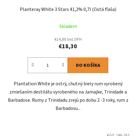
Planteray White 3 Stars 41,2% 0,7l (čistá fľaša)
Skladem
€14,88 bez DPH
€18,30
DO KOŠÍKA
Plantation White je ostrý, chutný biely rum vyrobený
zmiešaním destilátu vyrobeného na Jamajke, Trinidade a
Barbadose. Rumy z Trinidadu zrejú po dobu 2 -3 roky, rum z
Barbadosu...
Kód:
246-263