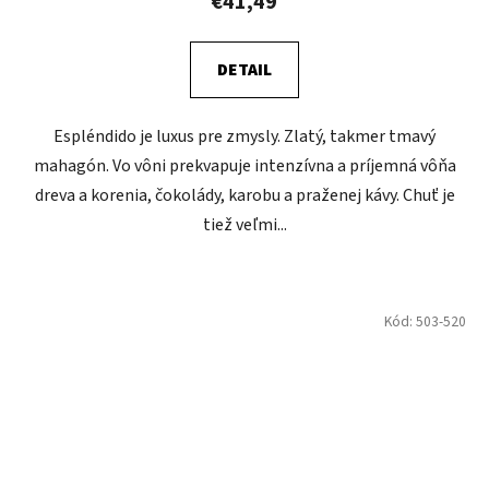
€41,49
DETAIL
Espléndido je luxus pre zmysly. Zlatý, takmer tmavý
mahagón. Vo vôni prekvapuje intenzívna a príjemná vôňa
dreva a korenia, čokolády, karobu a praženej kávy. Chuť je
tiež veľmi...
Kód:
503-520