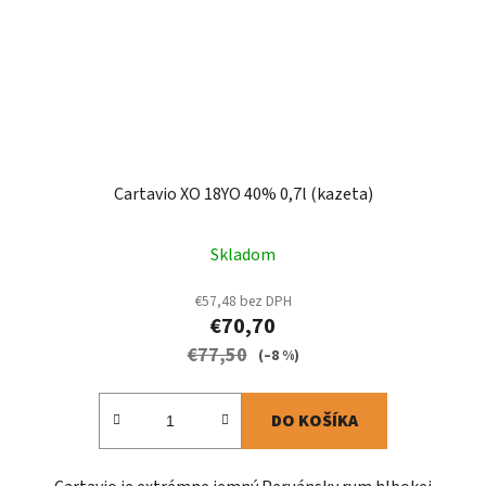
Cartavio XO 18YO 40% 0,7l (kazeta)
Skladom
€57,48 bez DPH
€70,70
€77,50
(–8 %)
DO KOŠÍKA