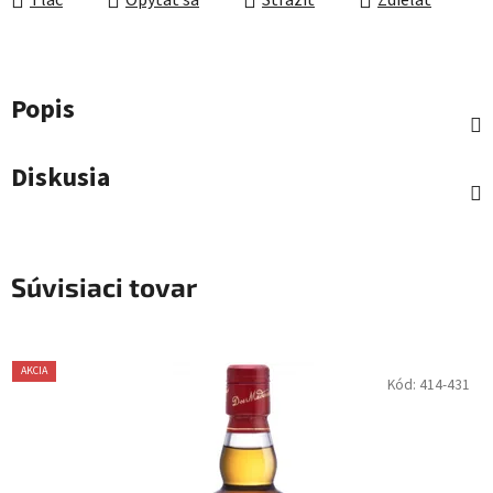
Tlač
Opýtať sa
Strážiť
Zdieľať
Popis
Diskusia
Súvisiaci tovar
AKCIA
Kód:
414-431