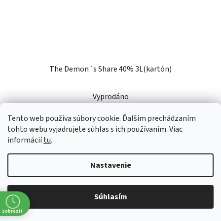
The Demon´s Share 40% 3L(kartón)
Vyprodáno
Tento web používa súbory cookie. Ďalším prechádzaním
€142,28 bez DPH
€175
tohto webu vyjadrujete súhlas s ich používaním. Viac
informácií
tu
.
DETAIL
Nastavenie
The Demon's Share Rum je rum, ktorý predtým ako uzrel
Súhlasím
svetlo sveta podliehal niekoľkoročným prípravám. Špičkový
Zobraziť
rum z exotickej Panamy, v ktorom sa snúbia chute a vône o