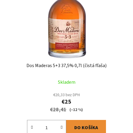
Dos Maderas 5+3 37,5% 0,7l (čistá fľaša)
Skladem
€20,33 bez DPH
€25
€28,41
(–12 %)
DO KOŠÍKA