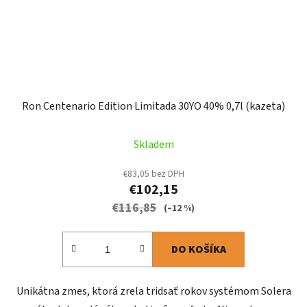
Ron Centenario Edition Limitada 30YO 40% 0,7l (kazeta)
Skladem
€83,05 bez DPH
€102,15
€116,85
(–12 %)
DO KOŠÍKA
Unikátna zmes, ktorá zrela tridsať rokov systémom Solera