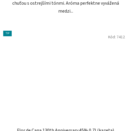
chuťou s ostrejšími tónmi. Aróma perfektne vyvážená
medzi...
TIP
Kód:
7412
Flor de Cana 130th Anniversary 45% 0,7l (kazeta)