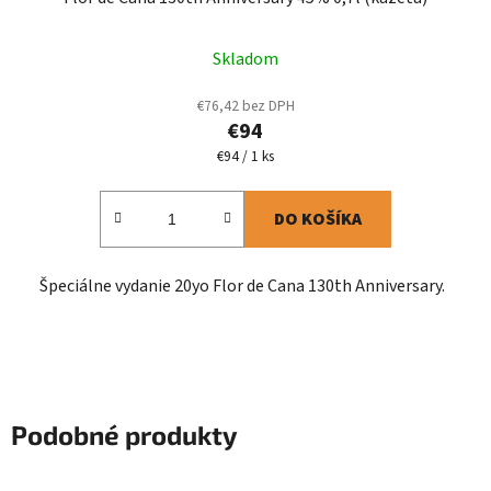
Skladom
€76,42 bez DPH
€94
Jednotková
€94 / 1 ks
cena:
DO KOŠÍKA
Špeciálne vydanie 20yo Flor de Cana 130th Anniversary.
Podobné produkty