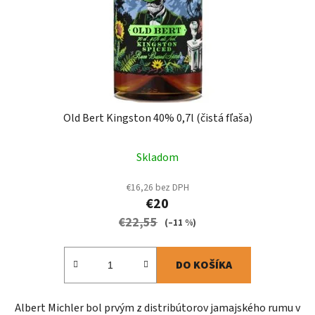
Old Bert Kingston 40% 0,7l (čistá fľaša)
Skladom
€16,26 bez DPH
€20
€22,55
(–11 %)
DO KOŠÍKA
Albert Michler bol prvým z distribútorov jamajského rumu v