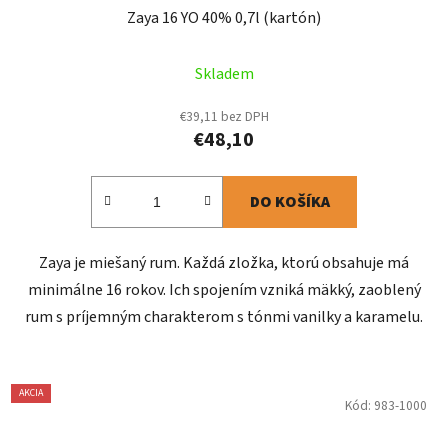
Zaya 16 YO 40% 0,7l (kartón)
Skladem
€39,11 bez DPH
€48,10
DO KOŠÍKA
Zaya je miešaný rum. Každá zložka, ktorú obsahuje má
minimálne 16 rokov. Ich spojením vzniká mäkký, zaoblený
rum s príjemným charakterom s tónmi vanilky a karamelu.
AKCIA
Kód:
983-1000