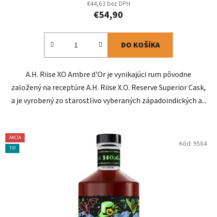
€44,63 bez DPH
€54,90
DO KOŠÍKA
A.H. Riise XO Ambre d'Or je vynikajúci rum pôvodne
založený na receptúre A.H. Riise X.O. Reserve Superior Cask,
a je vyrobený zo starostlivo vyberaných západoindických a...
AKCIA
Kód:
9584
TIP