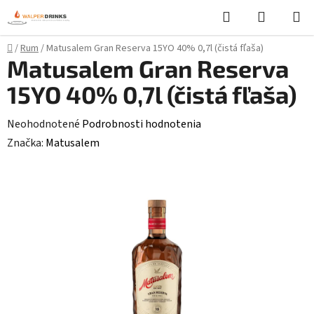
Prejsť
Hľadať
NÁKUP
na
KOŠÍK
obsah
Domov
/
Rum
/
Matusalem Gran Reserva 15YO 40% 0,7l (čistá fľaša)
Matusalem Gran Reserva
15YO 40% 0,7l (čistá fľaša)
Priemerné
Neohodnotené
Podrobnosti hodnotenia
hodnotenie
Značka:
Matusalem
produktu
je
0,0
z
5
hviezdičiek.