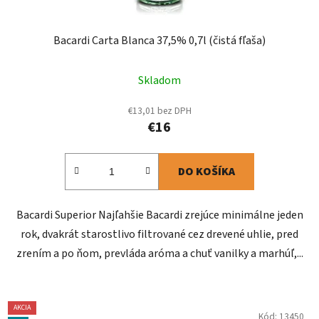
Bacardi Carta Blanca 37,5% 0,7l (čistá fľaša)
Skladom
€13,01 bez DPH
€16
DO KOŠÍKA
Bacardi Superior Najľahšie Bacardi zrejúce minimálne jeden
rok, dvakrát starostlivo filtrované cez drevené uhlie, pred
zrením a po ňom, prevláda aróma a chuť vanilky a marhúľ,...
AKCIA
Kód:
13450