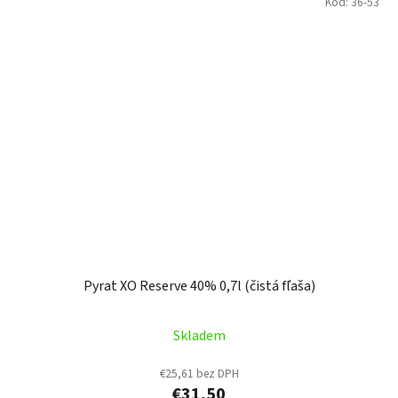
Kód:
36-53
Pyrat XO Reserve 40% 0,7l (čistá fľaša)
Priemerné
Skladem
hodnotenie
produktu
€25,61 bez DPH
€31,50
je