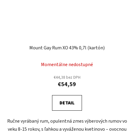
Mount Gay Rum XO 43% 0,7l (kartón)
Momentálne nedostupné
€44,38 bez DPH
€54,59
DETAIL
Ručne vyrábaný rum, opulentná zmes výberových rumov vo
veku 8-15 rokov, s ľahkou a vyváženou kvetinovo – ovocnou