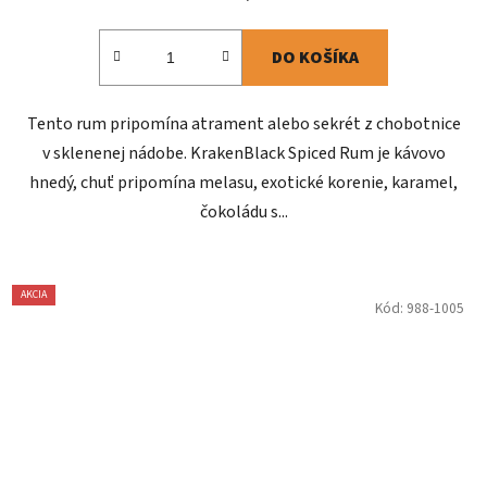
DO KOŠÍKA
Tento rum pripomína atrament alebo sekrét z chobotnice
v sklenenej nádobe. KrakenBlack Spiced Rum je kávovo
hnedý, chuť pripomína melasu, exotické korenie, karamel,
čokoládu s...
AKCIA
Kód:
988-1005