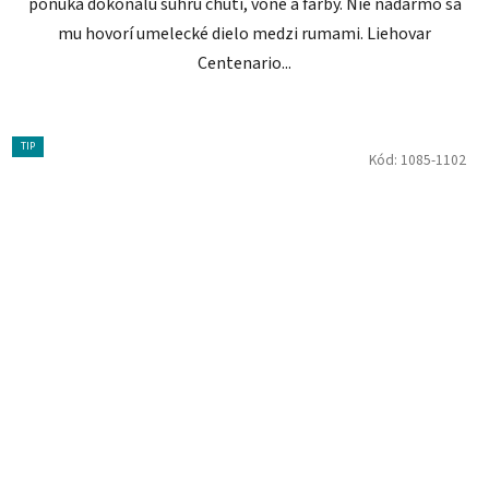
ponúka dokonalú súhru chuti, vône a farby. Nie nadarmo sa
mu hovorí umelecké dielo medzi rumami. Liehovar
Centenario...
TIP
Kód:
1085-1102