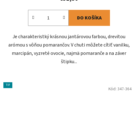
5,0
z
DO KOŠÍKA
5
hviezdičiek.
Je charakteristký krásnou jantárovou farbou, drevitou
arómou s vôňou pomarančov. V chuti môžete cítiť vanilku,
marcipán, vyzreté ovocie, najmä pomaranče a na záver
štipku...
TIP
Kód:
347-364