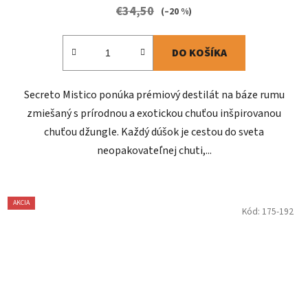
€34,50
(–20 %)
DO KOŠÍKA
Secreto Mistico ponúka prémiový destilát na báze rumu
zmiešaný s prírodnou a exotickou chuťou inšpirovanou
chuťou džungle. Každý dúšok je cestou do sveta
neopakovateľnej chuti,...
AKCIA
Kód:
175-192