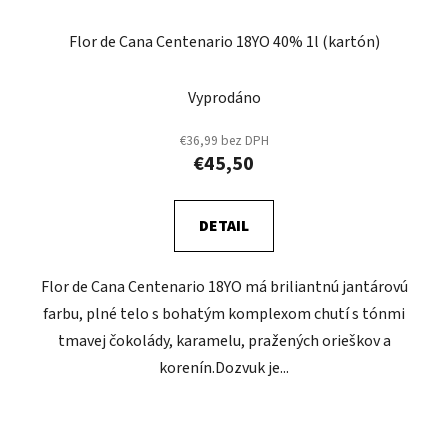
Flor de Cana Centenario 18YO 40% 1l (kartón)
Vyprodáno
€36,99 bez DPH
€45,50
DETAIL
Flor de Cana Centenario 18YO má briliantnú jantárovú
farbu, plné telo s bohatým komplexom chutí s tónmi
tmavej čokolády, karamelu, pražených orieškov a
korenín.Dozvuk je...