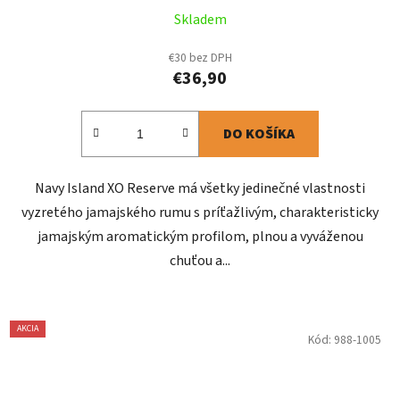
Skladem
€30 bez DPH
€36,90
DO KOŠÍKA
Navy Island XO Reserve má všetky jedinečné vlastnosti
vyzretého jamajského rumu s príťažlivým, charakteristicky
jamajským aromatickým profilom, plnou a vyváženou
chuťou a...
AKCIA
Kód:
988-1005