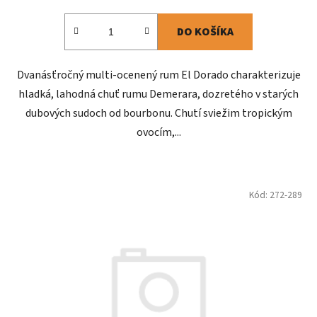
DO KOŠÍKA
Dvanásťročný multi-ocenený rum El Dorado charakterizuje
hladká, lahodná chuť rumu Demerara, dozretého v starých
dubových sudoch od bourbonu. Chutí sviežim tropickým
ovocím,...
Kód:
272-289