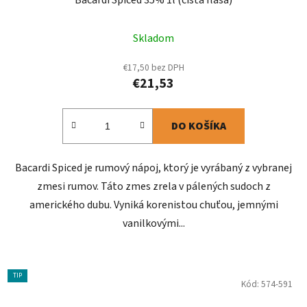
Bacardi Spiced 35% 1l (čistá fľaša)
Skladom
€17,50 bez DPH
€21,53
DO KOŠÍKA
Bacardi Spiced je rumový nápoj, ktorý je vyrábaný z vybranej
zmesi rumov. Táto zmes zrela v pálených sudoch z
amerického dubu. Vyniká korenistou chuťou, jemnými
vanilkovými...
TIP
Kód:
574-591