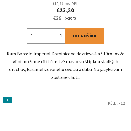
€18,86 bez DPH
€23,20
€29
(–20 %)
DO KOŠÍKA
Rum Barcelo Imperial Dominicano dozrieva 4 až 10rokov.Vo
vôni môžeme cítiť čerstvé maslo so štipkou sladkých
orechov, karamelizovaného ovocia a dubu. Na jazyku vám
zostane chuť...
TIP
Kód:
7412