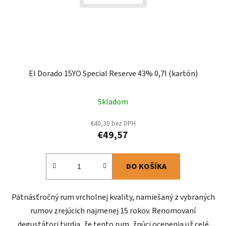
El Dorado 15YO Special Reserve 43% 0,7l (kartón)
Skladom
€40,30 bez DPH
€49,57
DO KOŠÍKA
Pätnásťročný rum vrcholnej kvality, namiešaný z vybraných
rumov zrejúcich najmenej 15 rokov. Renomovaní
degustátori tvrdia, že tento rum, žnúci ocenenia už celé