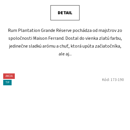
DETAIL
Rum Plantation Grande Réserve pochádza od majstrov zo
spoločnosti Maison Ferrand. Dostal do vienka zlatú farbu,
jedinečne sladkú arómu a chuť, ktorá upúta začiatočníka,
ale aj...
AKCIA
Kód:
173-190
TIP