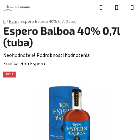
Prejsť
Hľadať
NÁKUP
na
KOŠÍK
obsah
Domov
/
Rum
/
Espero Balboa 40% 0,7l (tuba)
Espero Balboa 40% 0,7l
(tuba)
Priemerné
Neohodnotené
Podrobnosti hodnotenia
hodnotenie
Značka:
Ron Espero
produktu
AKCIA
je
0,0
z
5
hviezdičiek.