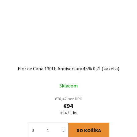
Flor de Cana 130th Anniversary 45% 0,7l (kazeta)
Skladom
€76,42 bez DPH
€94
Jednotková
€94 / 1 ks
cena:
DO KOŠÍKA