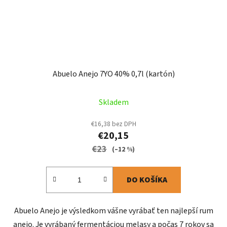
Abuelo Anejo 7YO 40% 0,7l (kartón)
Skladem
€16,38 bez DPH
€20,15
€23
(–12 %)
DO KOŠÍKA
Abuelo Anejo je výsledkom vášne vyrábať ten najlepší rum
anejo. Je vyrábaný fermentáciou melasy a počas 7 rokov sa