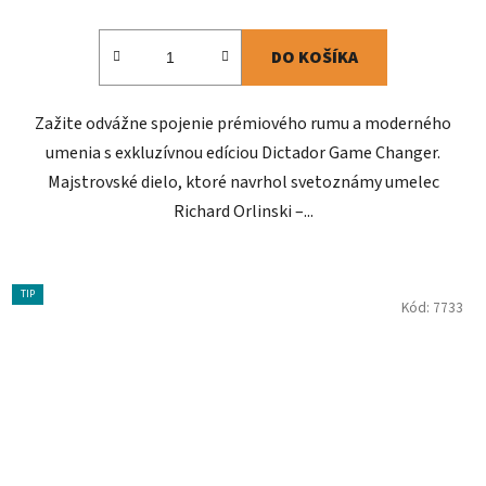
DO KOŠÍKA
Zažite odvážne spojenie prémiového rumu a moderného
umenia s exkluzívnou edíciou Dictador Game Changer.
Majstrovské dielo, ktoré navrhol svetoznámy umelec
Richard Orlinski –...
TIP
Kód:
7733