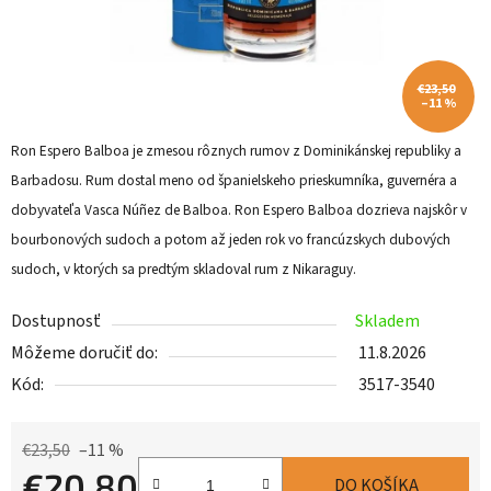
€23,50
–11 %
Ron Espero Balboa je zmesou rôznych rumov z Dominikánskej republiky a
Barbadosu. Rum dostal meno od španielskeho prieskumníka, guvernéra a
dobyvateľa Vasca Núñez de Balboa. Ron Espero Balboa dozrieva najskôr v
bourbonových sudoch a potom až jeden rok vo francúzskych dubových
sudoch, v ktorých sa predtým skladoval rum z Nikaraguy.
Dostupnosť
Skladem
Môžeme doručiť do:
11.8.2026
Kód:
3517-3540
€23,50
–11 %
€20,80
DO KOŠÍKA