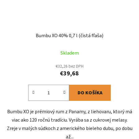
Bumbu XO 40% 0,7 l (čistá fľaša)
Skladem
€32,26 bez DPH
€39,68
DO KOŠÍKA
Bumbu XO je prémiový rum z Panamy, z liehovaru, ktorý má
viac ako 120 ročnú tradíciu. Vyrába sa z cukrovej melasy.
Zreje v malých súdkoch z amerického bieleho dubu, po dobu
až...