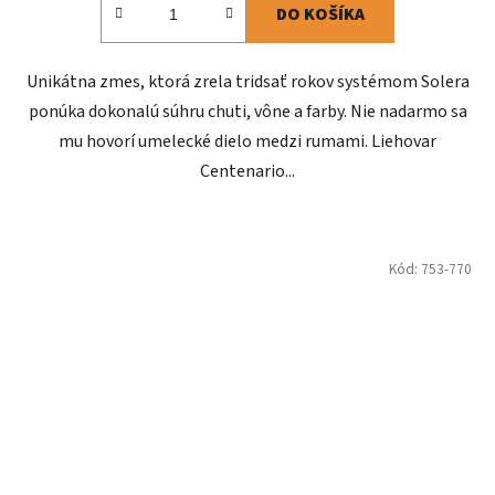
DO KOŠÍKA
Unikátna zmes, ktorá zrela tridsať rokov systémom Solera
ponúka dokonalú súhru chuti, vône a farby. Nie nadarmo sa
mu hovorí umelecké dielo medzi rumami. Liehovar
Centenario...
Kód:
753-770