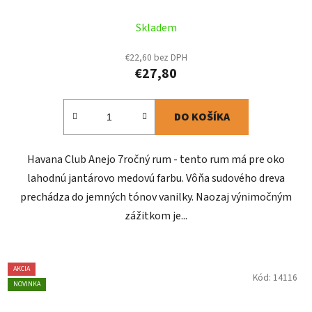
Skladem
€22,60 bez DPH
€27,80
DO KOŠÍKA
Havana Club Anejo 7ročný rum - tento rum má pre oko
lahodnú jantárovo medovú farbu. Vôňa sudového dreva
prechádza do jemných tónov vanilky. Naozaj výnimočným
zážitkom je...
AKCIA
Kód:
14116
NOVINKA