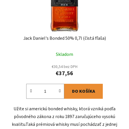
Jack Daniel's Bonded 50% 0,7l (čistá fľaša)
Skladom
€30,54 bez DPH
€37,56
DO KOŠÍKA
Užite si americkú bonded whisky, ktorá vzniká podľa
pôvodného zákona z roku 1897 zaručujúceho vysokú
kvalitu.Taká prémiová whisky musí pochádzať z jednej