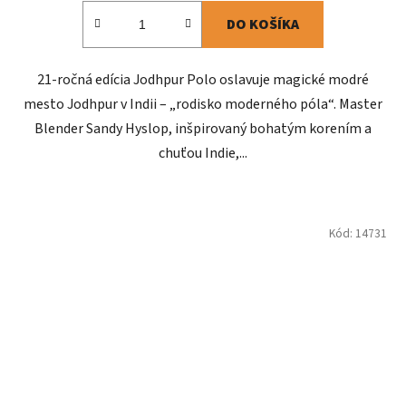
DO KOŠÍKA
21-ročná edícia Jodhpur Polo oslavuje magické modré
mesto Jodhpur v Indii – „rodisko moderného póla“. Master
Blender Sandy Hyslop, inšpirovaný bohatým korením a
chuťou Indie,...
Kód:
14731