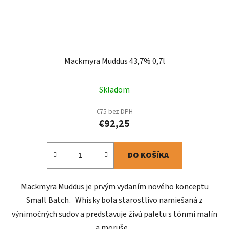
Mackmyra Muddus 43,7% 0,7l
Skladom
€75 bez DPH
€92,25
DO KOŠÍKA
Mackmyra Muddus je prvým vydaním nového konceptu
Small Batch. Whisky bola starostlivo namiešaná z
výnimočných sudov a predstavuje živú paletu s tónmi malín
a moruše....