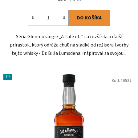
DO KOŠÍKA
Séria Glenmorangie „A Tale of...“ sa rozšírila o ďalší
prírastok, ktorý odráža chuť na sladké od režiséra tvorby
tejto whisky - Dr. Billa Lumsdena. Inšpiroval sa svojou...
TIP
Kód:
10587