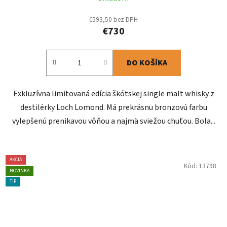
€593,50 bez DPH
€730
DO KOŠÍKA
Exkluzívna limitovaná edícia škótskej single malt whisky z
destilérky Loch Lomond. Má prekrásnu bronzovú farbu
vylepšenú prenikavou vôňou a najmä sviežou chuťou. Bola...
AKCIA
Kód:
13798
NOVINKA
TIP