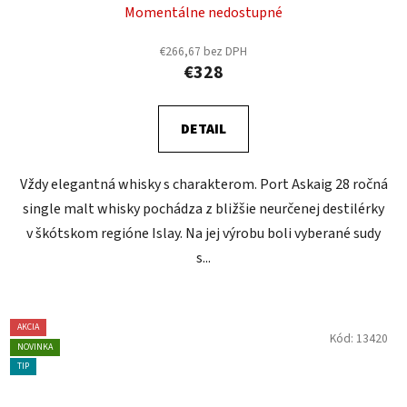
Momentálne nedostupné
€266,67 bez DPH
€328
DETAIL
Vždy elegantná whisky s charakterom. Port Askaig 28 ročná
single malt whisky pochádza z bližšie neurčenej destilérky
v škótskom regióne Islay. Na jej výrobu boli vyberané sudy
s...
AKCIA
Kód:
13420
NOVINKA
TIP