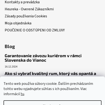
Kontakty a prevádzka
Heureka - Overené Zákazníkmi
Zásady používania Cookies
Moja objednávka
POUČENIE O ODSTÚPENI OD ZMLUVY
Blog
Garantovanie závozu kuriérom v rámci
Slovenska do Vianoc
16.12.2024
Ako si vybrať kvalitný rum, ktorý vás opantá a
už nepustí?
Tento web používa súbory cookie. Ďalším prechádzaním
16.6.2023
tohto webu vyjadrujete súhlas s ich používaním. Viac
Dokonalý gin tonic recept – ako si pripraviť toto
informácií
tu
.
osviežujúce letné eso?
19.5.2023