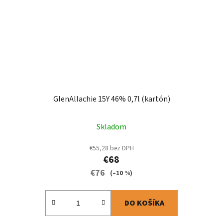
GlenAllachie 15Y 46% 0,7l (kartón)
Skladom
€55,28 bez DPH
€68
€76
(–10 %)
DO KOŠÍKA