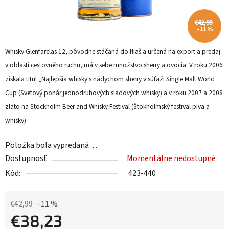
€42,99
–11 %
Whisky Glenfarclas 12, pôvodne stáčaná do fliaš a určená na export a predaj
v oblasti cestovného ruchu, má v sebe množstvo sherry a ovocia. V roku 2006
získala titul „Najlepšia whisky s nádychom sherry v súťaži Single Malt World
Cup (Svetový pohár jednodruhových sladových whisky) a v roku 2007 a 2008
zlato na Stockholm Beer and Whisky Festival (Štokholmský festival piva a
whisky).
Položka bola vypredaná…
Dostupnosť
Momentálne nedostupné
Kód:
423-440
€42,99
–11 %
€38,23