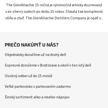
The GlenAllachie 15 ročná je výnimočná whisky dozrievaná
v ex-sherry sudoch po dobu 15 rokov. Získala tak komplexnú
vôňu a chuť. The GlenAllachie Distillers Company je opäť v...
Z
á
PREČO NAKÚPIŤ U NÁS?
p
ä
Objednávky doručíme už na druhý deň
t
i
Expresné doručenie v Bratislave a okolí v ten istý deň
e
Osobný odber už do 15 minút
Veľké parkovisko s parkovaním zadarmo
Široký sortiment alko a nealko nápojov