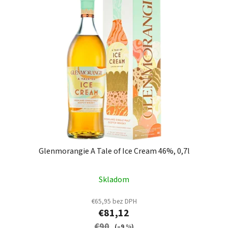
Glenmorangie A Tale of Ice Cream 46%, 0,7l
Skladom
€65,95 bez DPH
€81,12
€90
(–9 %)