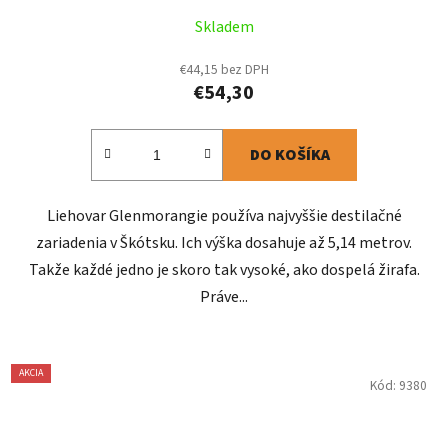
Skladem
€44,15 bez DPH
€54,30
DO KOŠÍKA
Liehovar Glenmorangie používa najvyššie destilačné
zariadenia v Škótsku. Ich výška dosahuje až 5,14 metrov.
Takže každé jedno je skoro tak vysoké, ako dospelá žirafa.
Práve...
AKCIA
Kód:
9380