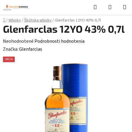
Prejsť
Hľadať
NÁKUP
na
KOŠÍK
obsah
Domov
/
Whisky
/
Škótska whisky
/
Glenfarclas 12YO 43% 0,7l
Glenfarclas 12YO 43% 0,7l
Priemerné
Neohodnotené
Podrobnosti hodnotenia
hodnotenie
Značka:
Glenfarclas
produktu
AKCIA
je
0,0
z
5
hviezdičiek.