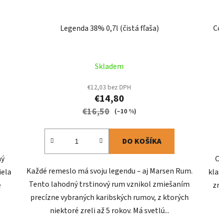
Legenda 38% 0,7l (čistá fľaša)
C
Skladem
€12,03 bez DPH
€14,80
€16,50
(–10 %)
DO KOŠÍKA
ný
C
Každé remeslo má svoju legendu – aj Marsen Rum.
iela
kla
Tento lahodný trstinový rum vznikol zmiešaním
e
z
precízne vybraných karibských rumov, z ktorých
niektoré zreli až 5 rokov. Má svetlú...