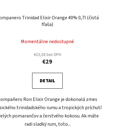
ompanero Trinidad Elixir Orange 40% 0,7l (čistá
fľaša)
Momentálne nedostupné
€23,58 bez DPH
€29
DETAIL
ompañero Ron Elixir Orange je dokonalá zmes
sického trinidadského rumu a tropických príchutí
relých pomarančov a čerstvého kokosu. Ak máte
radi sladký rum, toto...