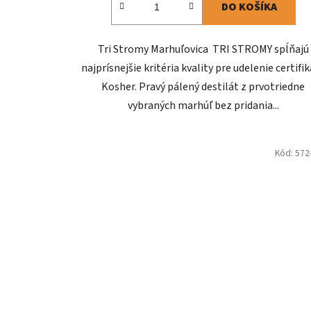
DO KOŠÍKA
Tri Stromy Marhuľovica TRI STROMY spĺňajú
najprísnejšie kritéria kvality pre udelenie certifi
Kosher. Pravý pálený destilát z prvotriedne
vybraných marhúľ bez pridania...
Kód:
572