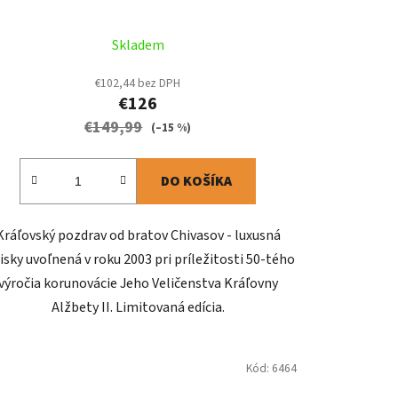
Skladem
€102,44 bez DPH
€126
€149,99
(–15 %)
DO KOŠÍKA
Kráľovský pozdrav od bratov Chivasov - luxusná
sky uvoľnená v roku 2003 pri príležitosti 50-tého
výročia korunovácie Jeho Veličenstva Kráľovny
Alžbety II. Limitovaná edícia.
Kód:
6464