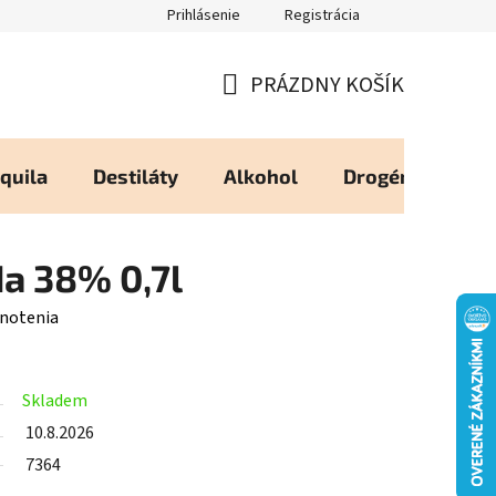
Prihlásenie
Registrácia
eureka - Overené Zákazníkmi
Zásady používania Cookies
Moj
PRÁZDNY KOŠÍK
NÁKUPNÝ
KOŠÍK
quila
Destiláty
Alkohol
Drogéria
Os
a 38% 0,7l
notenia
Skladem
10.8.2026
7364