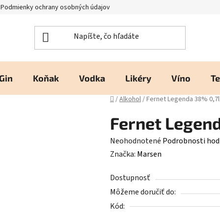
Podmienky ochrany osobných údajov
Kontakty a prevádzka
H
Gin
Koňak
Vodka
Likéry
Víno
Te
Domov
/
Alkohol
/
Fernet Legenda 38% 0,7l
Fernet Legend
Priemerné
Neohodnotené
Podrobnosti hod
hodnotenie
Značka:
Marsen
produktu
Dostupnosť
je
Môžeme doručiť do:
0,0
Kód:
z