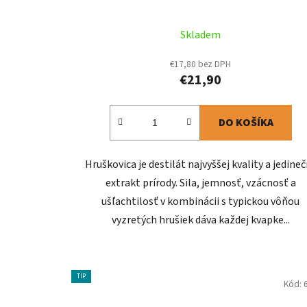
Skladem
€17,80 bez DPH
€21,90
DO KOŠÍKA
Hruškovica je destilát najvyššej kvality a jedine
extrakt prírody. Sila, jemnosť, vzácnosť a
ušľachtilosť v kombinácii s typickou vôňou
vyzretých hrušiek dáva každej kvapke...
TIP
Kód: