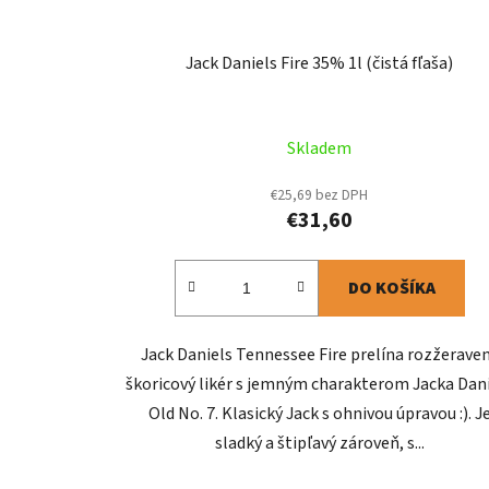
Jack Daniels Fire 35% 1l (čistá fľaša)
Skladem
€25,69 bez DPH
€31,60
DO KOŠÍKA
Jack Daniels Tennessee Fire prelína rozžerave
škoricový likér s jemným charakterom Jacka Dan
Old No. 7. Klasický Jack s ohnivou úpravou :). J
sladký a štipľavý zároveň, s...