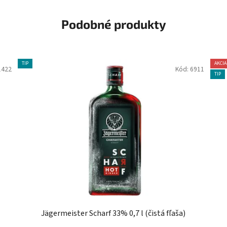
Podobné produkty
TIP
AKCIA
1422
Kód:
6911
TIP
Jägermeister Scharf 33% 0,7 l (čistá fľaša)