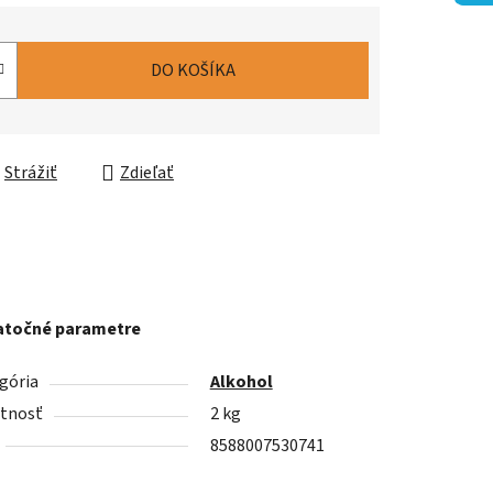
DO KOŠÍKA
Strážiť
Zdieľať
točné parametre
gória
Alkohol
tnosť
2 kg
8588007530741