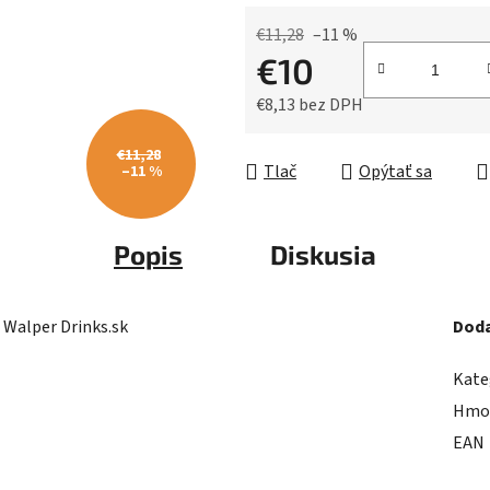
5
hviezdičiek.
€11,28
–11 %
€10
€8,13 bez DPH
Jednotková cena:
€11,28
Tlač
Opýtať sa
–11 %
Popis
Diskusia
 Walper Drinks.sk
Doda
Kate
Hmo
EAN