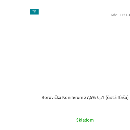
TIP
Kód:
1151-
Borovička Koniferum 37,5% 0,7l (čistá fľaša)
Skladom