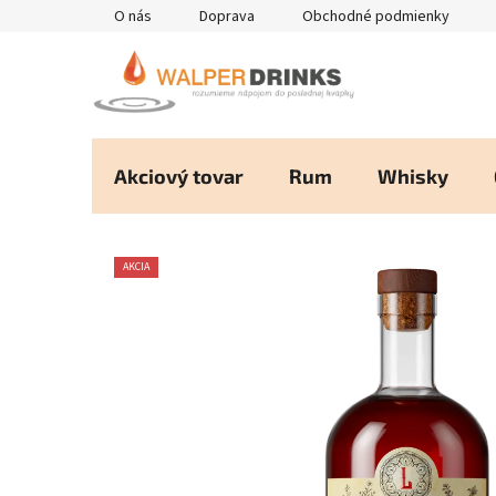
Prejsť
O nás
Doprava
Obchodné podmienky
na
obsah
Akciový tovar
Rum
Whisky
AKCIA