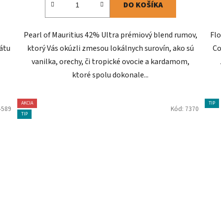
DO KOŠÍKA
Pearl of Mauritius 42% Ultra prémiový blend rumov,
Flo
kátu
ktorý Vás okúzli zmesou lokálnych surovín, ako sú
Co
vanilka, orechy, či tropické ovocie a kardamom,
ktoré spolu dokonale...
AKCIA
TIP
-589
Kód:
7370
TIP