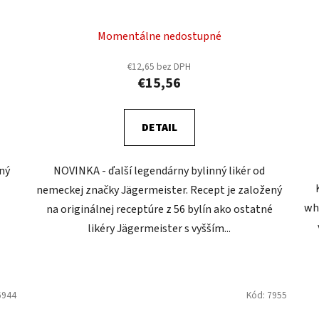
Momentálne nedostupné
€12,65 bez DPH
€15,56
DETAIL
čný
NOVINKA - ďalší legendárny bylinný likér od
nemeckej značky Jägermeister. Recept je založený
whi
na originálnej receptúre z 56 bylín ako ostatné
likéry Jägermeister s vyšším...
6944
Kód:
7955