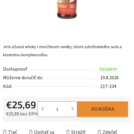
Je to úžasná whisky s množstvom vanilky, tónmi zuhoľnateného suda a
korenistou komplexnosťou.
Dostupnosť
Skladem
Môžeme doručiť do:
10.8.2026
Kód:
217-234
€25,69
DO KOŠÍKA
€20,89 bez DPH
Jednotková cena:
Tlač
Opýtať sa
Strážiť
Zdieľať