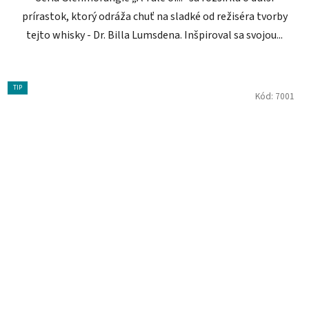
prírastok, ktorý odráža chuť na sladké od režiséra tvorby
tejto whisky - Dr. Billa Lumsdena. Inšpiroval sa svojou...
TIP
Kód:
7001