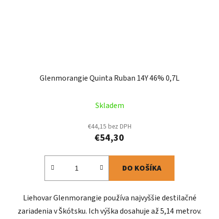
Glenmorangie Quinta Ruban 14Y 46% 0,7L
Skladem
€44,15 bez DPH
€54,30
DO KOŠÍKA
Liehovar Glenmorangie používa najvyššie destilačné
zariadenia v Škótsku. Ich výška dosahuje až 5,14 metrov.