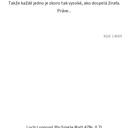
Takže každé jedno je skoro tak vysoké, ako dospelá žirafa.
Práve...
Kód:
14569
Loch Lomond 30y Single Malt 47%, 0,7l