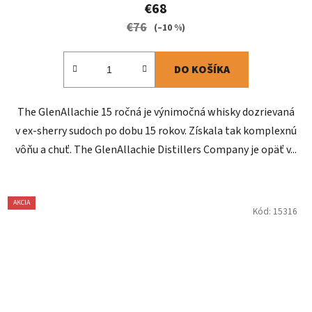
€68
€76
(–10 %)
DO KOŠÍKA
The GlenAllachie 15 ročná je výnimočná whisky dozrievaná
v ex-sherry sudoch po dobu 15 rokov. Získala tak komplexnú
vôňu a chuť. The GlenAllachie Distillers Company je opäť v...
AKCIA
Kód:
15316