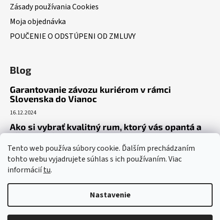
Zásady používania Cookies
Moja objednávka
POUČENIE O ODSTÚPENI OD ZMLUVY
Blog
Garantovanie závozu kuriérom v rámci
Slovenska do Vianoc
16.12.2024
Ako si vybrať kvalitný rum, ktorý vás opantá a
už nepustí?
Tento web používa súbory cookie. Ďalším prechádzaním
16.6.2023
tohto webu vyjadrujete súhlas s ich používaním. Viac
Dokonalý gin tonic recept – ako si pripraviť toto
informácií
tu
.
osviežujúce letné eso?
19.5.2023
Nastavenie