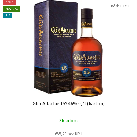
AKCIA
Kód:
13798
NOVINKA
TIP
GlenAllachie 15Y 46% 0,7l (kartón)
Skladom
€55,28 bez DPH