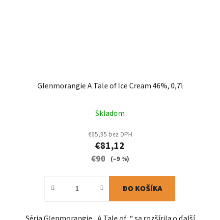
Glenmorangie A Tale of Ice Cream 46%, 0,7l
Skladom
€65,95 bez DPH
€81,12
€90
(–9 %)
DO KOŠÍKA
Séria Glenmorangie „A Tale of...“ sa rozšírila o ďalší