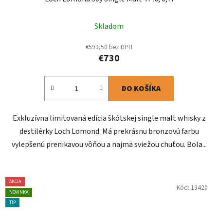
Skladom
€593,50 bez DPH
€730
DO KOŠÍKA
Exkluzívna limitovaná edícia škótskej single malt whisky z
destilérky Loch Lomond. Má prekrásnu bronzovú farbu
vylepšenú prenikavou vôňou a najmä sviežou chuťou. Bola...
AKCIA
Kód:
13420
NOVINKA
TIP