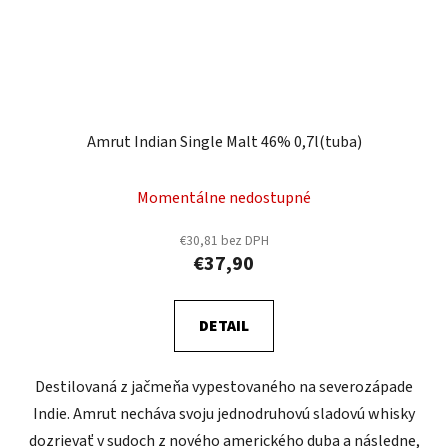
Amrut Indian Single Malt 46% 0,7l(tuba)
Momentálne nedostupné
€30,81 bez DPH
€37,90
DETAIL
Destilovaná z jačmeňa vypestovaného na severozápade
Indie. Amrut necháva svoju jednodruhovú sladovú whisky
dozrievať v sudoch z nového amerického duba a následne,