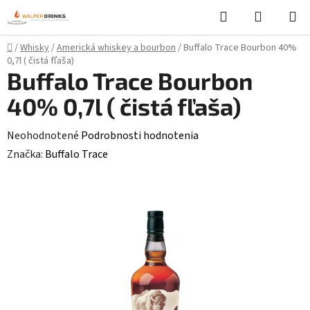
Prejsť
Hľadať
NÁKUP
na
KOŠÍK
obsah
Domov
/
Whisky
/
Americká whiskey a bourbon
/
Buffalo Trace Bourbon 40%
0,7l ( čistá fľaša)
Buffalo Trace Bourbon
40% 0,7l ( čistá fľaša)
Priemerné
Neohodnotené
Podrobnosti hodnotenia
hodnotenie
Značka:
Buffalo Trace
produktu
je
0,0
z
5
hviezdičiek.