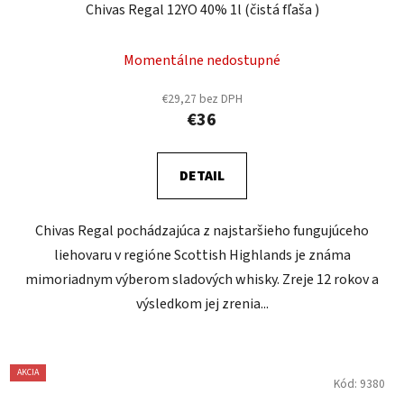
Chivas Regal 12YO 40% 1l (čistá fľaša )
Momentálne nedostupné
€29,27 bez DPH
€36
DETAIL
Chivas Regal pochádzajúca z najstaršieho fungujúceho
liehovaru v regióne Scottish Highlands je známa
mimoriadnym výberom sladových whisky. Zreje 12 rokov a
výsledkom jej zrenia...
AKCIA
Kód:
9380