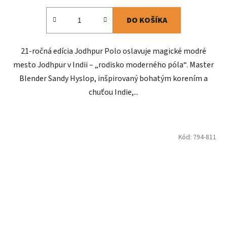
DO KOŠÍKA
21-ročná edícia Jodhpur Polo oslavuje magické modré
mesto Jodhpur v Indii – „rodisko moderného póla“. Master
Blender Sandy Hyslop, inšpirovaný bohatým korením a
chuťou Indie,...
Kód:
794-811