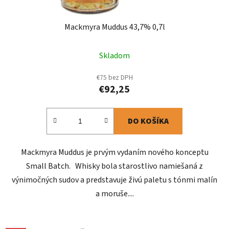
Mackmyra Muddus 43,7% 0,7l
Skladom
€75 bez DPH
€92,25
DO KOŠÍKA
Mackmyra Muddus je prvým vydaním nového konceptu
Small Batch. Whisky bola starostlivo namiešaná z
výnimočných sudov a predstavuje živú paletu s tónmi malín
a moruše....