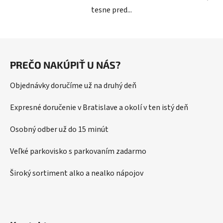
tesne pred...
Z
á
PREČO NAKÚPIŤ U NÁS?
p
ä
Objednávky doručíme už na druhý deň
t
i
Expresné doručenie v Bratislave a okolí v ten istý deň
e
Osobný odber už do 15 minút
Veľké parkovisko s parkovaním zadarmo
Široký sortiment alko a nealko nápojov