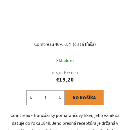
Cointreau 40% 0,7l (čistá fľaša)
Skladom
€15,61 bez DPH
€19,20
DO KOŠÍKA
Cointreau - francúzsky pomarančový likér, jeho vznik sa
datuje do roku 1849. Jeho presná receptúra je držaná v