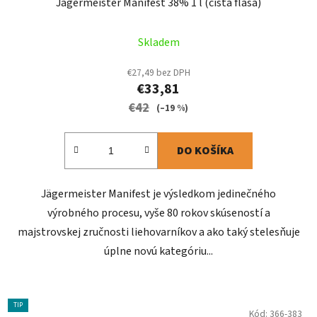
Jägermeister Manifest 38% 1 l (čistá fľaša)
Skladem
€27,49 bez DPH
€33,81
€42
(–19 %)
DO KOŠÍKA
Jägermeister Manifest je výsledkom jedinečného
výrobného procesu, vyše 80 rokov skúseností a
majstrovskej zručnosti liehovarníkov a ako taký stelesňuje
úplne novú kategóriu...
TIP
Kód:
366-383