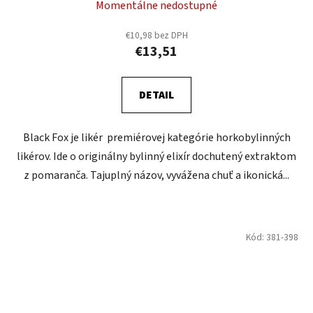
Momentálne nedostupné
€10,98 bez DPH
€13,51
DETAIL
Black Fox je likér premiérovej kategórie horkobylinných
likérov. Ide o originálny bylinný elixír dochutený extraktom
z pomaranča. Tajuplný názov, vyvážena chuť a ikonická...
Kód:
381-398