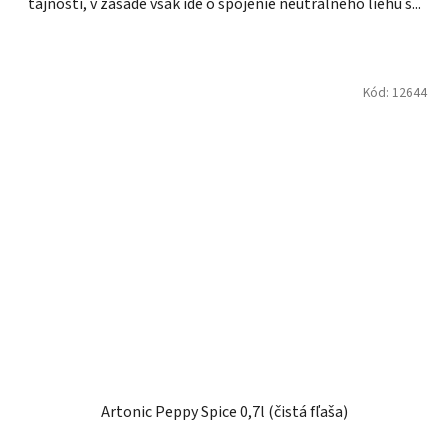
tajnosti, v zásade však ide o spojenie neutrálneho liehu s...
Kód:
12644
Artonic Peppy Spice 0,7l (čistá fľaša)