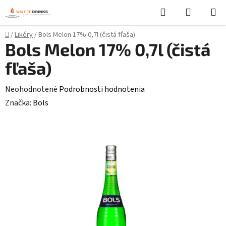
Prejsť
Hľadať
NÁKUP
na
KOŠÍK
obsah
Domov
/
Likéry
/
Bols Melon 17% 0,7l (čistá fľaša)
Bols Melon 17% 0,7l (čistá
fľaša)
Priemerné
Neohodnotené
Podrobnosti hodnotenia
hodnotenie
Značka:
Bols
produktu
je
0,0
z
5
hviezdičiek.