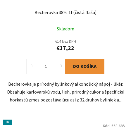
Becherovka 38% 1l (čistá fľaša)
Skladom
€14 bez DPH
€17,22
DO KOŠÍKA
Becherovka je prírodný bylinkový alkoholický nápoj - likér.
Obsahuje karlovarskú vodu, lieh, prírodný cukor a špecifickú
horkastú zmes pozostávajúcu asi z 32 druhov byliniek a...
TIP
Kód:
668-685