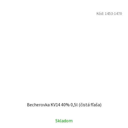
Kód:
1453-1470
Becherovka KV14 40% 0,5l (čistá fľaša)
Skladom