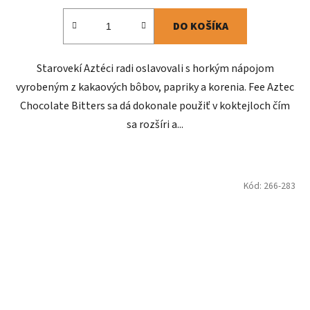
DO KOŠÍKA
Starovekí Aztéci radi oslavovali s horkým nápojom
vyrobeným z kakaových bôbov, papriky a korenia. Fee Aztec
Chocolate Bitters sa dá dokonale použiť v koktejloch čím
sa rozšíri a...
Kód:
266-283