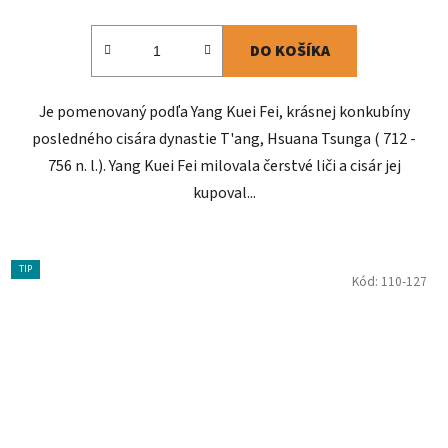
DO KOŠÍKA
Je pomenovaný podľa Yang Kuei Fei, krásnej konkubíny
posledného cisára dynastie T'ang, Hsuana Tsunga ( 712 -
756 n. l.). Yang Kuei Fei milovala čerstvé liči a cisár jej
kupoval...
TIP
Kód:
110-127