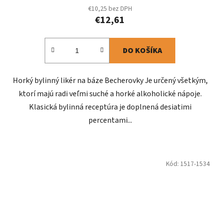
€10,25 bez DPH
€12,61
DO KOŠÍKA
Horký bylinný likér na báze Becherovky Je určený všetkým,
ktorí majú radi veľmi suché a horké alkoholické nápoje.
Klasická bylinná receptúra je doplnená desiatimi
percentami...
Kód:
1517-1534