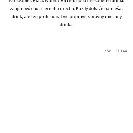
Pár kvapiek Black Walnut Bitteru dodá miešanému drinku
zaujímavú chuť čierneho orecha. Každý dokáže namiešať
drink, ale len profesionál vie pripraviť správny miešaný
drink....
Kód:
127-144