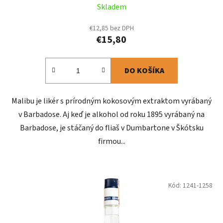
Skladem
€12,85 bez DPH
€15,80
DO KOŠÍKA
Malibu je likér s prírodným kokosovým extraktom vyrábaný
v Barbadose. Aj keď je alkohol od roku 1895 vyrábaný na
Barbadose, je stáčaný do fliaš v Dumbartone v Škótsku
firmou...
Kód:
1241-1258