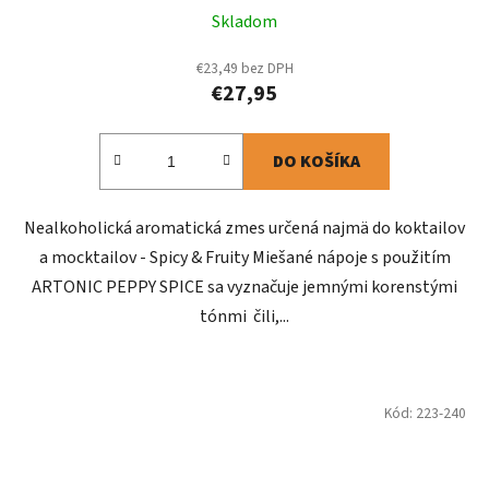
Skladom
€23,49 bez DPH
€27,95
DO KOŠÍKA
Nealkoholická aromatická zmes určená najmä do koktailov
a mocktailov - Spicy & Fruity Miešané nápoje s použitím
ARTONIC PEPPY SPICE sa vyznačuje jemnými korenstými
tónmi čili,...
Kód:
223-240