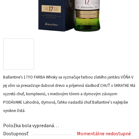
Ballantine's 17YO FARBA Whisky sa vyznačuje farbou zlatého jantáru VÔŇA V
jej vôni sa presadzuje dubové drevo a príjemná sladkosť CHUŤ v SKRATKE Má
vyzretú chuť, komplexnú, s medovými tónmi a dymovým závojom
PODÁVAME Lahodná, dymová, ľahko nasladlá chuť Ballantine’s najlepšie
vynikne čistá.
Položka bola vypredaná…
Dostupnosť
Momentálne nedostupné