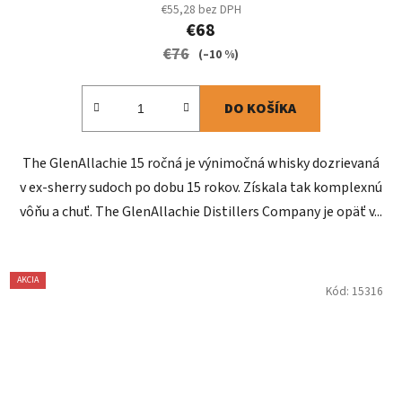
€55,28 bez DPH
€68
€76
(–10 %)
DO KOŠÍKA
The GlenAllachie 15 ročná je výnimočná whisky dozrievaná
v ex-sherry sudoch po dobu 15 rokov. Získala tak komplexnú
vôňu a chuť. The GlenAllachie Distillers Company je opäť v...
AKCIA
Kód:
15316