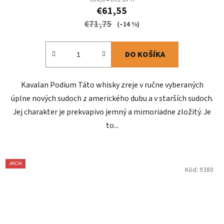
€61,55
€71,75
(–14 %)
DO KOŠÍKA
Kavalan Podium Táto whisky zreje v ručne vyberaných
úplne nových sudoch z amerického dubu a v starších sudoch.
Jej charakter je prekvapivo jemný a mimoriadne zložitý. Je
to...
AKCIA
Kód:
9380