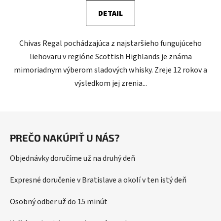
DETAIL
Chivas Regal pochádzajúca z najstaršieho fungujúceho
liehovaru v regióne Scottish Highlands je známa
mimoriadnym výberom sladových whisky. Zreje 12 rokov a
výsledkom jej zrenia...
Z
á
PREČO NAKÚPIŤ U NÁS?
p
ä
Objednávky doručíme už na druhý deň
t
i
Expresné doručenie v Bratislave a okolí v ten istý deň
e
Osobný odber už do 15 minút