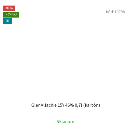
AKCIA
Kód:
13798
NOVINKA
TIP
GlenAllachie 15Y 46% 0,7l (kartón)
Skladom