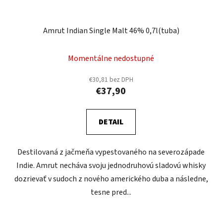
Amrut Indian Single Malt 46% 0,7l(tuba)
Momentálne nedostupné
€30,81 bez DPH
€37,90
DETAIL
Destilovaná z jačmeňa vypestovaného na severozápade
Indie. Amrut necháva svoju jednodruhovú sladovú whisky
dozrievať v sudoch z nového amerického duba a následne,
tesne pred...