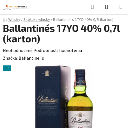
Prejsť
Hľadať
NÁKUP
na
KOŠÍK
obsah
Domov
/
Whisky
/
Škótska whisky
/
Ballantine´s 17YO 40% 0,7l (karton)
Ballantine´s 17YO 40% 0,7l
(karton)
Priemerné
Neohodnotené
Podrobnosti hodnotenia
hodnotenie
Značka:
Ballantine´s
produktu
TIP
je
0,0
z
5
hviezdičiek.