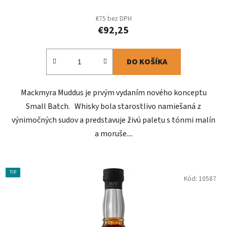
€75 bez DPH
€92,25
DO KOŠÍKA
Mackmyra Muddus je prvým vydaním nového konceptu
Small Batch. Whisky bola starostlivo namiešaná z
výnimočných sudov a predstavuje živú paletu s tónmi malín
a moruše....
TIP
Kód:
10587