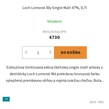
Loch Lomond 30y Single Malt 47%, 0,7l
Skladom
€593,50 bez DPH
€730
DO KOŠÍKA
Exkluzívna limitovaná edícia škótskej single malt whisky z
destilérky Loch Lomond. Má prekrásnu bronzovú farbu
vylepšenú prenikavou vôňou a najmä sviežou chuťou. Bola...
TIP
Kód:
7001