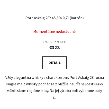
Port Askaig 28Y 45,8% 0,7l (kartón)
Momentálne nedostupné
€266,67 bez DPH
€328
DETAIL
Vždy elegantná whisky s charakterom. Port Askaig 28 ročná
single malt whisky pochádza z bližšie neurčenej destilérky
v škótskom regióne Islay. Na jej výrobu boli vyberané sudy
s...