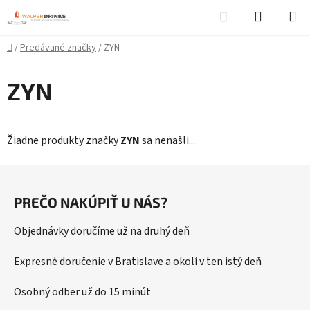
Prejsť
Hľadať
NÁKUP
na
KOŠÍK
obsah
Domov
/
Predávané značky
/
ZYN
ZYN
Žiadne produkty značky
ZYN
sa nenašli...
Z
á
PREČO NAKÚPIŤ U NÁS?
p
ä
Objednávky doručíme už na druhý deň
t
i
Expresné doručenie v Bratislave a okolí v ten istý deň
e
Osobný odber už do 15 minút