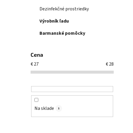
Dezinfekčné prostriedky
Výrobník ľadu
Barmanské pomôcky
Cena
€
27
€
28
Na sklade
1