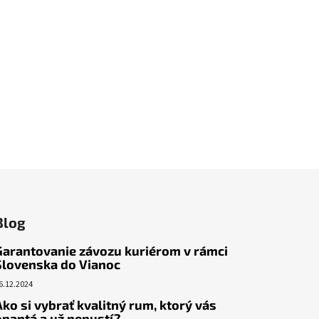
Blog
Garantovanie závozu kuriérom v rámci
Slovenska do Vianoc
6.12.2024
Ako si vybrať kvalitný rum, ktorý vás
opantá a už nepustí?