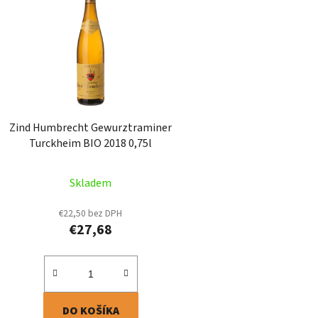
p
i
s
p
r
o
d
Zind Humbrecht Gewurztraminer
u
Turckheim BIO 2018 0,75l
k
t
Skladem
o
v
€22,50 bez DPH
€27,68
DO KOŠÍKA