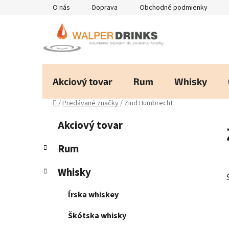
Prejsť
O nás
Doprava
Obchodné podmienky
na
obsah
Akciový tovar
Rum
Whisky
Domov
/
Predávané značky
/
Zind Humbrecht
B
K
Preskočiť
Akciový tovar
a
kategórie
o
t
č
Rum
e
n
g
Whisky
ý
ó
p
r
Írska whiskey
i
a
e
n
Škótska whisky
e