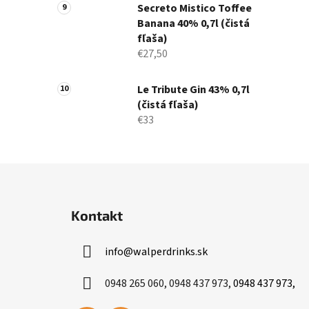
Secreto Mistico Toffee
Banana 40% 0,7l (čistá
fľaša)
€27,50
Le Tribute Gin 43% 0,7l
(čistá fľaša)
€33
Z
á
Kontakt
p
ä
info
@
walperdrinks.sk
t
i
0948 265 060, 0948 437 973,
0948 437 973,
e