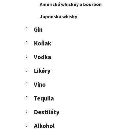
Americká whiskey a bourbon
l
Japonská whisky
Gin
Koňak
Vodka
Likéry
Víno
Tequila
Destiláty
Alkohol