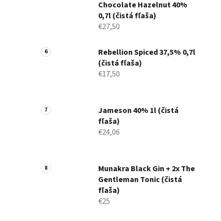
Chocolate Hazelnut 40%
0,7l (čistá fľaša)
€27,50
Rebellion Spiced 37,5% 0,7l
(čistá fľaša)
€17,50
Jameson 40% 1l (čistá
fľaša)
€24,06
Munakra Black Gin + 2x The
Gentleman Tonic (čistá
fľaša)
€25