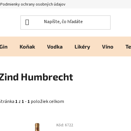
Podmienky ochrany osobných údajov
Kontakty a prevádzka
H
Gin
Koňak
Vodka
Likéry
Víno
Te
Zind Humbrecht
Stránka
1
z
1
-
1
položiek celkom
V
Kód:
6722
ý