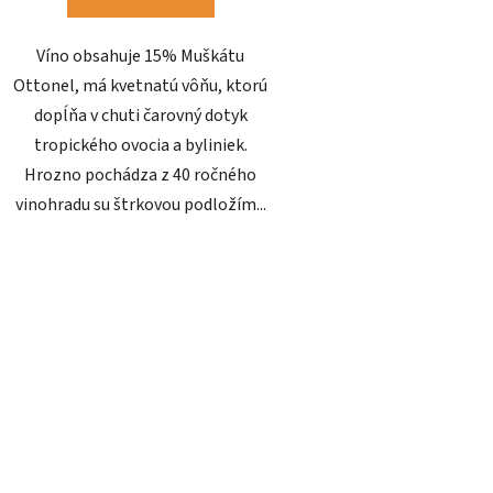
Víno obsahuje 15% Muškátu
Ottonel, má kvetnatú vôňu, ktorú
dopĺňa v chuti čarovný dotyk
tropického ovocia a byliniek.
Hrozno pochádza z 40 ročného
vinohradu su štrkovou podložím...
O
v
l
á
d
a
c
i
e