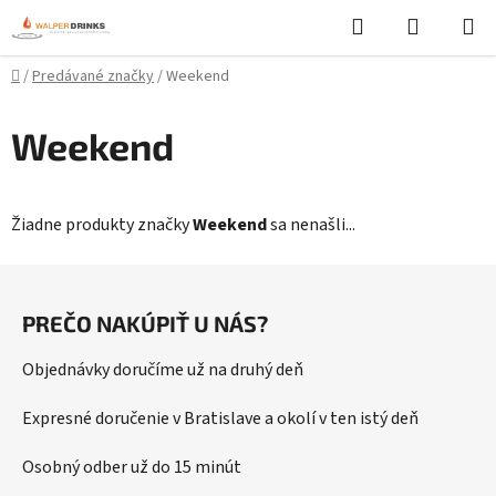
Prejsť
Hľadať
NÁKUP
na
KOŠÍK
obsah
Domov
/
Predávané značky
/
Weekend
Weekend
Žiadne produkty značky
Weekend
sa nenašli...
Z
á
PREČO NAKÚPIŤ U NÁS?
p
ä
Objednávky doručíme už na druhý deň
t
i
Expresné doručenie v Bratislave a okolí v ten istý deň
e
Osobný odber už do 15 minút